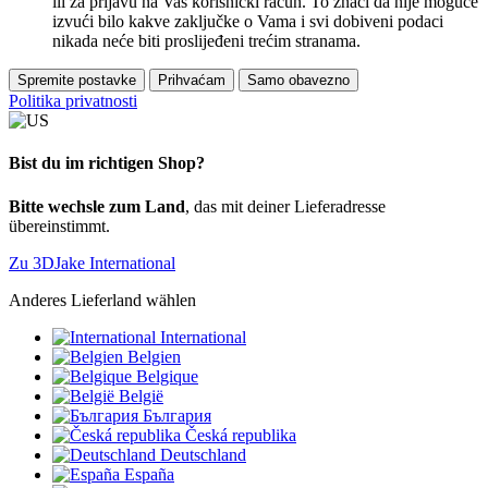
ili za prijavu na Vaš korisnički račun. To znači da nije moguće
izvući bilo kakve zaključke o Vama i svi dobiveni podaci
nikada neće biti proslijeđeni trećim stranama.
Spremite postavke
Prihvaćam
Samo obavezno
Politika privatnosti
Bist du im richtigen Shop?
Bitte wechsle zum Land
, das mit deiner Lieferadresse
übereinstimmt.
Zu 3DJake International
Anderes Lieferland wählen
International
Belgien
Belgique
België
България
Česká republika
Deutschland
España