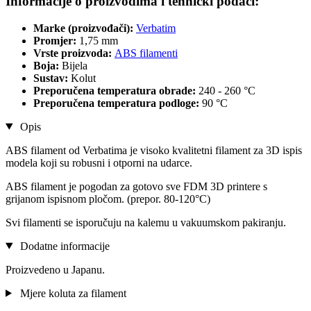
Informacije o proizvodima i tehnički podaci:
Marke (proizvođači):
Verbatim
Promjer:
1,75 mm
Vrste proizvoda:
ABS filamenti
Boja:
Bijela
Sustav:
Kolut
Preporučena temperatura obrade:
240 - 260 °C
Preporučena temperatura podloge:
90 °C
Opis
ABS filament od Verbatima je visoko kvalitetni filament za 3D ispis
modela koji su robusni i otporni na udarce.
ABS filament je pogodan za gotovo sve FDM 3D printere s
grijanom ispisnom pločom. (prepor. 80-120°C)
Svi filamenti se isporučuju na kalemu u vakuumskom pakiranju.
Dodatne informacije
Proizvedeno u Japanu.
Mjere koluta za filament