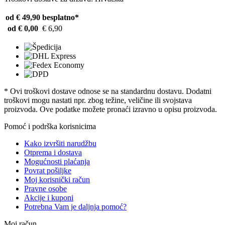
od € 49,90
besplatno*
od € 0,00
€ 6,90
* Ovi troškovi dostave odnose se na standardnu ​​dostavu. Dodatni
troškovi mogu nastati npr. zbog težine, veličine ili svojstava
proizvoda. Ove podatke možete pronaći izravno u opisu proizvoda.
Pomoć i podrška korisnicima
Kako izvršiti narudžbu
Otprema i dostava
Mogućnosti plaćanja
Povrat pošiljke
Moj korisnički račun
Pravne osobe
Akcije i kuponi
Potrebna Vam je daljnja pomoć?
Moj račun