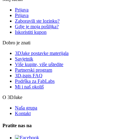
Prijava
Prijava
Zaboravili ste lozinku?
Gdje je moja pošiljka?
Iskoristiti kupon
Dobro je znati
3DJake postavke materijala
Savjetnik
Više kupite, više uštedite
Partnerski program
3D-ispis FAQ
Podrška za FabLabs
Mi i naš okoliš
O 3DJake
Naša grupa
Kontakt
Pratite nas na