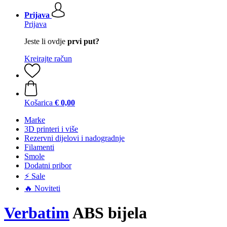
Prijava
Prijava
Jeste li ovdje
prvi put?
Kreirajte račun
Košarica
€ 0,00
Marke
3D printeri i više
Rezervni dijelovi i nadogradnje
Filamenti
Smole
Dodatni pribor
⚡ Sale
🔥 Noviteti
Verbatim
ABS bijela