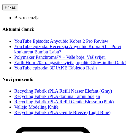
Prikaz
Bez recenzija.
Aktualni članci:
YouTube Episode: Anycubic Kobra 2 Pro Review
YouTube epizoda: Recenzija Anycubic Kobra S1 – Pravi
konkurent Bambu Labu?
Polymaker Panchroma™ – Vaše boje. Vaš svijet.
Earth Hour 2025: ugasite svjetla, upalite Glow-in-the-Dark!
YouTube epizoda: 3DJAKE Tabletop Resin
Novi proizvodi:
Recycling Fabrik rPLA Refill Nasser Elefant (Gray)
Recycling Fabrik rPLA dopuna Tamni bršljan
Recycling Fabrik rPLA Refill Gentle Blossom (Pink)
Vallejo Modeling Knife
Recycling Fabrik rPLA Gentle Breeze (Light Blue)