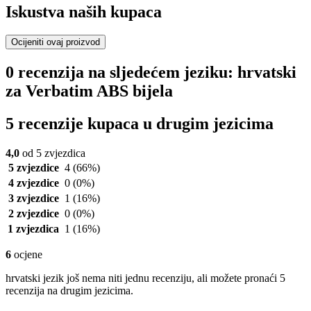
Iskustva naših kupaca
Ocijeniti ovaj proizvod
0 recenzija na sljedećem jeziku: hrvatski
za Verbatim ABS bijela
5 recenzije kupaca u drugim jezicima
4,0
od 5 zvjezdica
5 zvjezdice
4
(66%)
4 zvjezdice
0
(0%)
3 zvjezdice
1
(16%)
2 zvjezdice
0
(0%)
1 zvjezdica
1
(16%)
6
ocjene
hrvatski jezik još nema niti jednu recenziju, ali možete pronaći 5
recenzija na drugim jezicima.