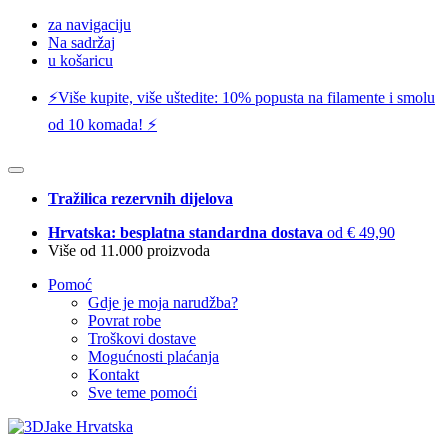
za navigaciju
Na sadržaj
u košaricu
⚡️Više kupite, više uštedite: 10% popusta na filamente i smolu
od 10 komada! ⚡️
Tražilica rezervnih dijelova
Hrvatska: besplatna standardna dostava
od € 49,90
Više od 11.000 proizvoda
Pomoć
Gdje je moja narudžba?
Povrat robe
Troškovi dostave
Mogućnosti plaćanja
Kontakt
Sve teme pomoći