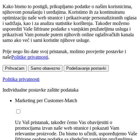
Kako bismo to postigli, prikupljamo podatke o našim korisnicima,
njihovom ponašanju i uređajima. Koristimo ih za kontinuiranu
optimizaciju naše web stranice i prikazivanje personaliziranih oglasa
i sadržaja, kao i za analizu statistike korištenja. Također možemo
usporediti Vaše šifrirane podatke s vanjskim pružateljima usluga i
prikazivati Vam ponude putem njihovih online oglašivačkih kanala
samo ako već i sami koristite njihove usluge.
Prije nego što date svoj pristanak, molimo provjerite postavke i
naše
Politike privatnosti
.
Prihvaćam
Samo obavezno
Podešavanje postavki
Politika privatnosti
Individualne postavke zaštite podataka
Marketing per Customer-Match
Uz Vaš pristanak, također ćemo Vas obavijestiti o
promocijama izvan naše web stranice i pokazati Vam
relevantne proizvode. Da bismo to učinili, uspoređujemo Vaše
šifrirane osobne podatke sa sljedećim vanjskim pružateljima