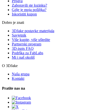
Prijava
Zaboravili ste lozinku?
Gdje je moja pošiljka?
Iskoristiti kupon
Dobro je znati
3DJake postavke materijala
Savjetnik
Više kupite, više uštedite
Partnerski program
3D-ispis FAQ
Podrška za FabLabs
Mi i naš okoliš
O 3DJake
Naša grupa
Kontakt
Pratite nas na