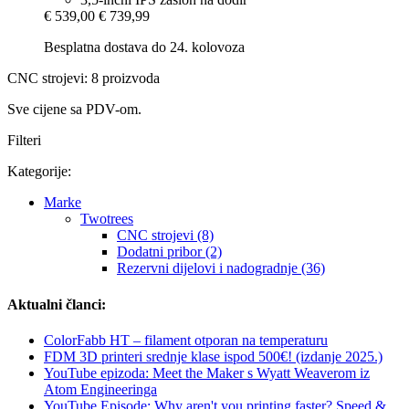
€ 539,00
€ 739,99
Besplatna dostava do 24. kolovoza
CNC strojevi: 8 proizvoda
Sve cijene sa PDV-om.
Filteri
Kategorije:
Marke
Twotrees
CNC strojevi (8)
Dodatni pribor (2)
Rezervni dijelovi i nadogradnje (36)
Aktualni članci:
ColorFabb HT – filament otporan na temperaturu
FDM 3D printeri srednje klase ispod 500€! (izdanje 2025.)
YouTube epizoda: Meet the Maker s Wyatt Weaverom iz
Atom Engineeringa
YouTube Episode: Why aren't you printing faster? Speed &