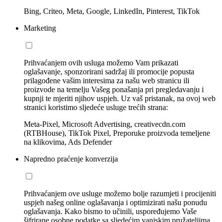
Bing, Criteo, Meta, Google, LinkedIn, Pinterest, TikTok
Marketing
Prihvaćanjem ovih usluga možemo Vam prikazati
oglašavanje, sponzorirani sadržaj ili promocije popusta
prilagođene vašim interesima za našu web stranicu ili
proizvode na temelju Vašeg ponašanja pri pregledavanju i
kupnji te mjeriti njihov uspjeh. Uz vaš pristanak, na ovoj web
stranici koristimo sljedeće usluge trećih strana:
Meta-Pixel, Microsoft Advertising, creativecdn.com
(RTBHouse), TikTok Pixel, Preporuke proizvoda temeljene
na klikovima, Ads Defender
Napredno praćenje konverzija
Prihvaćanjem ove usluge možemo bolje razumjeti i procijeniti
uspjeh našeg online oglašavanja i optimizirati našu ponudu
oglašavanja. Kako bismo to učinili, uspoređujemo Vaše
šifrirane osobne podatke sa sljedećim vanjskim pružateljima