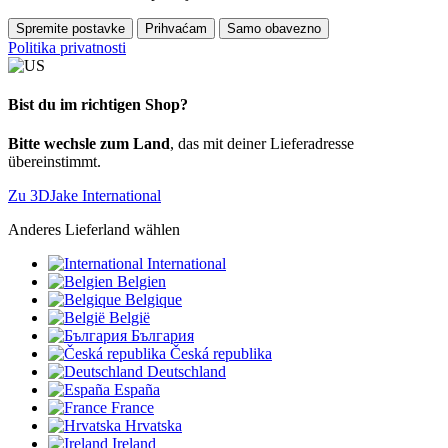
Spremite postavke
Prihvaćam
Samo obavezno
Politika privatnosti
Bist du im richtigen Shop?
Bitte wechsle zum Land
, das mit deiner Lieferadresse
übereinstimmt.
Zu 3DJake International
Anderes Lieferland wählen
International
Belgien
Belgique
België
България
Česká republika
Deutschland
España
France
Hrvatska
Ireland