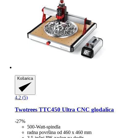
Košarica
4.2 (5)
Twotrees
TTC450 Ultra CNC glodalica
-27%
500-Watt-spindla
radna površina od 460 x 460 mm
3,5-inčni IPS zaslon na dodir