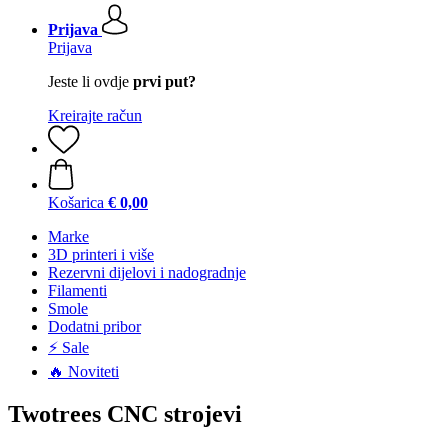
Prijava
Prijava
Jeste li ovdje
prvi put?
Kreirajte račun
Košarica
€ 0,00
Marke
3D printeri i više
Rezervni dijelovi i nadogradnje
Filamenti
Smole
Dodatni pribor
⚡ Sale
🔥 Noviteti
Twotrees CNC strojevi