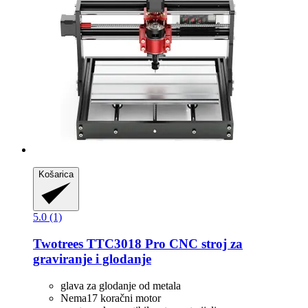
Košarica
5.0 (1)
Twotrees
TTC3018 Pro CNC stroj za
graviranje i glodanje
glava za glodanje od metala
Nema17 koračni motor