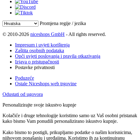
Promjena regije / jezika
© 2010-2026
niceshops GmbH
- All rights reserved.
Impresum i uvjeti korištenja
Zaštita osobnih podataka
Opći uvjeti poslovanja i pravila otkazivanja
Izjava o pristupačnosti
Postavke privatnosti
Poduzeće
Ostale Niceshops web trgovine
Odustati od ugovora
Personalizirajte svoje iskustvo kupnje
Kolačiće i druge tehnologije koristimo samo uz Vaš osobni pristanak
kako bismo Vam ponudili personalizirano iskustvo kupnje.
Kako bismo to postigli, prikupljamo podatke o našim korisnicima,
njihovom ponašanju i uređajima. Koristimo ih za kontinuiranu