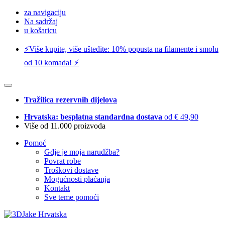
za navigaciju
Na sadržaj
u košaricu
⚡️Više kupite, više uštedite: 10% popusta na filamente i smolu
od 10 komada! ⚡️
Tražilica rezervnih dijelova
Hrvatska: besplatna standardna dostava
od € 49,90
Više od 11.000 proizvoda
Pomoć
Gdje je moja narudžba?
Povrat robe
Troškovi dostave
Mogućnosti plaćanja
Kontakt
Sve teme pomoći