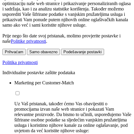
optimizaciju naše web stranice i prikazivanje personaliziranih oglasa
i sadržaja, kao i za analizu statistike korištenja. Također možemo
usporediti Vaše šifrirane podatke s vanjskim pružateljima usluga i
prikazivati Vam ponude putem njihovih online oglašivačkih kanala
samo ako već i sami koristite njihove usluge.
Prije nego što date svoj pristanak, molimo provjerite postavke i
naše
Politike privatnosti
.
Prihvaćam
Samo obavezno
Podešavanje postavki
Politika privatnosti
Individualne postavke zaštite podataka
Marketing per Customer-Match
Uz Vaš pristanak, također ćemo Vas obavijestiti o
promocijama izvan naše web stranice i pokazati Vam
relevantne proizvode. Da bismo to učinili, uspoređujemo Vaše
šifrirane osobne podatke sa sljedećim vanjskim pružateljima
usluga i koristimo njihove kanale za online oglašavanje, pod
uvjetom da već koristite njihove usluge: