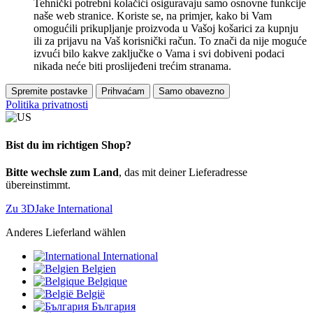
Tehnički potrebni kolačići osiguravaju samo osnovne funkcije
naše web stranice. Koriste se, na primjer, kako bi Vam
omogućili prikupljanje proizvoda u Vašoj košarici za kupnju
ili za prijavu na Vaš korisnički račun. To znači da nije moguće
izvući bilo kakve zaključke o Vama i svi dobiveni podaci
nikada neće biti proslijeđeni trećim stranama.
Spremite postavke
Prihvaćam
Samo obavezno
Politika privatnosti
Bist du im richtigen Shop?
Bitte wechsle zum Land
, das mit deiner Lieferadresse
übereinstimmt.
Zu 3DJake International
Anderes Lieferland wählen
International
Belgien
Belgique
België
България