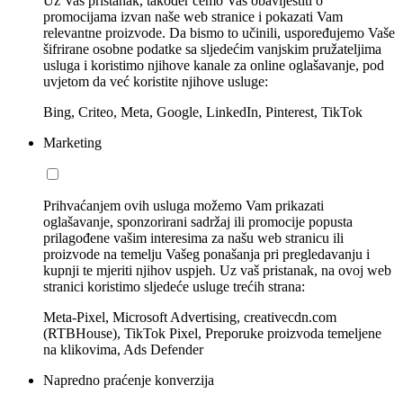
Uz Vaš pristanak, također ćemo Vas obavijestiti o
promocijama izvan naše web stranice i pokazati Vam
relevantne proizvode. Da bismo to učinili, uspoređujemo Vaše
šifrirane osobne podatke sa sljedećim vanjskim pružateljima
usluga i koristimo njihove kanale za online oglašavanje, pod
uvjetom da već koristite njihove usluge:
Bing, Criteo, Meta, Google, LinkedIn, Pinterest, TikTok
Marketing
Prihvaćanjem ovih usluga možemo Vam prikazati
oglašavanje, sponzorirani sadržaj ili promocije popusta
prilagođene vašim interesima za našu web stranicu ili
proizvode na temelju Vašeg ponašanja pri pregledavanju i
kupnji te mjeriti njihov uspjeh. Uz vaš pristanak, na ovoj web
stranici koristimo sljedeće usluge trećih strana:
Meta-Pixel, Microsoft Advertising, creativecdn.com
(RTBHouse), TikTok Pixel, Preporuke proizvoda temeljene
na klikovima, Ads Defender
Napredno praćenje konverzija