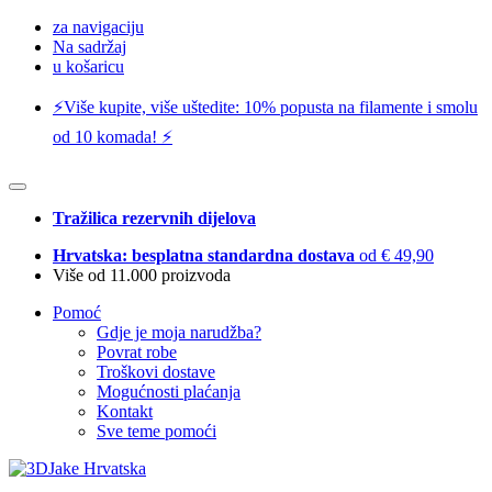
za navigaciju
Na sadržaj
u košaricu
⚡️Više kupite, više uštedite: 10% popusta na filamente i smolu
od 10 komada! ⚡️
Tražilica rezervnih dijelova
Hrvatska: besplatna standardna dostava
od € 49,90
Više od 11.000 proizvoda
Pomoć
Gdje je moja narudžba?
Povrat robe
Troškovi dostave
Mogućnosti plaćanja
Kontakt
Sve teme pomoći