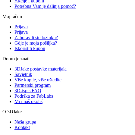
Akcije i kuponi
Potrebna Vam je daljnja pomoć?
Moj račun
Prijava
Prijava
Zaboravili ste lozinku?
Gdje je moja pošiljka?
Iskoristiti kupon
Dobro je znati
3DJake postavke materijala
Savjetnik
Više kupite, više uštedite
Partnerski program
3D-ispis FAQ
Podrška za FabLabs
Mi i naš okoliš
O 3DJake
Naša grupa
Kontakt