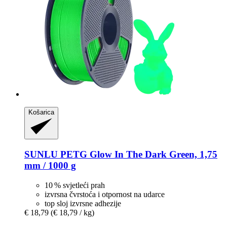
Košarica
SUNLU
PETG Glow In The Dark Green, 1,75
mm / 1000 g
10 % svjetleći prah
izvrsna čvrstoća i otpornost na udarce
top sloj izvrsne adhezije
€ 18,79
(€ 18,79 / kg)