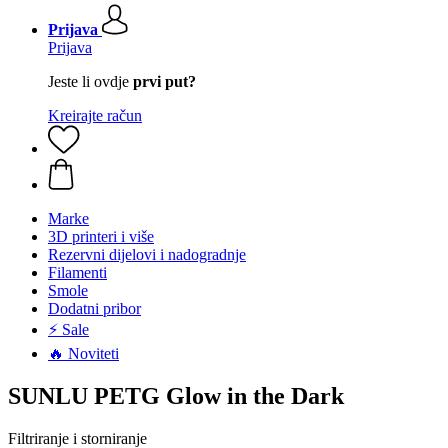
Prijava
Prijava
Jeste li ovdje
prvi put?
Kreirajte račun
Marke
3D printeri i više
Rezervni dijelovi i nadogradnje
Filamenti
Smole
Dodatni pribor
⚡ Sale
🔥 Noviteti
SUNLU PETG Glow in the Dark
Filtriranje i storniranje