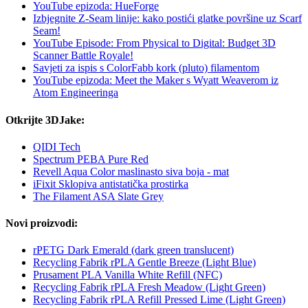
YouTube epizoda: HueForge
Izbjegnite Z-Seam linije: kako postići glatke površine uz Scarf
Seam!
YouTube Episode: From Physical to Digital: Budget 3D
Scanner Battle Royale!
Savjeti za ispis s ColorFabb kork (pluto) filamentom
YouTube epizoda: Meet the Maker s Wyatt Weaverom iz
Atom Engineeringa
Otkrijte 3DJake:
QIDI Tech
Spectrum PEBA Pure Red
Revell Aqua Color maslinasto siva boja - mat
iFixit Sklopiva antistatička prostirka
The Filament ASA Slate Grey
Novi proizvodi:
rPETG Dark Emerald (dark green translucent)
Recycling Fabrik rPLA Gentle Breeze (Light Blue)
Prusament PLA Vanilla White Refill (NFC)
Recycling Fabrik rPLA Fresh Meadow (Light Green)
Recycling Fabrik rPLA Refill Pressed Lime (Light Green)