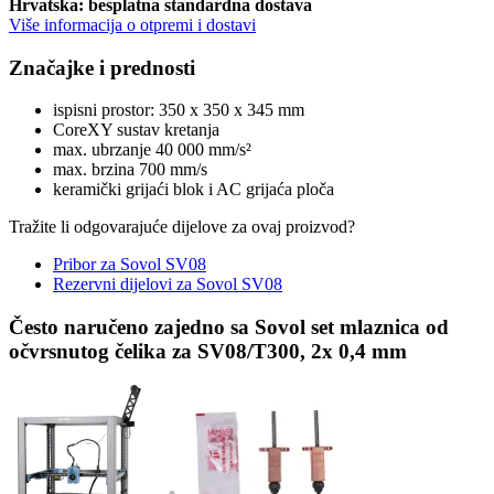
Hrvatska: besplatna standardna dostava
Više informacija o otpremi i dostavi
Značajke i prednosti
ispisni prostor: 350 x 350 x 345 mm
CoreXY sustav kretanja
max. ubrzanje 40 000 mm/s²
max. brzina 700 mm/s
keramički grijaći blok i AC grijaća ploča
Tražite li odgovarajuće dijelove za ovaj proizvod?
Pribor za Sovol SV08
Rezervni dijelovi za Sovol SV08
Često naručeno zajedno sa Sovol set mlaznica od
očvrsnutog čelika za SV08/T300, 2x 0,4 mm