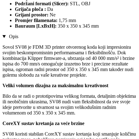
Podržani formati (Slicer):
STL, OBJ
Grijača ploča :
Da
Grijani prostor:
Ne
Promjer filamenata:
1,75 mm
Bauraum [LxBxH]:
350 x 350 x 345 mm
Opis
Sovol SV08 je FDM 3D printer otvorenog koda koji impresionira
svojim beskompromisnim performansama i fleksibilnošću. Dok
kombinacija Klipper firmware-a, ubrzanja od 40 000 mm/s² i brzine
ispisa do 700 mm/s omogućuje izuzetno brze i precizne rezultate
ispisa, ogroman radni prostor od 350 x 350 x 345 mm također nudi
golemu slobodu za vaše kreativne projekte.
Veliki volumen dizajna za maksimalnu kreativnost
Bilo da se radi o prototipovima velikog formata, detaljnim objektima
ili neobičnim ukrasima, SV08 nudi vam fleksibilnost da sve svoje
ideje pretvorite u stvarnost sa svojim velikodušnim radnim
volumenom od 350 x 350 x 345 mm.
CoreXY sustav kretanja za veće brzine
SV08 koristi stabilan CoreXY sustav kretanja koji smanjuje količinu