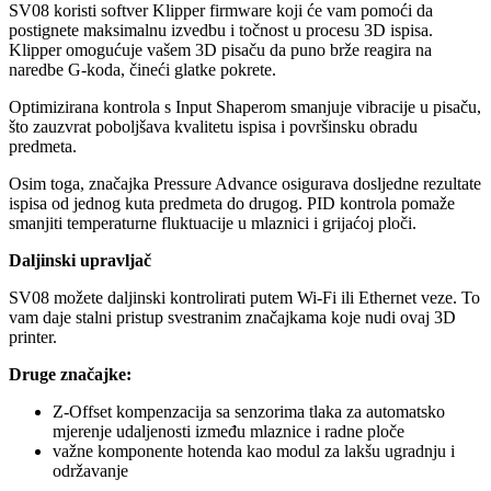
SV08 koristi softver
Klipper firmware koji će vam pomoći da
postignete maksimalnu izvedbu i točnost u procesu 3D ispisa.
Klipper omogućuje vašem 3D pisaču da puno brže reagira na
naredbe G-koda, čineći glatke pokrete.
Optimizirana kontrola s Input Shaperom smanjuje vibracije u pisaču,
što zauzvrat poboljšava kvalitetu ispisa i površinsku obradu
predmeta.
Osim toga, značajka Pressure Advance osigurava dosljedne rezultate
ispisa od jednog kuta predmeta do drugog. PID kontrola pomaže
smanjiti temperaturne fluktuacije u mlaznici i grijaćoj ploči.
Daljinski upravljač
SV08 možete daljinski kontrolirati putem Wi-Fi ili Ethernet veze. To
vam daje stalni pristup svestranim značajkama koje nudi ovaj 3D
printer.
Druge značajke:
Z-Offset kompenzacija sa senzorima tlaka za automatsko
mjerenje udaljenosti između mlaznice i radne ploče
važne komponente hotenda kao modul za lakšu ugradnju i
održavanje