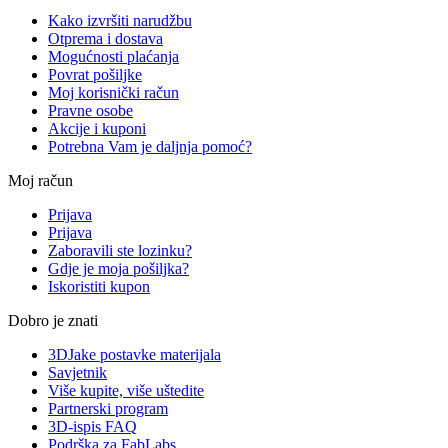
Kako izvršiti narudžbu
Otprema i dostava
Mogućnosti plaćanja
Povrat pošiljke
Moj korisnički račun
Pravne osobe
Akcije i kuponi
Potrebna Vam je daljnja pomoć?
Moj račun
Prijava
Prijava
Zaboravili ste lozinku?
Gdje je moja pošiljka?
Iskoristiti kupon
Dobro je znati
3DJake postavke materijala
Savjetnik
Više kupite, više uštedite
Partnerski program
3D-ispis FAQ
Podrška za FabLabs