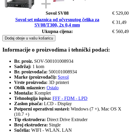
Sovol SV08
€ 529,00
Sovol set mlaznica od očvrsnutog čelika za
€ 31,49
SV08/T300, 2x 0,4 mm
Ukupna cijena:
€ 560,49
Dodaj oboje u vašu košaricu
Informacije o proizvodima i tehnički podaci:
Br. proiz.
SOV-500101008934
Sadržaj:
1 kom
Br. proizvođača:
500101008934
Marke (proizvođači):
Sovol
Vrste proizvoda:
3D printeri
Oblik mlaznice:
Ostalo
Montaža:
Komplet
Tehnologija ispisa:
FFF - FDM - LPD
Zaslon pisača:
LCD - Display
Potporni operativni sustavi:
Windows (7 +), Mac OS X
(10.7 +)
Tip ekstrudera:
Direct Drive Extruder
Broj ekstrudera:
Single
Sučelja:
WIFI - WLAN, LAN