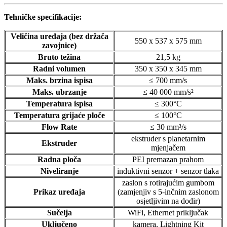
Tehničke specifikacije:
Veličina uređaja (bez držača
550 x 537 x 575 mm
zavojnice)
Bruto težina
21,5 kg
Radni volumen
350 x 350 x 345 mm
Maks. brzina ispisa
≤ 700 mm/s
Maks. ubrzanje
≤ 40 000 mm/s²
Temperatura ispisa
≤ 300°C
Temperatura grijaće ploče
≤ 100°C
Flow Rate
≤ 30 mm³/s
ekstruder s planetarnim
Ekstruder
mjenjačem
Radna ploča
PEI premazan prahom
Niveliranje
induktivni senzor + senzor tlaka
zaslon s rotirajućim gumbom
Prikaz uređaja
(zamjenjiv s 5-inčnim zaslonom
osjetljivim na dodir)
Sučelja
WiFi, Ethernet priključak
Uključeno
kamera, Lightning Kit