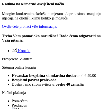
Radimo na klimatski osviješteni način.
Mnogim konkretnim ekološkim mjerama doprinosimo smanjenju
utjecaja na okoliš i klimu koliko je moguće.
Ovdje ćete pronaći više informacija.
Treba Vam pomoć oko narudžbe? Rado ćemo odgovoriti na
Vaša pitanja.
Kontakt
Provjerena kvaliteta
Sigurna online kupnja
Hrvatska: besplatna standardna dostava
od € 49,90
Besplatni povrat proizvoda
Dostavljamo širom svijeta
u preko 40 zemalja
Načini plaćanja
Pouzećem
Predračun