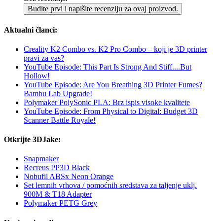
Budite prvi i napišite recenziju za ovaj proizvod.
Aktualni članci:
Creality K2 Combo vs. K2 Pro Combo – koji je 3D printer
pravi za vas?
YouTube Episode: This Part Is Strong And Stiff....But
Hollow!
YouTube Episode: Are You Breathing 3D Printer Fumes?
Bambu Lab Upgrade!
Polymaker PolySonic PLA: Brz ispis visoke kvalitete
YouTube Episode: From Physical to Digital: Budget 3D
Scanner Battle Royale!
Otkrijte 3DJake:
Snapmaker
Recreus PP3D Black
Nobufil ABSx Neon Orange
Set lemnih vrhova / pomoćnih sredstava za taljenje uklj.
900M & T18 Adapter
Polymaker PETG Grey