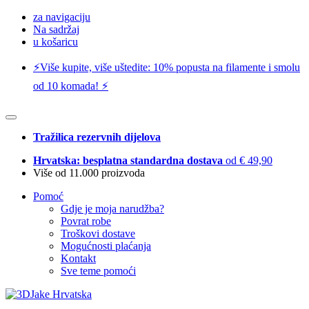
za navigaciju
Na sadržaj
u košaricu
⚡️Više kupite, više uštedite: 10% popusta na filamente i smolu
od 10 komada! ⚡️
Tražilica rezervnih dijelova
Hrvatska: besplatna standardna dostava
od € 49,90
Više od 11.000 proizvoda
Pomoć
Gdje je moja narudžba?
Povrat robe
Troškovi dostave
Mogućnosti plaćanja
Kontakt
Sve teme pomoći