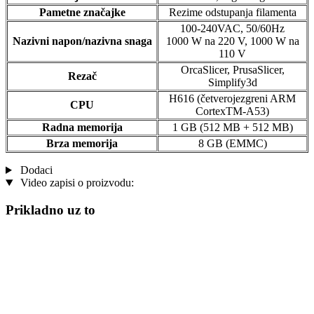
Pametne značajke
Rezime odstupanja filamenta
100-240VAC, 50/60Hz
Nazivni napon/nazivna snaga
1000 W na 220 V, 1000 W na
110 V
OrcaSlicer, PrusaSlicer,
Rezač
Simplify3d
H616 (četverojezgreni ARM
CPU
CortexTM-A53)
Radna memorija
1 GB (512 MB + 512 MB)
Brza
memorija
8 GB (EMMC)
Dodaci
Video zapisi o proizvodu:
Prikladno uz to