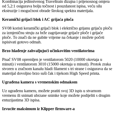
Kombinacija jedinstvenog Traveltrain dizajna i prijenosnog omjera
od 5,2:1 osigurava bolju točnost i pouzdanost ispisa, veću silu
ekstruzije i mogućnost obrade širokog spektra materijala.
Keramički grijaći blok i AC grijaća ploča
SV08 koristi keramički grijaći blok i električno grijanu grijaću ploču
za izmjeničnu struju za brže zagrijavanje grijaće ploče i grijaće
ploče. To znači da ne gubite vrijeme na čekanje i možete početi
ispisivati ​​gotovo odmah.
Brzo hlađenje zahvaljujući učinkovitim ventilatorima
Pisač SV08 opremljen je ventilatorom 5020 (10000 okretaja u
minuti) i ventilatorom 3010 (15000 okretaja u minuti). Protok zraka
stvoren u zračnom kanalu hladi filament s tri strane i osigurava da se
materijal dovoljno brzo suši čak i tijekom High Speed ​​​​printa.
Ugrađena kamera s vremenskim odmakom
Uz ugrađenu kameru, možete pratiti svoj 3D ispis u stvarnom
vremenu ili snimati ubrzane snimke koje možete podijeliti s drugim
entuzijastima 3D ispisa.
Izvucite maksimum iz
Klipper firmware-a