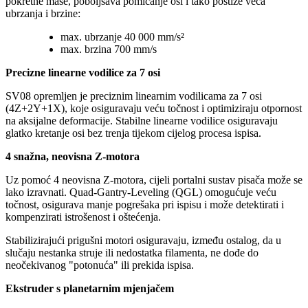
pokretne mase, poboljšava pomicanje osi i tako postiže veća
ubrzanja i brzine:
max. ubrzanje 40 000 mm/s²
max. brzina 700 mm/s
Precizne linearne vodilice za 7 osi
SV08 opremljen je preciznim linearnim vodilicama za 7 osi
(4Z+2Y+1X), koje osiguravaju veću točnost i optimiziraju otpornost
na aksijalne deformacije. Stabilne linearne vodilice osiguravaju
glatko kretanje osi bez trenja tijekom cijelog procesa ispisa.
4 snažna, neovisna Z-motora
Uz pomoć 4 neovisna Z-motora, cijeli portalni sustav pisača može se
lako izravnati. Quad-Gantry-Leveling (QGL) omogućuje veću
točnost, osigurava manje pogrešaka pri ispisu i može detektirati i
kompenzirati istrošenost i oštećenja.
Stabilizirajući prigušni motori osiguravaju, između ostalog, da u
slučaju nestanka struje ili nedostatka filamenta, ne dođe do
neočekivanog "potonuća" ili prekida ispisa.
Ekstruder s planetarnim mjenjačem