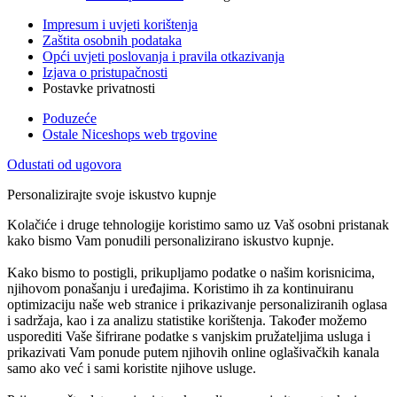
Impresum i uvjeti korištenja
Zaštita osobnih podataka
Opći uvjeti poslovanja i pravila otkazivanja
Izjava o pristupačnosti
Postavke privatnosti
Poduzeće
Ostale Niceshops web trgovine
Odustati od ugovora
Personalizirajte svoje iskustvo kupnje
Kolačiće i druge tehnologije koristimo samo uz Vaš osobni pristanak
kako bismo Vam ponudili personalizirano iskustvo kupnje.
Kako bismo to postigli, prikupljamo podatke o našim korisnicima,
njihovom ponašanju i uređajima. Koristimo ih za kontinuiranu
optimizaciju naše web stranice i prikazivanje personaliziranih oglasa
i sadržaja, kao i za analizu statistike korištenja. Također možemo
usporediti Vaše šifrirane podatke s vanjskim pružateljima usluga i
prikazivati Vam ponude putem njihovih online oglašivačkih kanala
samo ako već i sami koristite njihove usluge.