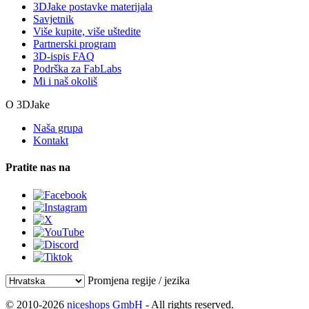
3DJake postavke materijala
Savjetnik
Više kupite, više uštedite
Partnerski program
3D-ispis FAQ
Podrška za FabLabs
Mi i naš okoliš
O 3DJake
Naša grupa
Kontakt
Pratite nas na
Promjena regije / jezika
© 2010-2026
niceshops GmbH
- All rights reserved.