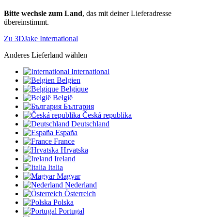
Bitte wechsle zum Land
, das mit deiner Lieferadresse
übereinstimmt.
Zu 3DJake International
Anderes Lieferland wählen
International
Belgien
Belgique
België
България
Česká republika
Deutschland
España
France
Hrvatska
Ireland
Italia
Magyar
Nederland
Österreich
Polska
Portugal