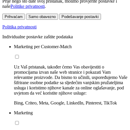
Prije nego što date svoj pristanak, molimo provjerite postavke i
naše
Politike privatnosti
.
Prihvaćam
Samo obavezno
Podešavanje postavki
Politika privatnosti
Individualne postavke zaštite podataka
Marketing per Customer-Match
Uz Vaš pristanak, također ćemo Vas obavijestiti o
promocijama izvan naše web stranice i pokazati Vam
relevantne proizvode. Da bismo to učinili, uspoređujemo Vaše
šifrirane osobne podatke sa sljedećim vanjskim pružateljima
usluga i koristimo njihove kanale za online oglašavanje, pod
uvjetom da već koristite njihove usluge:
Bing, Criteo, Meta, Google, LinkedIn, Pinterest, TikTok
Marketing