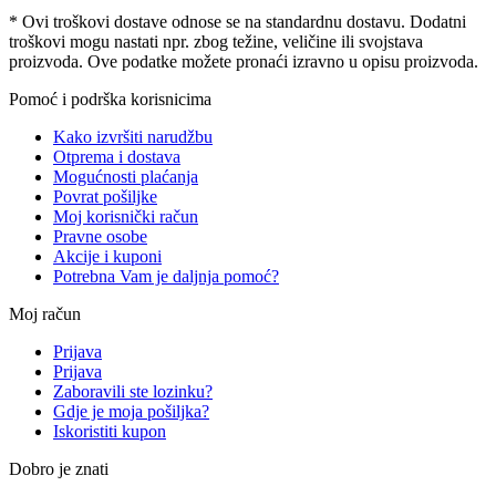
* Ovi troškovi dostave odnose se na standardnu ​​dostavu. Dodatni
troškovi mogu nastati npr. zbog težine, veličine ili svojstava
proizvoda. Ove podatke možete pronaći izravno u opisu proizvoda.
Pomoć i podrška korisnicima
Kako izvršiti narudžbu
Otprema i dostava
Mogućnosti plaćanja
Povrat pošiljke
Moj korisnički račun
Pravne osobe
Akcije i kuponi
Potrebna Vam je daljnja pomoć?
Moj račun
Prijava
Prijava
Zaboravili ste lozinku?
Gdje je moja pošiljka?
Iskoristiti kupon
Dobro je znati