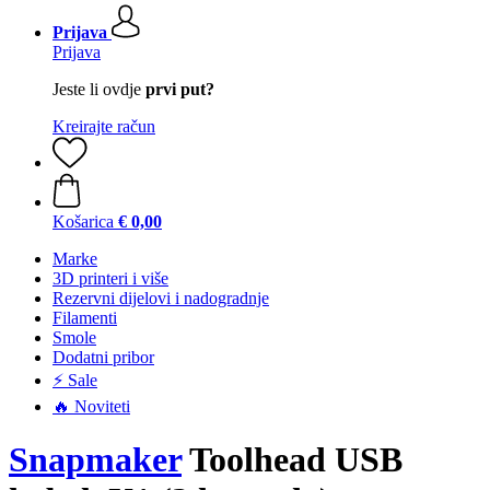
Prijava
Prijava
Jeste li ovdje
prvi put?
Kreirajte račun
Košarica
€ 0,00
Marke
3D printeri i više
Rezervni dijelovi i nadogradnje
Filamenti
Smole
Dodatni pribor
⚡ Sale
🔥 Noviteti
Snapmaker
Toolhead USB