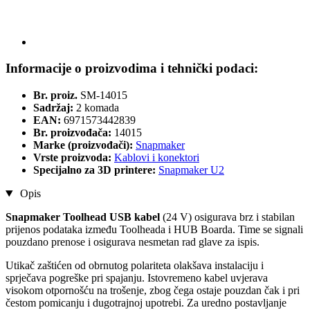
Informacije o proizvodima i tehnički podaci:
Br. proiz.
SM-14015
Sadržaj:
2 komada
EAN:
6971573442839
Br. proizvođača:
14015
Marke (proizvođači):
Snapmaker
Vrste proizvoda:
Kablovi i konektori
Specijalno za 3D printere:
Snapmaker U2
Opis
Snapmaker Toolhead USB kabel
(24 V)
osigurava brz i stabilan
prijenos podataka između Toolheada i HUB Boarda. Time se signali
pouzdano prenose i osigurava nesmetan rad glave za ispis.
Utikač zaštićen od obrnutog polariteta olakšava instalaciju i
sprječava pogreške pri spajanju. Istovremeno kabel uvjerava
visokom otpornošću na trošenje, zbog čega ostaje pouzdan čak i pri
čestom pomicanju i dugotrajnoj upotrebi. Za uredno postavljanje