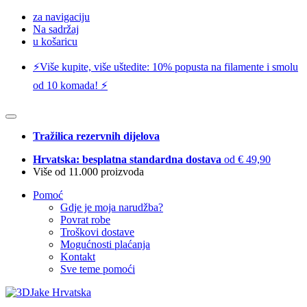
za navigaciju
Na sadržaj
u košaricu
⚡️Više kupite, više uštedite: 10% popusta na filamente i smolu
od 10 komada! ⚡️
Tražilica rezervnih dijelova
Hrvatska: besplatna standardna dostava
od € 49,90
Više od 11.000 proizvoda
Pomoć
Gdje je moja narudžba?
Povrat robe
Troškovi dostave
Mogućnosti plaćanja
Kontakt
Sve teme pomoći