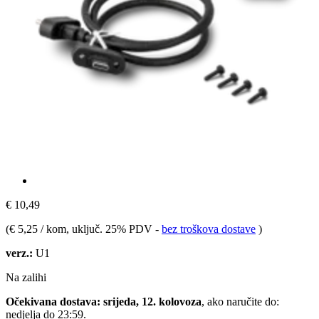
€ 10,49
(
€ 5,25 / kom
, uključ. 25% PDV
-
bez troškova dostave
)
verz.:
U1
Na zalihi
Očekivana dostava: srijeda, 12. kolovoza
, ako naručite do:
nedjelja do 23:59
.