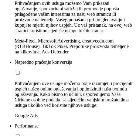
Prihvaćanjem ovih usluga možemo Vam prikazati
oglašavanje, sponzorirani sadržaj ili promocije popusta
prilagođene vašim interesima za našu web stranicu ili
proizvode na temelju Vašeg ponašanja pri pregledavanju i
kupnji te mjeriti njihov uspjeh. Uz vaš pristanak, na ovoj web
stranici koristimo sljedeće usluge trećih strana:
Meta-Pixel, Microsoft Advertising, creativecdn.com
(RTBHouse), TikTok Pixel, Preporuke proizvoda temeljene
na klikovima, Ads Defender
Napredno praćenje konverzija
Prihvaćanjem ove usluge možemo bolje razumjeti i procijeniti
uspjeh našeg online oglašavanja i optimizirati našu ponudu
oglašavanja. Kako bismo to učinili, uspoređujemo Vaše
šifrirane osobne podatke sa sljedećim vanjskim pružateljima
usluga ukoliko već koristite njihove usluge:
Google Ads
Performanse