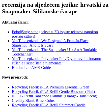
recenzija na sljedećem jeziku: hrvatski za
Snapmaker Silikonske čarape
Aktualni članci:
Poboljšanje sitnog teksta u 3D ispisu: tekstovi napokon
postaju čitljivi!
YouTube epizoda: We Designed A Print-In-Place
Slingshot...And It Is Scary!
YouTube epizoda: The Snapmaker U1: An Affordable
Toolchanger!
YouTube epizoda: Polymaker PolyDryer: revolucionarno
sušenje i skladištenje filamenata!
Bambu Lab AMS-Guide
Novi proizvodi:
Recycling Fabrik rPLA Premium Essential Green
Recycling Fabrik rPLA Refill Gentle Blossom (Pink)
rPETG Refill Tanzende Flamme (Orange-Translucent)
Creality Blank Brass Coins
Recycling Fabrik rPLA Refill Shimmer Candle