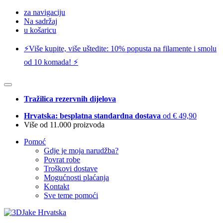
za navigaciju
Na sadržaj
u košaricu
⚡️Više kupite, više uštedite: 10% popusta na filamente i smolu
od 10 komada! ⚡️
Tražilica rezervnih dijelova
Hrvatska: besplatna standardna dostava
od € 49,90
Više od 11.000 proizvoda
Pomoć
Gdje je moja narudžba?
Povrat robe
Troškovi dostave
Mogućnosti plaćanja
Kontakt
Sve teme pomoći