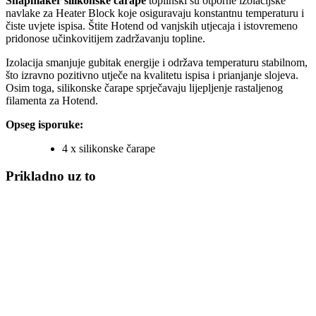
Snapmaker silikonske čarape
toplinski su otporne izolacijske
navlake za Heater Block koje osiguravaju konstantnu temperaturu i
čiste uvjete ispisa. Štite Hotend od vanjskih utjecaja i istovremeno
pridonose učinkovitijem zadržavanju topline.
Izolacija smanjuje gubitak energije i održava temperaturu stabilnom,
što izravno pozitivno utječe na kvalitetu ispisa i prianjanje slojeva.
Osim toga, silikonske čarape sprječavaju lijepljenje rastaljenog
filamenta za Hotend.
Opseg isporuke:
4 x silikonske čarape
Prikladno uz to