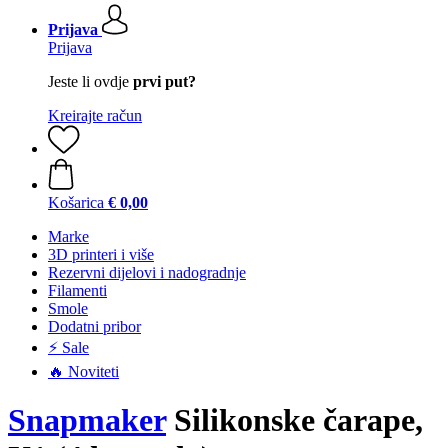
Prijava
Prijava
Jeste li ovdje
prvi put?
Kreirajte račun
Košarica
€ 0,00
Marke
3D printeri i više
Rezervni dijelovi i nadogradnje
Filamenti
Smole
Dodatni pribor
⚡ Sale
🔥 Noviteti
Snapmaker
Silikonske čarape,