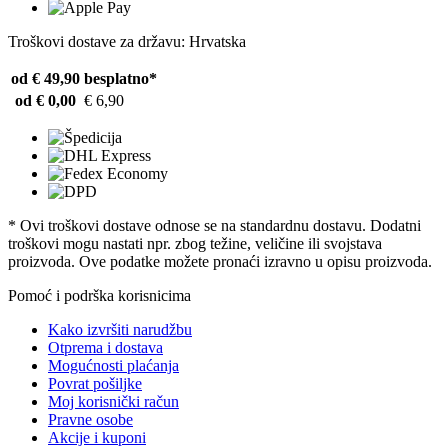
Troškovi dostave za državu: Hrvatska
od € 49,90
besplatno*
od € 0,00
€ 6,90
* Ovi troškovi dostave odnose se na standardnu ​​dostavu. Dodatni
troškovi mogu nastati npr. zbog težine, veličine ili svojstava
proizvoda. Ove podatke možete pronaći izravno u opisu proizvoda.
Pomoć i podrška korisnicima
Kako izvršiti narudžbu
Otprema i dostava
Mogućnosti plaćanja
Povrat pošiljke
Moj korisnički račun
Pravne osobe
Akcije i kuponi