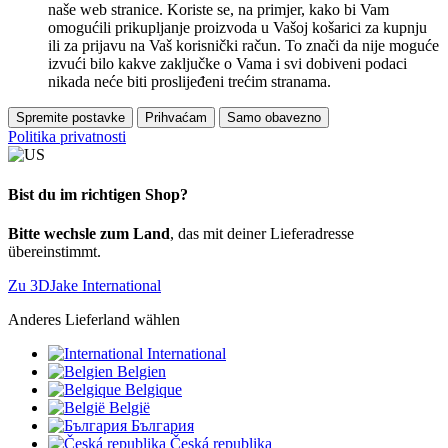
naše web stranice. Koriste se, na primjer, kako bi Vam
omogućili prikupljanje proizvoda u Vašoj košarici za kupnju
ili za prijavu na Vaš korisnički račun. To znači da nije moguće
izvući bilo kakve zaključke o Vama i svi dobiveni podaci
nikada neće biti proslijeđeni trećim stranama.
Spremite postavke
Prihvaćam
Samo obavezno
Politika privatnosti
Bist du im richtigen Shop?
Bitte wechsle zum Land
, das mit deiner Lieferadresse
übereinstimmt.
Zu 3DJake International
Anderes Lieferland wählen
International
Belgien
Belgique
België
България
Česká republika