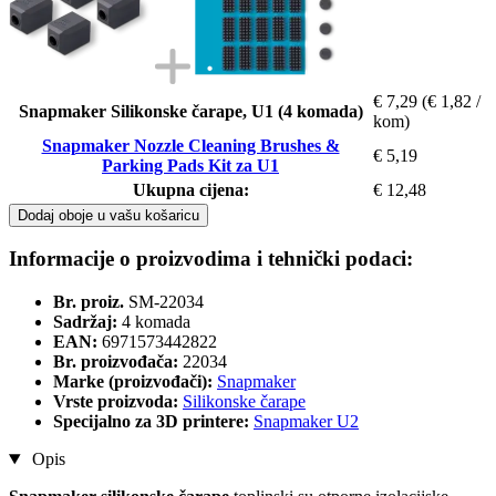
€ 7,29
(€ 1,82 /
Snapmaker Silikonske čarape, U1 (4 komada)
kom)
Snapmaker Nozzle Cleaning Brushes &
€ 5,19
Parking Pads Kit za U1
Ukupna cijena:
€ 12,48
Dodaj oboje u vašu košaricu
Informacije o proizvodima i tehnički podaci:
Br. proiz.
SM-22034
Sadržaj:
4 komada
EAN:
6971573442822
Br. proizvođača:
22034
Marke (proizvođači):
Snapmaker
Vrste proizvoda:
Silikonske čarape
Specijalno za 3D printere:
Snapmaker U2
Opis