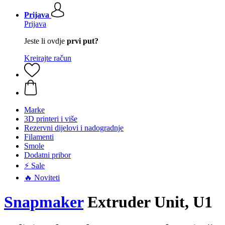
Prijava
Prijava
Jeste li ovdje
prvi put?
Kreirajte račun
Marke
3D printeri i više
Rezervni dijelovi i nadogradnje
Filamenti
Smole
Dodatni pribor
⚡ Sale
🔥 Noviteti
Snapmaker
Extruder Unit, U1