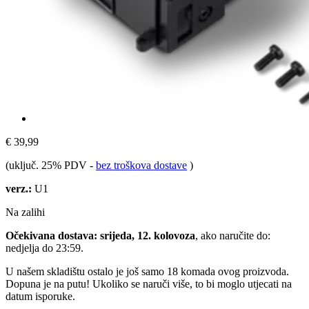
€ 39,99
(uključ. 25% PDV
-
bez troškova dostave
)
verz.:
U1
Na zalihi
Očekivana dostava: srijeda, 12. kolovoza
, ako naručite do:
nedjelja do 23:59
.
U našem skladištu ostalo je još samo 18 komada ovog proizvoda.
Dopuna je na putu! Ukoliko se naruči više, to bi moglo utjecati na
datum isporuke.