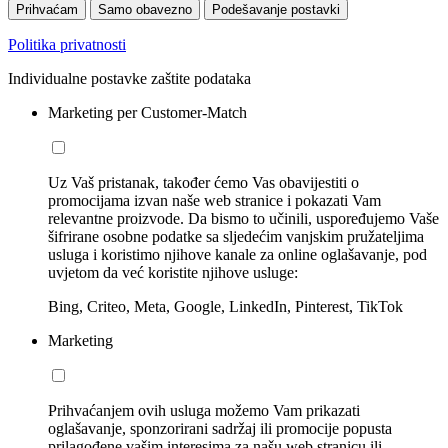
Prihvaćam
Samo obavezno
Podešavanje postavki
Politika privatnosti
Individualne postavke zaštite podataka
Marketing per Customer-Match
Uz Vaš pristanak, također ćemo Vas obavijestiti o
promocijama izvan naše web stranice i pokazati Vam
relevantne proizvode. Da bismo to učinili, uspoređujemo Vaše
šifrirane osobne podatke sa sljedećim vanjskim pružateljima
usluga i koristimo njihove kanale za online oglašavanje, pod
uvjetom da već koristite njihove usluge:
Bing, Criteo, Meta, Google, LinkedIn, Pinterest, TikTok
Marketing
Prihvaćanjem ovih usluga možemo Vam prikazati
oglašavanje, sponzorirani sadržaj ili promocije popusta
prilagođene vašim interesima za našu web stranicu ili