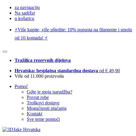
za navigaciju
Na sadržaj
u košaricu
⚡️Više kupite, više uštedite: 10% popusta na filamente i smolu
od 10 komada! ⚡️
Tražilica rezervnih dijelova
Hrvatska: besplatna standardna dostava
od € 49,90
Više od 11.000 proizvoda
Pomoć
Gdje je moja narudžba?
Povrat robe
Troškovi dostave
Mogućnosti plaćanja
Kontakt
Sve teme pomoći