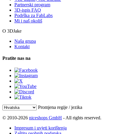
Partnerski program
3D-ispis FAQ
Podrška za FabLabs
Mi i naš okoliš
O 3DJake
Naša grupa
Kontakt
Pratite nas na
Promjena regije / jezika
© 2010-2026
niceshops GmbH
- All rights reserved.
Impresum i uvjeti korištenja
Zaštita osobnih podataka