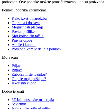
proizvoda. Ove podatke možete pronaći izravno u opisu proizvoda.
Pomoć i podrška korisnicima
Kako izvršiti narudžbu
Otprema i dostava
Mogućnosti plaćanja
Povrat pošiljke
Moj korisnički račun
Pravne osobe
Akcije i kuponi
Potrebna Vam je daljnja pomoć?
Moj račun
Prijava
Prijava
Zaboravili ste lozinku?
Gdje je moja pošiljka?
Iskoristiti kupon
Dobro je znati
3DJake postavke materijala
Savjetnik
Više kupite, više uštedite