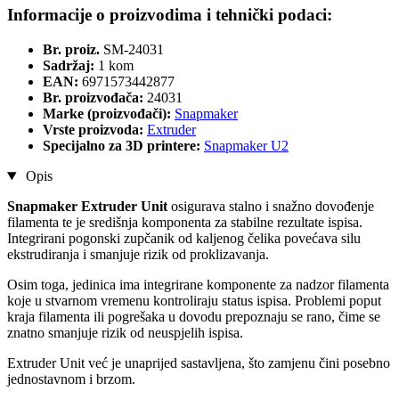
Informacije o proizvodima i tehnički podaci:
Br. proiz.
SM-24031
Sadržaj:
1 kom
EAN:
6971573442877
Br. proizvođača:
24031
Marke (proizvođači):
Snapmaker
Vrste proizvoda:
Extruder
Specijalno za 3D printere:
Snapmaker U2
Opis
Snapmaker Extruder Unit
osigurava stalno i snažno dovođenje
filamenta te je središnja komponenta za stabilne rezultate ispisa.
Integrirani pogonski zupčanik od kaljenog čelika povećava silu
ekstrudiranja i smanjuje rizik od proklizavanja.
Osim toga, jedinica ima integrirane komponente za nadzor filamenta
koje u stvarnom vremenu kontroliraju status ispisa. Problemi poput
kraja filamenta ili pogrešaka u dovodu prepoznaju se rano, čime se
znatno smanjuje rizik od neuspjelih ispisa.
Extruder Unit već je unaprijed sastavljena, što zamjenu čini posebno
jednostavnom i brzom.