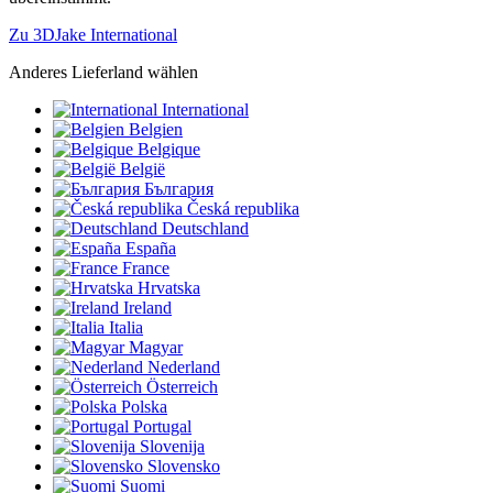
Zu 3DJake International
Anderes Lieferland wählen
International
Belgien
Belgique
België
България
Česká republika
Deutschland
España
France
Hrvatska
Ireland
Italia
Magyar
Nederland
Österreich
Polska
Portugal
Slovenija
Slovensko
Suomi