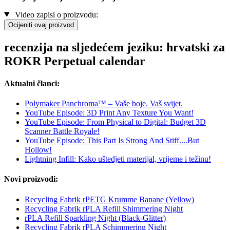
Video zapisi o proizvodu:
Ocijeniti ovaj proizvod
recenzija na sljedećem jeziku: hrvatski za
ROKR Perpetual calendar
Aktualni članci:
Polymaker Panchroma™ – Vaše boje. Vaš svijet.
YouTube Episode: 3D Print Any Texture You Want!
YouTube Episode: From Physical to Digital: Budget 3D
Scanner Battle Royale!
YouTube Episode: This Part Is Strong And Stiff....But
Hollow!
Lightning Infill: Kako uštedjeti materijal, vrijeme i težinu!
Novi proizvodi:
Recycling Fabrik rPETG Krumme Banane (Yellow)
Recycling Fabrik rPLA Refill Shimmering Night
rPLA Refill Sparkling Night (Black-Glitter)
Recycling Fabrik rPLA Schimmering Night