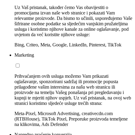
Uz Vaš pristanak, također ćemo Vas obavijestiti o
promocijama izvan naše web stranice i pokazati Vam
relevantne proizvode. Da bismo to učinili, uspoređujemo Vaše
šifrirane osobne podatke sa sljedećim vanjskim pružateljima
usluga i koristimo njihove kanale za online oglašavanje, pod
uvjetom da već koristite njihove usluge:
Bing, Criteo, Meta, Google, LinkedIn, Pinterest, TikTok
Marketing
Prihvaćanjem ovih usluga možemo Vam prikazati
oglašavanje, sponzorirani sadržaj ili promocije popusta
prilagođene vašim interesima za našu web stranicu ili
proizvode na temelju Vašeg ponašanja pri pregledavanju i
kupnji te mjeriti njihov uspjeh. Uz vaš pristanak, na ovoj web
stranici koristimo sljedeće usluge trećih strana:
Meta-Pixel, Microsoft Advertising, creativecdn.com
(RTBHouse), TikTok Pixel, Preporuke proizvoda temeljene
na klikovima, Ads Defender
Napredno praćenje konverzija