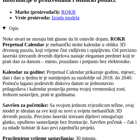
Marke (proizvođači):
ROKR
Vrste proizvoda:
Izrada modela
Opis
Neke stvari ne moraju biti glasne da bi ostavile dojam.
ROKR
Perpetual Calendar
je mehanički stolni kalendar u obliku 3D
drvenog puzzla, koji vrijeme čini vidljivim i opipljivim. Od precizno
laserski izrezanih drvenih dijelova nastaje elegantan predmet koji te
prati dan za danom – mirno, pouzdano i potpuno bez elektronike.
Kalendar za godine:
Perpetual Calendar prikazuje godinu, mjesec,
dan i dan u tjednu te je namijenjen za razdoblje od 2018. do 2040.
Pomoću lagano podesivih diskova datum se jednostavno
prilagođava i kalendar postavlja prema tvojoj vremenskoj zoni.
Jednom sastavljen, prati te godinama.
Savršen za početnike:
Sa svojom jednom zvjezdicom težine, ovaj
model je idealan za sve koji su novi u svijetu mehaničkih 3D
drvenih puzzla. Precizno laserski izrezani dijelovi omogućuju
glatko, opušteno sastavljanje bez frustracije. Savršen početak – čak i
za mlađe hobiste ili kao prvi zajednički projekt.
Procijenjeno vrijeme sastavljanja:
30 minuta.