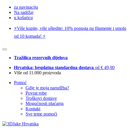
za navigaciju
Na sadržaj
u košaricu
⚡️Više kupite, više uštedite: 10% popusta na filamente i smolu
od 10 komada! ⚡️
Tražilica rezervnih dijelova
Hrvatska: besplatna standardna dostava
od € 49,90
Više od 11.000 proizvoda
Pomoć
Gdje je moja narudžba?
Povrat robe
Troškovi dostave
Mogućnosti plaćanja
Kontakt
Sve teme pomoći