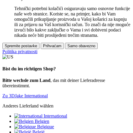
Tehnički potrebni kolačići osiguravaju samo osnovne funkcije
naše web stranice. Koriste se, na primjer, kako bi Vam
omogućili prikupljanje proizvoda u Vašoj košarici za kupnju
ili za prijavu na Vaš korisnički račun. To znači da nije moguće
izvući bilo kakve zaključke o Vama i svi dobiveni podaci
nikada neće biti proslijeđeni trećim stranama.
Spremite postavke
Prihvaćam
Samo obavezno
Politika privatnosti
Bist du im richtigen Shop?
Bitte wechsle zum Land
, das mit deiner Lieferadresse
übereinstimmt.
Zu 3DJake International
Anderes Lieferland wählen
International
Belgien
Belgique
België