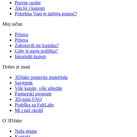
Pravne osobe
Akcije i kuponi
Potrebna Vam je daljnja pomoć?
Moj račun
Prijava
Prijava
Zaboravili ste lozinku?
Gdje je moja pošiljka?
Iskoristiti kupon
Dobro je znati
3DJake postavke materijala
Savjetnik
Više kupite, više uštedite
Partnerski program
3D-ispis FAQ
Podrška za FabLabs
Mi i naš okoliš
O 3DJake
Naša grupa
Kontakt