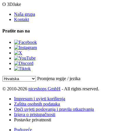
O 3DJake
Naša grupa
Kontakt
Pratite nas na
Promjena regije / jezika
© 2010-2026
niceshops GmbH
- All rights reserved.
Impresum i uvjeti korištenja
Zaštita osobnih podataka
Opći uvjeti poslovanja i pravila otkazivanja
Izjava o pristupačnosti
Postavke privatnosti
Poduzeće