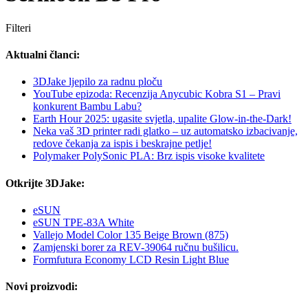
Filteri
Aktualni članci:
3DJake ljepilo za radnu ploču
YouTube epizoda: Recenzija Anycubic Kobra S1 – Pravi
konkurent Bambu Labu?
Earth Hour 2025: ugasite svjetla, upalite Glow-in-the-Dark!
Neka vaš 3D printer radi glatko – uz automatsko izbacivanje,
redove čekanja za ispis i beskrajne petlje!
Polymaker PolySonic PLA: Brz ispis visoke kvalitete
Otkrijte 3DJake:
eSUN
eSUN TPE-83A White
Vallejo Model Color 135 Beige Brown (875)
Zamjenski borer za REV-39064 ručnu bušilicu.
Formfutura Economy LCD Resin Light Blue
Novi proizvodi: