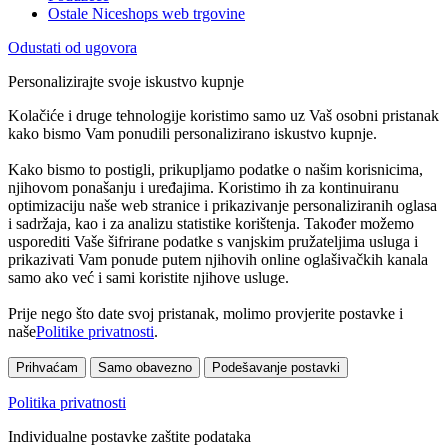
Ostale Niceshops web trgovine
Odustati od ugovora
Personalizirajte svoje iskustvo kupnje
Kolačiće i druge tehnologije koristimo samo uz Vaš osobni pristanak
kako bismo Vam ponudili personalizirano iskustvo kupnje.
Kako bismo to postigli, prikupljamo podatke o našim korisnicima,
njihovom ponašanju i uređajima. Koristimo ih za kontinuiranu
optimizaciju naše web stranice i prikazivanje personaliziranih oglasa
i sadržaja, kao i za analizu statistike korištenja. Također možemo
usporediti Vaše šifrirane podatke s vanjskim pružateljima usluga i
prikazivati Vam ponude putem njihovih online oglašivačkih kanala
samo ako već i sami koristite njihove usluge.
Prije nego što date svoj pristanak, molimo provjerite postavke i
naše
Politike privatnosti
.
Prihvaćam
Samo obavezno
Podešavanje postavki
Politika privatnosti
Individualne postavke zaštite podataka