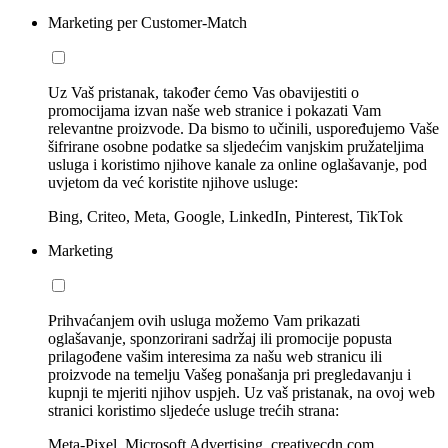
Marketing per Customer-Match
Uz Vaš pristanak, također ćemo Vas obavijestiti o
promocijama izvan naše web stranice i pokazati Vam
relevantne proizvode. Da bismo to učinili, uspoređujemo Vaše
šifrirane osobne podatke sa sljedećim vanjskim pružateljima
usluga i koristimo njihove kanale za online oglašavanje, pod
uvjetom da već koristite njihove usluge:
Bing, Criteo, Meta, Google, LinkedIn, Pinterest, TikTok
Marketing
Prihvaćanjem ovih usluga možemo Vam prikazati
oglašavanje, sponzorirani sadržaj ili promocije popusta
prilagođene vašim interesima za našu web stranicu ili
proizvode na temelju Vašeg ponašanja pri pregledavanju i
kupnji te mjeriti njihov uspjeh. Uz vaš pristanak, na ovoj web
stranici koristimo sljedeće usluge trećih strana:
Meta-Pixel, Microsoft Advertising, creativecdn.com