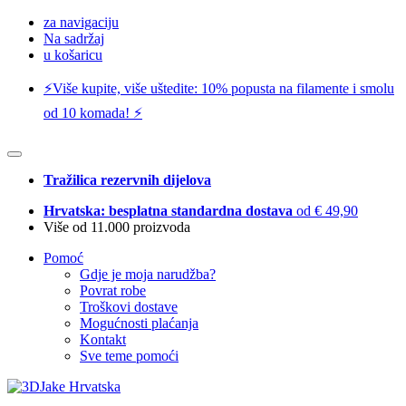
za navigaciju
Na sadržaj
u košaricu
⚡️Više kupite, više uštedite: 10% popusta na filamente i smolu
od 10 komada! ⚡️
Tražilica rezervnih dijelova
Hrvatska: besplatna standardna dostava
od € 49,90
Više od 11.000 proizvoda
Pomoć
Gdje je moja narudžba?
Povrat robe
Troškovi dostave
Mogućnosti plaćanja
Kontakt
Sve teme pomoći