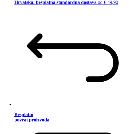
Hrvatska: besplatna standardna dostava
od € 49,90
Besplatni
povrat proizvoda