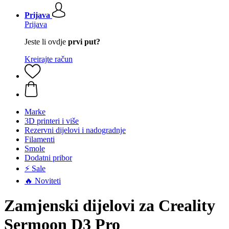
Prijava
Prijava
Jeste li ovdje
prvi put?
Kreirajte račun
Marke
3D printeri i više
Rezervni dijelovi i nadogradnje
Filamenti
Smole
Dodatni pribor
⚡ Sale
🔥 Noviteti
Zamjenski dijelovi za Creality
Sermoon D3 Pro