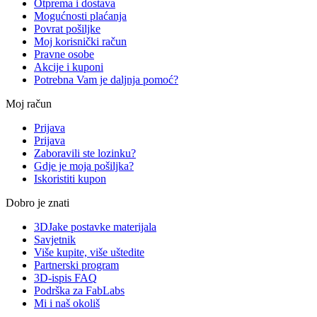
Otprema i dostava
Mogućnosti plaćanja
Povrat pošiljke
Moj korisnički račun
Pravne osobe
Akcije i kuponi
Potrebna Vam je daljnja pomoć?
Moj račun
Prijava
Prijava
Zaboravili ste lozinku?
Gdje je moja pošiljka?
Iskoristiti kupon
Dobro je znati
3DJake postavke materijala
Savjetnik
Više kupite, više uštedite
Partnerski program
3D-ispis FAQ
Podrška za FabLabs
Mi i naš okoliš