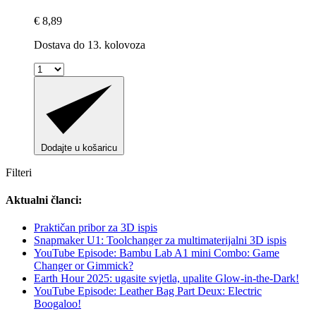
€ 8,89
Dostava do 13. kolovoza
Dodajte u košaricu
Filteri
Aktualni članci:
Praktičan pribor za 3D ispis
Snapmaker U1: Toolchanger za multimaterijalni 3D ispis
YouTube Episode: Bambu Lab A1 mini Combo: Game
Changer or Gimmick?
Earth Hour 2025: ugasite svjetla, upalite Glow-in-the-Dark!
YouTube Episode: Leather Bag Part Deux: Electric
Boogaloo!