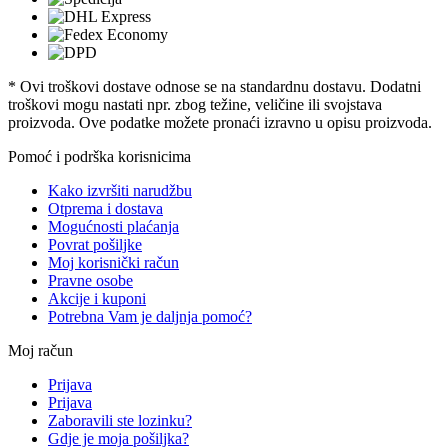
* Ovi troškovi dostave odnose se na standardnu ​​dostavu. Dodatni
troškovi mogu nastati npr. zbog težine, veličine ili svojstava
proizvoda. Ove podatke možete pronaći izravno u opisu proizvoda.
Pomoć i podrška korisnicima
Kako izvršiti narudžbu
Otprema i dostava
Mogućnosti plaćanja
Povrat pošiljke
Moj korisnički račun
Pravne osobe
Akcije i kuponi
Potrebna Vam je daljnja pomoć?
Moj račun
Prijava
Prijava
Zaboravili ste lozinku?
Gdje je moja pošiljka?