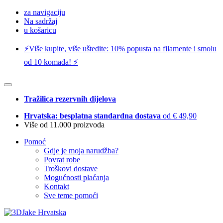
za navigaciju
Na sadržaj
u košaricu
⚡️Više kupite, više uštedite: 10% popusta na filamente i smolu
od 10 komada! ⚡️
Tražilica rezervnih dijelova
Hrvatska: besplatna standardna dostava
od € 49,90
Više od 11.000 proizvoda
Pomoć
Gdje je moja narudžba?
Povrat robe
Troškovi dostave
Mogućnosti plaćanja
Kontakt
Sve teme pomoći