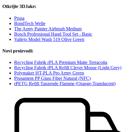
Otkrijte 3DJake:
Prusa
BondTech Welle
The Army Painter Airbrush Medium
Bosch Professional Hand Tool Set - Basic
Vallejo Model Wash 519 Olive Green
Novi proizvodi:
Recycling Fabrik rPLA Premium Matte Terracotta
Recycling Fabrik rPLA Refill Clever Mouse (Light Grey)
Polymaker HT-PLA Pro Army Green
Prusament PP Glass Fiber Natural (NFC)
rPETG Refill Tanzende Flamme (Orange-Translucent)