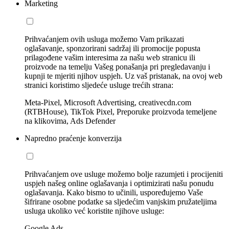
Marketing
Prihvaćanjem ovih usluga možemo Vam prikazati
oglašavanje, sponzorirani sadržaj ili promocije popusta
prilagođene vašim interesima za našu web stranicu ili
proizvode na temelju Vašeg ponašanja pri pregledavanju i
kupnji te mjeriti njihov uspjeh. Uz vaš pristanak, na ovoj web
stranici koristimo sljedeće usluge trećih strana:
Meta-Pixel, Microsoft Advertising, creativecdn.com
(RTBHouse), TikTok Pixel, Preporuke proizvoda temeljene
na klikovima, Ads Defender
Napredno praćenje konverzija
Prihvaćanjem ove usluge možemo bolje razumjeti i procijeniti
uspjeh našeg online oglašavanja i optimizirati našu ponudu
oglašavanja. Kako bismo to učinili, uspoređujemo Vaše
šifrirane osobne podatke sa sljedećim vanjskim pružateljima
usluga ukoliko već koristite njihove usluge:
Google Ads