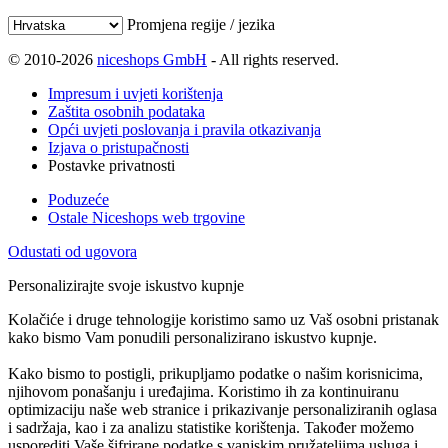
Promjena regije / jezika
© 2010-2026
niceshops GmbH
- All rights reserved.
Impresum i uvjeti korištenja
Zaštita osobnih podataka
Opći uvjeti poslovanja i pravila otkazivanja
Izjava o pristupačnosti
Postavke privatnosti
Poduzeće
Ostale Niceshops web trgovine
Odustati od ugovora
Personalizirajte svoje iskustvo kupnje
Kolačiće i druge tehnologije koristimo samo uz Vaš osobni pristanak
kako bismo Vam ponudili personalizirano iskustvo kupnje.
Kako bismo to postigli, prikupljamo podatke o našim korisnicima,
njihovom ponašanju i uređajima. Koristimo ih za kontinuiranu
optimizaciju naše web stranice i prikazivanje personaliziranih oglasa
i sadržaja, kao i za analizu statistike korištenja. Također možemo
usporediti Vaše šifrirane podatke s vanjskim pružateljima usluga i