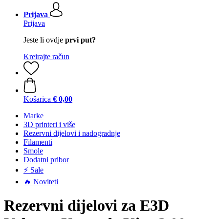
Prijava
Prijava
Jeste li ovdje
prvi put?
Kreirajte račun
Košarica
€ 0,00
Marke
3D printeri i više
Rezervni dijelovi i nadogradnje
Filamenti
Smole
Dodatni pribor
⚡ Sale
🔥 Noviteti
Rezervni dijelovi za E3D