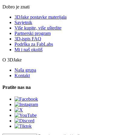
Dobro je znati
3DJake postavke materijala
Savjetnik
Više kupite, više uštedite
Partnerski program
3D-ispis FAQ
Podrška za FabLabs
Mi i naš okoliš
O 3DJake
Naša grupa
Kontakt
Pratite nas na