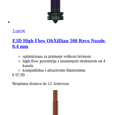
3 opcije
E3D
High Flow ObXiDian 500 Revo Nozzle,
0,4 mm
optimizirana za printanje velikom brzinom
high-flow geometrija s unutarnjom strukturom od 4
kanala
kompatibilna s abrazivnim filamentima
€ 97,99
Besplatna dostava do 12. kolovoza