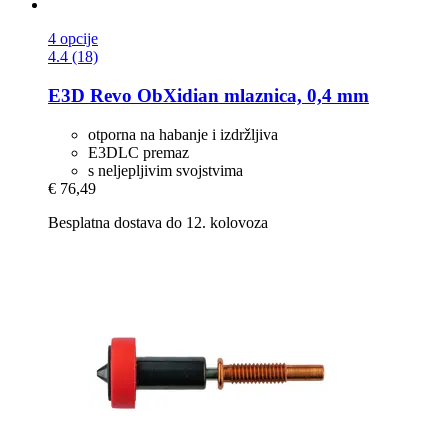
4 opcije
4.4 (18)
E3D
Revo ObXidian mlaznica, 0,4 mm
otporna na habanje i izdržljiva
E3DLC premaz
s neljepljivim svojstvima
€ 76,49
Besplatna dostava do 12. kolovoza