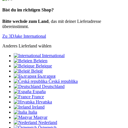
Bist du im richtigen Shop?
Bitte wechsle zum Land
, das mit deiner Lieferadresse
übereinstimmt.
Zu 3DJake International
Anderes Lieferland wählen
International
Belgien
Belgique
België
България
Česká republika
Deutschland
España
France
Hrvatska
Ireland
Italia
Magyar
Nederland
Österreich