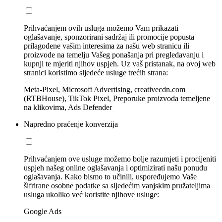
Prihvaćanjem ovih usluga možemo Vam prikazati
oglašavanje, sponzorirani sadržaj ili promocije popusta
prilagođene vašim interesima za našu web stranicu ili
proizvode na temelju Vašeg ponašanja pri pregledavanju i
kupnji te mjeriti njihov uspjeh. Uz vaš pristanak, na ovoj web
stranici koristimo sljedeće usluge trećih strana:
Meta-Pixel, Microsoft Advertising, creativecdn.com
(RTBHouse), TikTok Pixel, Preporuke proizvoda temeljene
na klikovima, Ads Defender
Napredno praćenje konverzija
Prihvaćanjem ove usluge možemo bolje razumjeti i procijeniti
uspjeh našeg online oglašavanja i optimizirati našu ponudu
oglašavanja. Kako bismo to učinili, uspoređujemo Vaše
šifrirane osobne podatke sa sljedećim vanjskim pružateljima
usluga ukoliko već koristite njihove usluge:
Google Ads