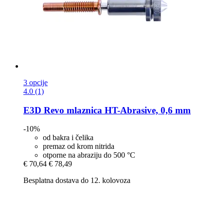
3 opcije
4.0 (1)
E3D
Revo mlaznica HT-​Abrasive, 0,6 mm
-10%
od bakra i čelika
premaz od krom nitrida
otporne na abraziju do 500 °C
€ 70,64
€ 78,49
Besplatna dostava do 12. kolovoza