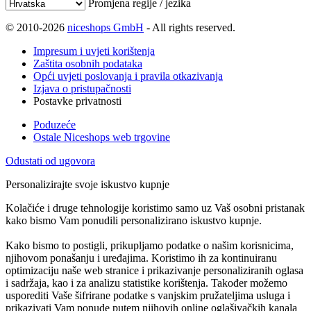
Promjena regije / jezika
© 2010-2026
niceshops GmbH
- All rights reserved.
Impresum i uvjeti korištenja
Zaštita osobnih podataka
Opći uvjeti poslovanja i pravila otkazivanja
Izjava o pristupačnosti
Postavke privatnosti
Poduzeće
Ostale Niceshops web trgovine
Odustati od ugovora
Personalizirajte svoje iskustvo kupnje
Kolačiće i druge tehnologije koristimo samo uz Vaš osobni pristanak
kako bismo Vam ponudili personalizirano iskustvo kupnje.
Kako bismo to postigli, prikupljamo podatke o našim korisnicima,
njihovom ponašanju i uređajima. Koristimo ih za kontinuiranu
optimizaciju naše web stranice i prikazivanje personaliziranih oglasa
i sadržaja, kao i za analizu statistike korištenja. Također možemo
usporediti Vaše šifrirane podatke s vanjskim pružateljima usluga i
prikazivati Vam ponude putem njihovih online oglašivačkih kanala