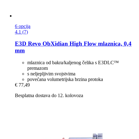
6 opcija
4.1 (7)
E3D
Revo ObXidian High Flow mlaznica, 0,4
mm
mlaznica od bakra/kaljenog čelika s E3DLC™
premazom
s neljepljivim svojstvima
povećana volumetrijska brzina protoka
€ 77,49
Besplatna dostava do 12. kolovoza