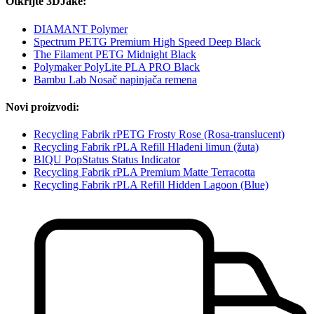
Otkrijte 3DJake:
DIAMANT Polymer
Spectrum PETG Premium High Speed Deep Black
The Filament PETG Midnight Black
Polymaker PolyLite PLA PRO Black
Bambu Lab Nosač napinjača remena
Novi proizvodi:
Recycling Fabrik rPETG Frosty Rose (Rosa-translucent)
Recycling Fabrik rPLA Refill Hlađeni limun (žuta)
BIQU PopStatus Status Indicator
Recycling Fabrik rPLA Premium Matte Terracotta
Recycling Fabrik rPLA Refill Hidden Lagoon (Blue)