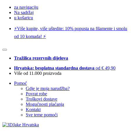
za navigaciju
Na sadržaj
u košaricu
⚡️Više kupite, više uštedite: 10% popusta na filamente i smolu
od 10 komada! ⚡️
Tražilica rezervnih dijelova
Hrvatska: besplatna standardna dostava
od € 49,90
Više od 11.000 proizvoda
Pomoć
Gdje je moja narudžba?
Povrat robe
Troškovi dostave
Mogućnosti plaćanja
Kontakt
Sve teme pomoći