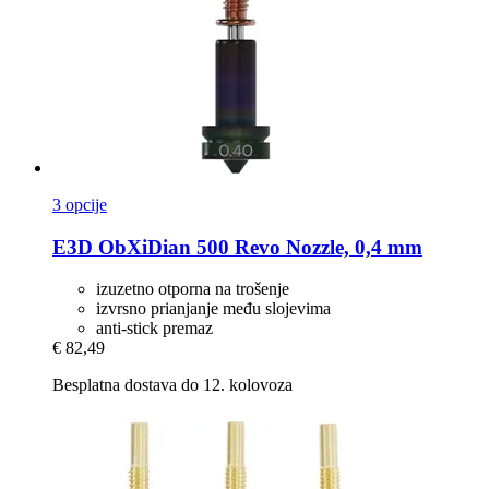
3 opcije
E3D
ObXiDian 500 Revo Nozzle, 0,4 mm
izuzetno otporna na trošenje
izvrsno prianjanje među slojevima
anti-stick premaz
€ 82,49
Besplatna dostava do 12. kolovoza