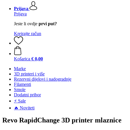
Prijava
Prijava
Jeste li ovdje
prvi put?
Kreirajte račun
Košarica
€ 0,00
Marke
3D printeri i više
Rezervni dijelovi i nadogradnje
Filamenti
Smole
Dodatni pribor
⚡ Sale
🔥 Noviteti
Revo RapidChange 3D printer mlaznice