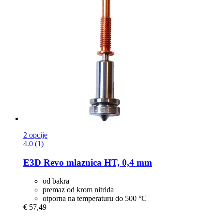
2 opcije
4.0 (1)
E3D
Revo mlaznica HT, 0,4 mm
od bakra
premaz od krom nitrida
otporna na temperaturu do 500 °C
€ 57,49