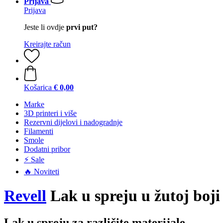
Prijava
Prijava
Jeste li ovdje
prvi put?
Kreirajte račun
Košarica
€ 0,00
Marke
3D printeri i više
Rezervni dijelovi i nadogradnje
Filamenti
Smole
Dodatni pribor
⚡ Sale
🔥 Noviteti
Revell
Lak u spreju u žutoj boji 
Lak u spreju za različite materijale