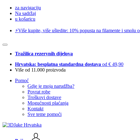
za navigaciju
Na sadržaj
u košaricu
⚡️Više kupite, više uštedite: 10% popusta na filamente i smolu 
Tražilica rezervnih dijelova
Hrvatska: besplatna standardna dostava
od € 49,90
Više od 11.000 proizvoda
Pomoć
Gdje je moja narudžba?
Povrat robe
Troškovi dostave
Mogućnosti plaćanja
Kontakt
Sve teme pomoći