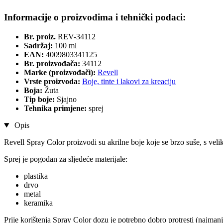
Informacije o proizvodima i tehnički podaci:
Br. proiz.
REV-34112
Sadržaj:
100 ml
EAN:
4009803341125
Br. proizvođača:
34112
Marke (proizvođači):
Revell
Vrste proizvoda:
Boje, tinte i lakovi za kreaciju
Boja:
Žuta
Tip boje:
Sjajno
Tehnika primjene:
sprej
Opis
Revell Spray Color proizvodi su akrilne boje koje se brzo suše, s vel
Sprej je pogodan za sljedeće materijale:
plastika
drvo
metal
keramika
Prije korištenja Spray Color dozu je potrebno dobro protresti (najman