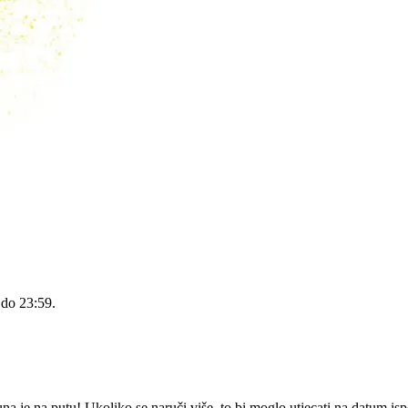
 do 23:59
.
 je na putu! Ukoliko se naruči više, to bi moglo utjecati na datum is