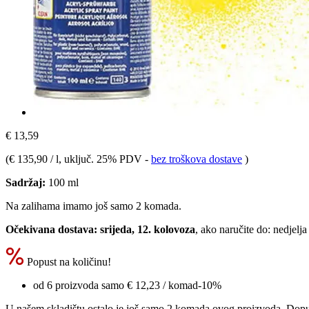
€ 13,59
(
€ 135,90 / l
, uključ. 25% PDV
-
bez troškova dostave
)
Sadržaj:
100 ml
Na zalihama imamo još samo 2 komada.
Očekivana dostava: srijeda, 12. kolovoza
, ako naručite do:
nedjelja
Popust na količinu!
od 6 proizvoda samo
€ 12,23
/ komad
-10%
U našem skladištu ostalo je još samo 2 komada ovog proizvoda. Dopuna