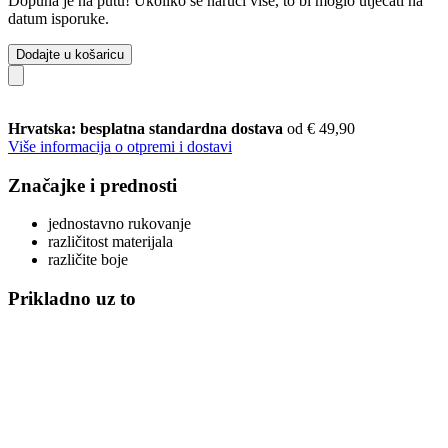
Dopuna je na putu! Ukoliko se naruči više, to bi moglo utjecati na
datum isporuke.
Dodajte u košaricu
Hrvatska: besplatna standardna dostava
od € 49,90
Više informacija o otpremi i dostavi
Značajke i prednosti
jednostavno rukovanje
različitost materijala
različite boje
Prikladno uz to