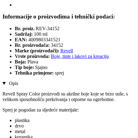
Informacije o proizvodima i tehnički podaci:
Br. proiz.
REV-34152
Sadržaj:
100 ml
EAN:
4009803341521
Br. proizvođača:
34152
Marke (proizvođači):
Revell
Vrste proizvoda:
Boje, tinte i lakovi za kreaciju
Boja:
Plava
Tip boje:
Sjajno
Tehnika primjene:
sprej
Opis
Revell Spray Color proizvodi su akrilne boje koje se brzo suše, s
velikom sposobnošću prekrivanja i otporne na ogrebotine.
Sprej je pogodan za sljedeće materijale:
plastika
drvo
metal
keramika