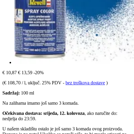
€ 10,87
€ 13,59
-20%
(
€ 108,70 / l
, uključ. 25% PDV
-
bez troškova dostave
)
Sadržaj:
100 ml
Na zalihama imamo još samo 3 komada.
Očekivana dostava: srijeda, 12. kolovoza
, ako naručite do:
nedjelja do 23:59
.
U našem skladištu ostalo je još samo 3 komada ovog proizvoda.