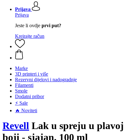
Prijava
Prijava
Jeste li ovdje
prvi put?
Kreirajte račun
Marke
3D printeri i više
Rezervni dijelovi i nadogradnje
Filamenti
Smole
Dodatni pribor
⚡ Sale
🔥 Noviteti
Revell
Lak u spreju u plavoj
boji - sjajan, 100 ml