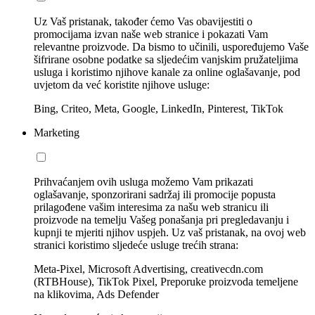
Uz Vaš pristanak, također ćemo Vas obavijestiti o
promocijama izvan naše web stranice i pokazati Vam
relevantne proizvode. Da bismo to učinili, uspoređujemo Vaše
šifrirane osobne podatke sa sljedećim vanjskim pružateljima
usluga i koristimo njihove kanale za online oglašavanje, pod
uvjetom da već koristite njihove usluge:
Bing, Criteo, Meta, Google, LinkedIn, Pinterest, TikTok
Marketing
Prihvaćanjem ovih usluga možemo Vam prikazati
oglašavanje, sponzorirani sadržaj ili promocije popusta
prilagođene vašim interesima za našu web stranicu ili
proizvode na temelju Vašeg ponašanja pri pregledavanju i
kupnji te mjeriti njihov uspjeh. Uz vaš pristanak, na ovoj web
stranici koristimo sljedeće usluge trećih strana:
Meta-Pixel, Microsoft Advertising, creativecdn.com
(RTBHouse), TikTok Pixel, Preporuke proizvoda temeljene
na klikovima, Ads Defender