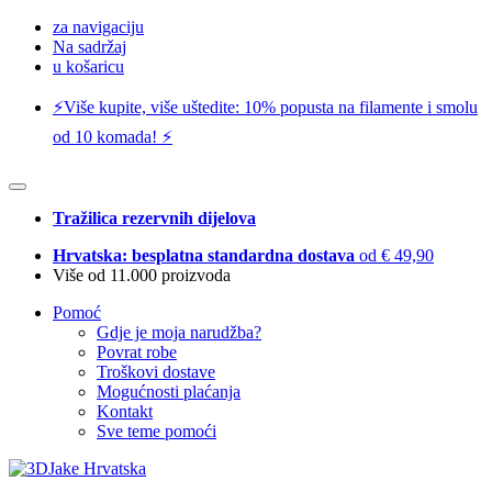
za navigaciju
Na sadržaj
u košaricu
⚡️Više kupite, više uštedite: 10% popusta na filamente i smolu
od 10 komada! ⚡️
Tražilica rezervnih dijelova
Hrvatska: besplatna standardna dostava
od € 49,90
Više od 11.000 proizvoda
Pomoć
Gdje je moja narudžba?
Povrat robe
Troškovi dostave
Mogućnosti plaćanja
Kontakt
Sve teme pomoći