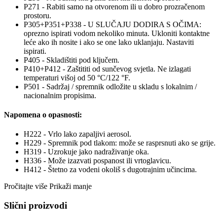
P271 - Rabiti samo na otvorenom ili u dobro prozračenom
prostoru.
P305+P351+P338 - U SLUČAJU DODIRA S OČIMA:
oprezno ispirati vodom nekoliko minuta. Ukloniti kontaktne
leće ako ih nosite i ako se one lako uklanjaju. Nastaviti
ispirati.
P405 - Skladištiti pod ključem.
P410+P412 - Zaštititi od sunčevog svjetla. Ne izlagati
temperaturi višoj od 50 °C/122 °F.
P501 - Sadržaj / spremnik odložite u skladu s lokalnim /
nacionalnim propisima.
Napomena o opasnosti:
H222 - Vrlo lako zapaljivi aerosol.
H229 - Spremnik pod tlakom: može se rasprsnuti ako se grije.
H319 - Uzrokuje jako nadraživanje oka.
H336 - Može izazvati pospanost ili vrtoglavicu.
H412 - Štetno za vodeni okoliš s dugotrajnim učincima.
Pročitajte više
Prikaži manje
Slični proizvodi