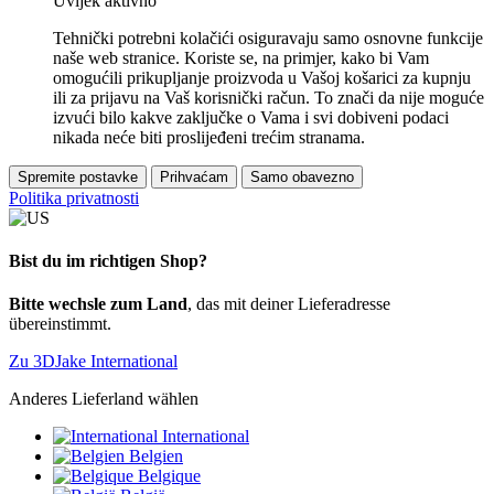
Uvijek aktivno
Tehnički potrebni kolačići osiguravaju samo osnovne funkcije
naše web stranice. Koriste se, na primjer, kako bi Vam
omogućili prikupljanje proizvoda u Vašoj košarici za kupnju
ili za prijavu na Vaš korisnički račun. To znači da nije moguće
izvući bilo kakve zaključke o Vama i svi dobiveni podaci
nikada neće biti proslijeđeni trećim stranama.
Spremite postavke
Prihvaćam
Samo obavezno
Politika privatnosti
Bist du im richtigen Shop?
Bitte wechsle zum Land
, das mit deiner Lieferadresse
übereinstimmt.
Zu 3DJake International
Anderes Lieferland wählen
International
Belgien
Belgique