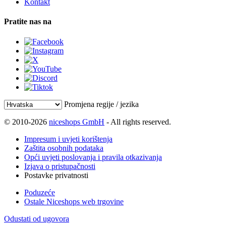
Kontakt
Pratite nas na
Promjena regije / jezika
© 2010-2026
niceshops GmbH
- All rights reserved.
Impresum i uvjeti korištenja
Zaštita osobnih podataka
Opći uvjeti poslovanja i pravila otkazivanja
Izjava o pristupačnosti
Postavke privatnosti
Poduzeće
Ostale Niceshops web trgovine
Odustati od ugovora