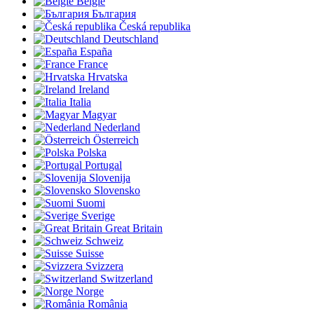
België
България
Česká republika
Deutschland
España
France
Hrvatska
Ireland
Italia
Magyar
Nederland
Österreich
Polska
Portugal
Slovenija
Slovensko
Suomi
Sverige
Great Britain
Schweiz
Suisse
Svizzera
Switzerland
Norge
România