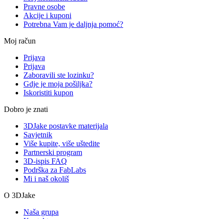
Pravne osobe
Akcije i kuponi
Potrebna Vam je daljnja pomoć?
Moj račun
Prijava
Prijava
Zaboravili ste lozinku?
Gdje je moja pošiljka?
Iskoristiti kupon
Dobro je znati
3DJake postavke materijala
Savjetnik
Više kupite, više uštedite
Partnerski program
3D-ispis FAQ
Podrška za FabLabs
Mi i naš okoliš
O 3DJake
Naša grupa