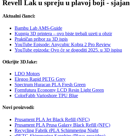
Revell Lak u spreju u plavoj boji - sjajan
Aktualni članci:
Bambu Lab AMS-Guide
Kupnja 3D printera – ovo biste trebali uzeti u obzir
Praktičan pribor za 3D ispis
YouTube Episode: Anycubic Kobra 2 Pro Review
YouTube epizoda: Ovo će se dogoditi 2025. u 3D ispisu
Otkrijte 3DJake:
LDO Motors
Elegoo Rapid PETG Grey
Spectrum Huracan PLA Fresh Green
Formfutura Economy LCD Resin Light Green
ColorFabb Varioshore TPU Blue
Novi proizvodi:
Prusament PLA Jet Black Refill (NFC)
Prusament PLA Prusa Galaxy Black Refill (NFC)
Recycling Fabrik rPLA Schimmering Night
rPETG Shimmering Sapphire (Plavo-providno)