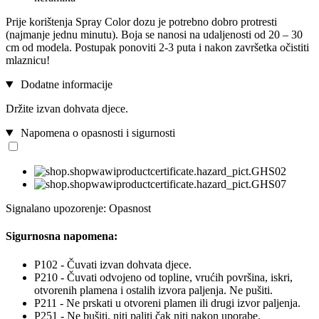
Prije korištenja Spray Color dozu je potrebno dobro protresti
(najmanje jednu minutu). Boja se nanosi na udaljenosti od 20 – 30
cm od modela. Postupak ponoviti 2-3 puta i nakon završetka očistiti
mlaznicu!
Dodatne informacije
Držite izvan dohvata djece.
Napomena o opasnosti i sigurnosti
Signalano upozorenje: Opasnost
Sigurnosna napomena:
P102 - Čuvati izvan dohvata djece.
P210 - Čuvati odvojeno od topline, vrućih površina, iskri,
otvorenih plamena i ostalih izvora paljenja. Ne pušiti.
P211 - Ne prskati u otvoreni plamen ili drugi izvor paljenja.
P251 - Ne bušiti, niti paliti čak niti nakon uporabe.