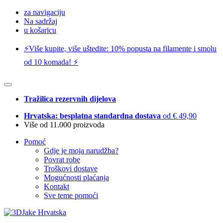
za navigaciju
Na sadržaj
u košaricu
⚡️Više kupite, više uštedite: 10% popusta na filamente i smolu
od 10 komada! ⚡️
Tražilica rezervnih dijelova
Hrvatska: besplatna standardna dostava
od € 49,90
Više od 11.000 proizvoda
Pomoć
Gdje je moja narudžba?
Povrat robe
Troškovi dostave
Mogućnosti plaćanja
Kontakt
Sve teme pomoći