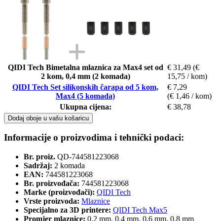
QIDI Tech Bimetalna mlaznica za Max4 set od
€ 31,49
(€
2 kom, 0,4 mm (2 komada)
15,75 / kom)
QIDI Tech Set silikonskih čarapa od 5 kom,
€ 7,29
Max4 (5 komada)
(€ 1,46 / kom)
Ukupna cijena:
€ 38,78
Dodaj oboje u vašu košaricu
Informacije o proizvodima i tehnički podaci:
Br. proiz.
QD-744581223068
Sadržaj:
2 komada
EAN:
744581223068
Br. proizvođača:
744581223068
Marke (proizvođači):
QIDI Tech
Vrste proizvoda:
Mlaznice
Specijalno za 3D printere:
QIDI Tech Max5
Promjer mlaznice:
0,2 mm, 0,4 mm, 0,6 mm, 0,8 mm