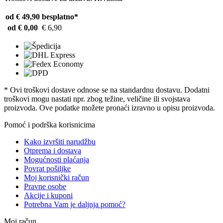
od € 49,90
besplatno*
od € 0,00
€ 6,90
* Ovi troškovi dostave odnose se na standardnu ​​dostavu. Dodatni
troškovi mogu nastati npr. zbog težine, veličine ili svojstava
proizvoda. Ove podatke možete pronaći izravno u opisu proizvoda.
Pomoć i podrška korisnicima
Kako izvršiti narudžbu
Otprema i dostava
Mogućnosti plaćanja
Povrat pošiljke
Moj korisnički račun
Pravne osobe
Akcije i kuponi
Potrebna Vam je daljnja pomoć?
Moj račun