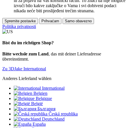
ili za prijavu na Vaš korisnički račun. To znači da nije moguće
izvući bilo kakve zaključke o Vama i svi dobiveni podaci
nikada neće biti proslijeđeni trećim stranama.
Spremite postavke
Prihvaćam
Samo obavezno
Politika privatnosti
Bist du im richtigen Shop?
Bitte wechsle zum Land
, das mit deiner Lieferadresse
übereinstimmt.
Zu 3DJake International
Anderes Lieferland wählen
International
Belgien
Belgique
België
България
Česká republika
Deutschland
España