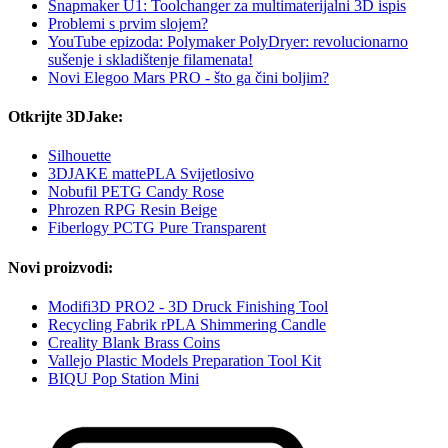
Snapmaker U1: Toolchanger za multimaterijalni 3D ispis
Problemi s prvim slojem?
YouTube epizoda: Polymaker PolyDryer: revolucionarno
sušenje i skladištenje filamenata!
Novi Elegoo Mars PRO - što ga čini boljim?
Otkrijte 3DJake:
Silhouette
3DJAKE mattePLA Svijetlosivo
Nobufil PETG Candy Rose
Phrozen RPG Resin Beige
Fiberlogy PCTG Pure Transparent
Novi proizvodi:
Modifi3D PRO2 - 3D Druck Finishing Tool
Recycling Fabrik rPLA Shimmering Candle
Creality Blank Brass Coins
Vallejo Plastic Models Preparation Tool Kit
BIQU Pop Station Mini