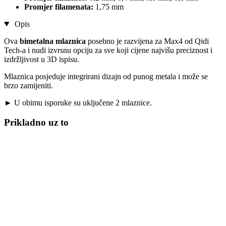
Promjer filamenata:
1,75 mm
Opis
Ova
bimetalna mlaznica
posebno je razvijena za Max4 od Qidi
Tech-a i nudi izvrsnu opciju za sve koji cijene najvišu preciznost i
izdržljivost u 3D ispisu.
Mlaznica posjeduje integrirani dizajn od punog metala i može se
brzo zamijeniti.
► U obimu isporuke su uključene 2 mlaznice.
Prikladno uz to