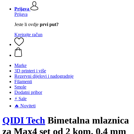
Prijava
Prijava
Jeste li ovdje
prvi put?
Kreirajte račun
Marke
3D printeri i više
Rezervni dijelovi i nadogradnje
Filamenti
Smole
Dodatni pribor
⚡ Sale
🔥 Noviteti
QIDI Tech
Bimetalna mlaznica
za Max4 set od 2 kom, 0,4 mm