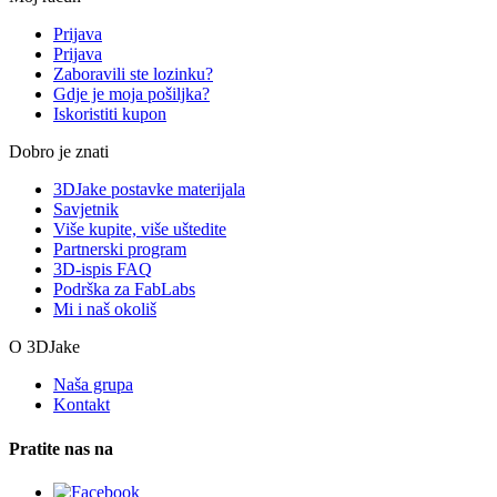
Prijava
Prijava
Zaboravili ste lozinku?
Gdje je moja pošiljka?
Iskoristiti kupon
Dobro je znati
3DJake postavke materijala
Savjetnik
Više kupite, više uštedite
Partnerski program
3D-ispis FAQ
Podrška za FabLabs
Mi i naš okoliš
O 3DJake
Naša grupa
Kontakt
Pratite nas na