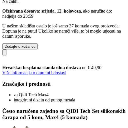
Na zalihi
Očekivana dostava: srijeda, 12. kolovoza
, ako naručite do:
nedjelja do 23:59
.
U našem skladištu ostalo je još samo 37 komada ovog proizvoda.
Dopuna je na putu! Ukoliko se naruči više, to bi moglo utjecati na
datum isporuke.
Dodajte u košaricu
Hrvatska: besplatna standardna dostava
od € 49,90
Više informacija o otpremi i dostavi
Značajke i prednosti
za Qidi Tech Max4
integrirani dizajn od punog metala
Često naručeno zajedno sa QIDI Tech Set silikonskih
čarapa od 5 kom, Max4 (5 komada)