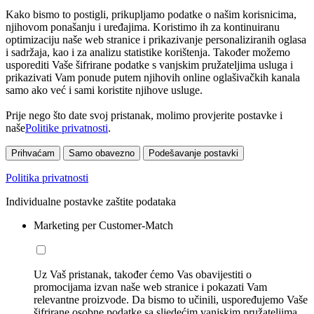
Kako bismo to postigli, prikupljamo podatke o našim korisnicima,
njihovom ponašanju i uređajima. Koristimo ih za kontinuiranu
optimizaciju naše web stranice i prikazivanje personaliziranih oglasa
i sadržaja, kao i za analizu statistike korištenja. Također možemo
usporediti Vaše šifrirane podatke s vanjskim pružateljima usluga i
prikazivati Vam ponude putem njihovih online oglašivačkih kanala
samo ako već i sami koristite njihove usluge.
Prije nego što date svoj pristanak, molimo provjerite postavke i
naše
Politike privatnosti
.
Prihvaćam
Samo obavezno
Podešavanje postavki
Politika privatnosti
Individualne postavke zaštite podataka
Marketing per Customer-Match
Uz Vaš pristanak, također ćemo Vas obavijestiti o
promocijama izvan naše web stranice i pokazati Vam
relevantne proizvode. Da bismo to učinili, uspoređujemo Vaše
šifrirane osobne podatke sa sljedećim vanjskim pružateljima