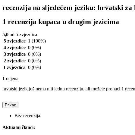
recenzija na sljedećem jeziku: hrvatski 
1 recenzija kupaca u drugim jezicima
5,0
od 5 zvjezdica
5 zvjezdice
1
(100%)
4 zvjezdice
0
(0%)
3 zvjezdice
0
(0%)
2 zvjezdice
0
(0%)
1 zvjezdica
0
(0%)
1
ocjena
hrvatski jezik još nema niti jednu recenziju, ali možete pronaći 1 rece
Prikaz
Bez recenzija.
Aktualni članci: