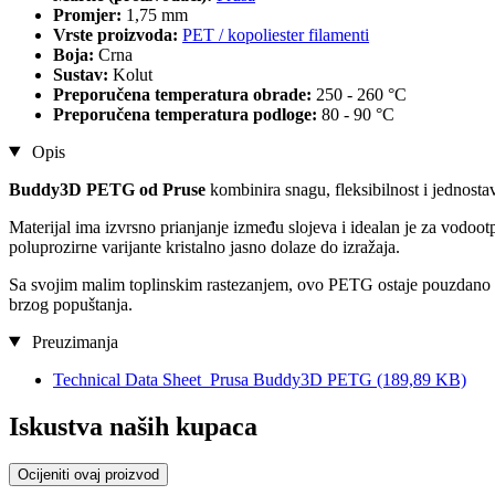
Promjer:
1,75 mm
Vrste proizvoda:
PET / kopoliester filamenti
Boja:
Crna
Sustav:
Kolut
Preporučena temperatura obrade:
250 - 260 °C
Preporučena temperatura podloge:
80 - 90 °C
Opis
Buddy3D PETG od Pruse
kombinira snagu, fleksibilnost i jednosta
Materijal ima izvrsno prianjanje između slojeva i idealan je za vodo
poluprozirne varijante kristalno jasno dolaze do izražaja.
Sa svojim malim toplinskim rastezanjem, ovo PETG ostaje pouzdano na 
brzog popuštanja.
Preuzimanja
Technical Data Sheet_Prusa Buddy3D PETG
(189,89 KB)
Iskustva naših kupaca
Ocijeniti ovaj proizvod