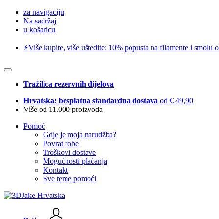
za navigaciju
Na sadržaj
u košaricu
⚡️Više kupite, više uštedite: 10% popusta na filamente i smolu 
Tražilica rezervnih dijelova
Hrvatska: besplatna standardna dostava
od € 49,90
Više od 11.000 proizvoda
Pomoć
Gdje je moja narudžba?
Povrat robe
Troškovi dostave
Mogućnosti plaćanja
Kontakt
Sve teme pomoći