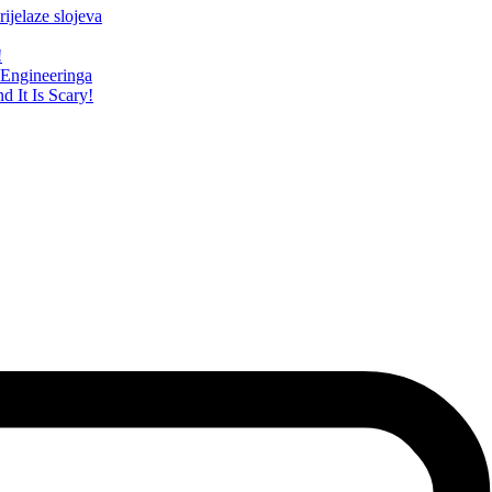
ijelaze slojeva
!
Engineeringa
 It Is Scary!