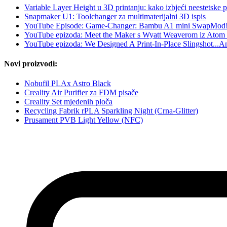
Variable Layer Height u 3D printanju: kako izbjeći neestetske pr
Snapmaker U1: Toolchanger za multimaterijalni 3D ispis
YouTube Episode: Game-Changer: Bambu A1 mini SwapMod
YouTube epizoda: Meet the Maker s Wyatt Weaverom iz Atom 
YouTube epizoda: We Designed A Print-In-Place Slingshot...And
Novi proizvodi:
Nobufil PLAx Astro Black
Creality Air Purifier za FDM pisače
Creality Set mjedenih ploča
Recycling Fabrik rPLA Sparkling Night (Crna-Glitter)
Prusament PVB Light Yellow (NFC)