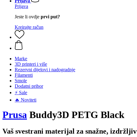
Prijava
Prijava
Jeste li ovdje
prvi put?
Kreirajte račun
Marke
3D printeri i više
Rezervni dijelovi i nadogradnje
Filamenti
Smole
Dodatni pribor
⚡ Sale
🔥 Noviteti
Prusa
Buddy3D PETG Black
Vaš svestrani materijal za snažne, izdržljiv