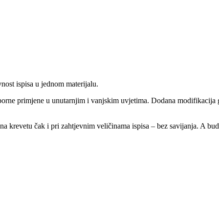
vnost ispisa u jednom materijalu.
otporne primjene u unutarnjim i vanjskim uvjetima. Dodana modifikacija
krevetu čak i pri zahtjevnim veličinama ispisa – bez savijanja. A bud