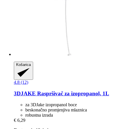
Košarica
4.8 (12)
3DJAKE
Raspršivač za izopropanol, 1L
za 3DJake izopropanol boce
beskonačno promjenjiva mlaznica
robustna izrada
€ 6,29