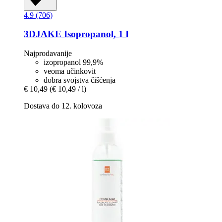
4.9 (706)
3DJAKE
Isopropanol, 1 l
Najprodavanije
izopropanol 99,9%
veoma učinkovit
dobra svojstva čišćenja
€ 10,49
(€ 10,49 / l)
Dostava do 12. kolovoza