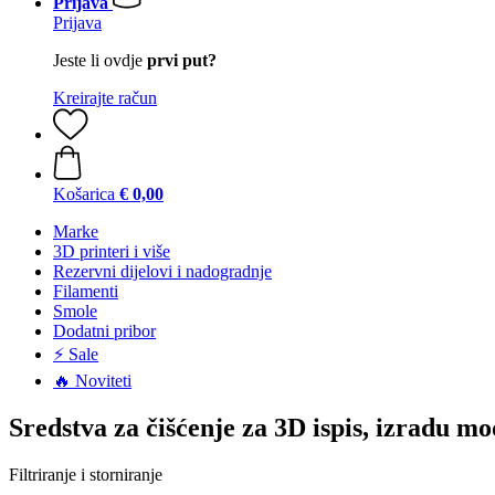
Prijava
Prijava
Jeste li ovdje
prvi put?
Kreirajte račun
Košarica
€ 0,00
Marke
3D printeri i više
Rezervni dijelovi i nadogradnje
Filamenti
Smole
Dodatni pribor
⚡ Sale
🔥 Noviteti
Sredstva za čišćenje za 3D ispis, izradu m
Filtriranje i storniranje