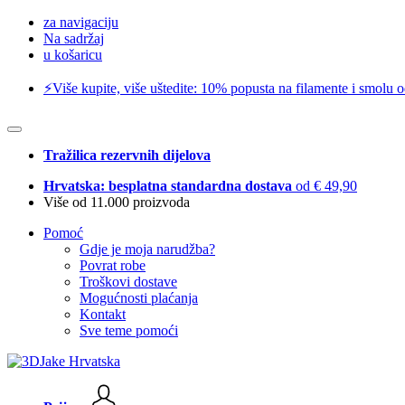
za navigaciju
Na sadržaj
u košaricu
⚡️Više kupite, više uštedite: 10% popusta na filamente i smolu 
Tražilica rezervnih dijelova
Hrvatska: besplatna standardna dostava
od € 49,90
Više od 11.000 proizvoda
Pomoć
Gdje je moja narudžba?
Povrat robe
Troškovi dostave
Mogućnosti plaćanja
Kontakt
Sve teme pomoći