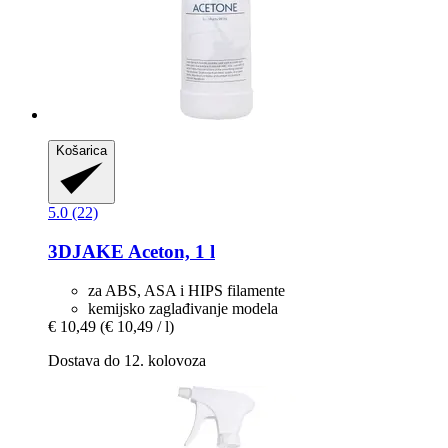
Košarica
5.0 (22)
3DJAKE
Aceton, 1 l
za ABS, ASA i HIPS filamente
kemijsko zaglađivanje modela
€ 10,49
(€ 10,49 / l)
Dostava do 12. kolovoza