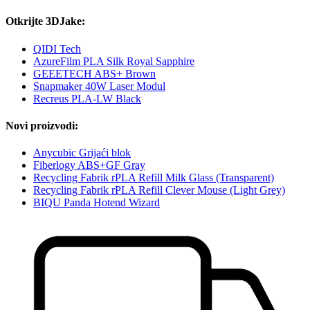
Otkrijte 3DJake:
QIDI Tech
AzureFilm PLA Silk Royal Sapphire
GEEETECH ABS+ Brown
Snapmaker 40W Laser Modul
Recreus PLA-LW Black
Novi proizvodi:
Anycubic Grijaći blok
Fiberlogy ABS+GF Gray
Recycling Fabrik rPLA Refill Milk Glass (Transparent)
Recycling Fabrik rPLA Refill Clever Mouse (Light Grey)
BIQU Panda Hotend Wizard