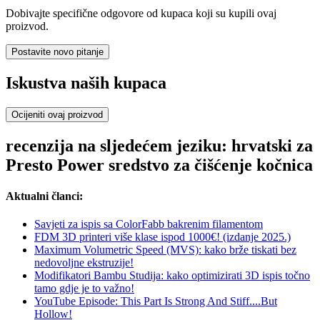
Dobivajte specifične odgovore od kupaca koji su kupili ovaj
proizvod.
Postavite novo pitanje
Iskustva naših kupaca
Ocijeniti ovaj proizvod
recenzija na sljedećem jeziku: hrvatski za
Presto Power sredstvo za čišćenje kočnica
Aktualni članci:
Savjeti za ispis sa ColorFabb bakrenim filamentom
FDM 3D printeri više klase ispod 1000€! (izdanje 2025.)
Maximum Volumetric Speed (MVS): kako brže tiskati bez
nedovoljne ekstruzije!
Modifikatori Bambu Studija: kako optimizirati 3D ispis točno
tamo gdje je to važno!
YouTube Episode: This Part Is Strong And Stiff....But
Hollow!