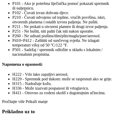
P101 - Ako je potrebna liječnička pomoć pokazati spremnik
ili naljepnicu.
P102 - Čuvati izvan dohvata djece.
P210 - Čuvati odvojeno od topline, vrućih površina, iskri,
otvorenih plamena i ostalih izvora paljenja. Ne pušiti.
P211 - Ne prskati u otvoreni plamen ili drugi izvor paljenja.
P251 - Ne bušiti, niti paliti čak niti nakon uporabe.
P260 - Ne udisati prašinu/dim/plin/maglu/pare/aerosol.
P410+P412 - Zaštititi od sunčevog svjetla. Ne izlagati
temperaturi višoj od 50 °C/122 °F.
P501 - Sadržaj / spremnik odložite u skladu s lokalnim /
nacionalnim propisima.
Napomena o opasnosti:
H222 - Vrlo lako zapaljivi aerosol.
H229 - Spremnik pod tlakom: može se rasprsnuti ako se grije.
H315 - Nadražuje kožu.
H336 - Može izazvati pospanost ili vrtoglavicu.
H411 - Otrovno za vodeni okoliš s dugotrajnim učincima.
Pročitajte više
Prikaži manje
Prikladno uz to