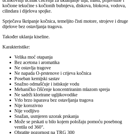
učinkovitiji učinak čišćenja za uklanjanje ulja, masti, prljavštine i
kočione tekućine s kočionih bubnjeva, diskova, blokova, vodova,
cilindara i dijelova spojke.
Sprječava škripanje kočnica, temeljito čisti motore, strojeve i druge
dijelove bez ostavljanja tragova.
Također uklanja kiseline.
Karakteristike:
Velika moć otapanja
Bez acetona i aromatika
Ne ostavlja tragove
Ne napada O-prstenove i crijeva kočnica
Poseban kemijski sastav
Snažno odmašćuje i istiskuje vodu
Mehaničko čišćenje koncentriranim mlazom spreja
Ne sadrži klorirane ugljikovodike
Vrlo brzo isparava bez ostavljanja tragova
Nije korozivno
Nije vodljivo
Snažan, usmjeren uzorak prskanja
Može se prskati u bilo kojem položaju pomoću posebnog
ventila od 360°.
Obratite pozornost na TRG 300