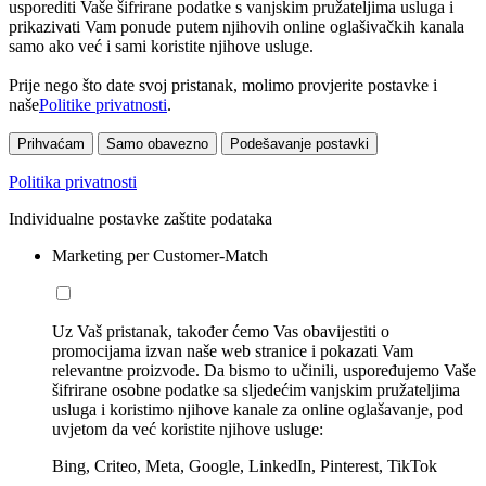
usporediti Vaše šifrirane podatke s vanjskim pružateljima usluga i
prikazivati Vam ponude putem njihovih online oglašivačkih kanala
samo ako već i sami koristite njihove usluge.
Prije nego što date svoj pristanak, molimo provjerite postavke i
naše
Politike privatnosti
.
Prihvaćam
Samo obavezno
Podešavanje postavki
Politika privatnosti
Individualne postavke zaštite podataka
Marketing per Customer-Match
Uz Vaš pristanak, također ćemo Vas obavijestiti o
promocijama izvan naše web stranice i pokazati Vam
relevantne proizvode. Da bismo to učinili, uspoređujemo Vaše
šifrirane osobne podatke sa sljedećim vanjskim pružateljima
usluga i koristimo njihove kanale za online oglašavanje, pod
uvjetom da već koristite njihove usluge:
Bing, Criteo, Meta, Google, LinkedIn, Pinterest, TikTok