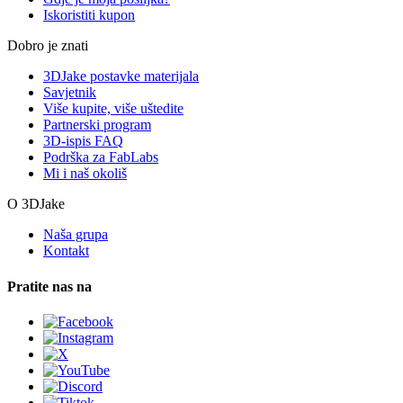
Iskoristiti kupon
Dobro je znati
3DJake postavke materijala
Savjetnik
Više kupite, više uštedite
Partnerski program
3D-ispis FAQ
Podrška za FabLabs
Mi i naš okoliš
O 3DJake
Naša grupa
Kontakt
Pratite nas na