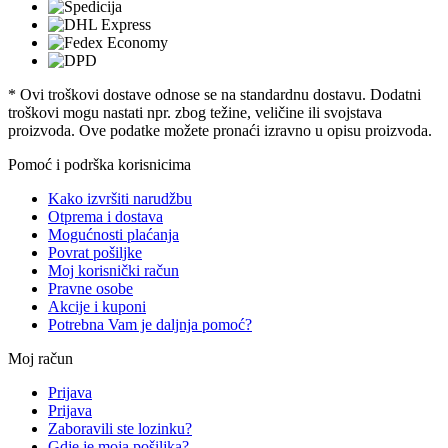
* Ovi troškovi dostave odnose se na standardnu ​​dostavu. Dodatni
troškovi mogu nastati npr. zbog težine, veličine ili svojstava
proizvoda. Ove podatke možete pronaći izravno u opisu proizvoda.
Pomoć i podrška korisnicima
Kako izvršiti narudžbu
Otprema i dostava
Mogućnosti plaćanja
Povrat pošiljke
Moj korisnički račun
Pravne osobe
Akcije i kuponi
Potrebna Vam je daljnja pomoć?
Moj račun
Prijava
Prijava
Zaboravili ste lozinku?
Gdje je moja pošiljka?