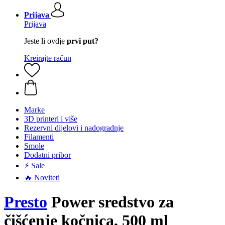
Prijava
Prijava
Jeste li ovdje
prvi put?
Kreirajte račun
Marke
3D printeri i više
Rezervni dijelovi i nadogradnje
Filamenti
Smole
Dodatni pribor
⚡ Sale
🔥 Noviteti
Presto
Power sredstvo za
čišćenje kočnica, 500 ml