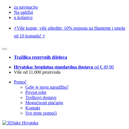
za navigaciju
Na sadržaj
u košaricu
⚡️Više kupite, više uštedite: 10% popusta na filamente i smolu
od 10 komada! ⚡️
Tražilica rezervnih dijelova
Hrvatska: besplatna standardna dostava
od € 49,90
Više od 11.000 proizvoda
Pomoć
Gdje je moja narudžba?
Povrat robe
Troškovi dostave
Mogućnosti plaćanja
Kontakt
Sve teme pomoći