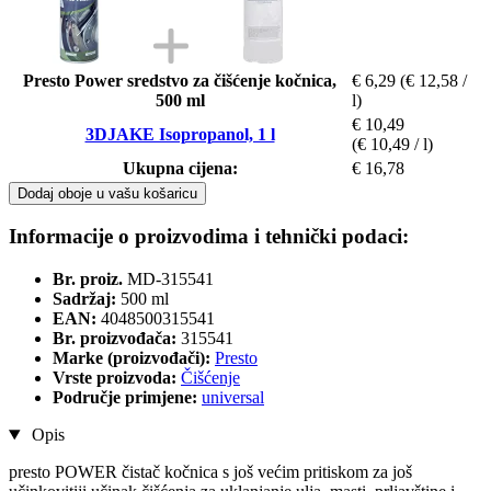
Presto Power sredstvo za čišćenje kočnica,
€ 6,29
(€ 12,58 /
500 ml
l)
€ 10,49
3DJAKE Isopropanol, 1 l
(€ 10,49 / l)
Ukupna cijena:
€ 16,78
Dodaj oboje u vašu košaricu
Informacije o proizvodima i tehnički podaci:
Br. proiz.
MD-315541
Sadržaj:
500 ml
EAN:
4048500315541
Br. proizvođača:
315541
Marke (proizvođači):
Presto
Vrste proizvoda:
Čišćenje
Područje primjene:
universal
Opis
presto POWER čistač kočnica s još većim pritiskom za još