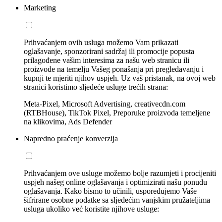
Marketing
Prihvaćanjem ovih usluga možemo Vam prikazati
oglašavanje, sponzorirani sadržaj ili promocije popusta
prilagođene vašim interesima za našu web stranicu ili
proizvode na temelju Vašeg ponašanja pri pregledavanju i
kupnji te mjeriti njihov uspjeh. Uz vaš pristanak, na ovoj web
stranici koristimo sljedeće usluge trećih strana:
Meta-Pixel, Microsoft Advertising, creativecdn.com
(RTBHouse), TikTok Pixel, Preporuke proizvoda temeljene
na klikovima, Ads Defender
Napredno praćenje konverzija
Prihvaćanjem ove usluge možemo bolje razumjeti i procijeniti
uspjeh našeg online oglašavanja i optimizirati našu ponudu
oglašavanja. Kako bismo to učinili, uspoređujemo Vaše
šifrirane osobne podatke sa sljedećim vanjskim pružateljima
usluga ukoliko već koristite njihove usluge: