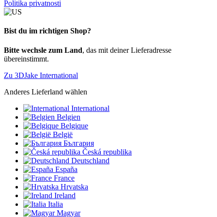
Politika privatnosti
Bist du im richtigen Shop?
Bitte wechsle zum Land
, das mit deiner Lieferadresse
übereinstimmt.
Zu 3DJake International
Anderes Lieferland wählen
International
Belgien
Belgique
België
България
Česká republika
Deutschland
España
France
Hrvatska
Ireland
Italia
Magyar