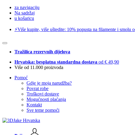
za navigaciju
Na sadržaj
u košaricu
⚡️Više kupite, više uštedite: 10% popusta na filamente i smolu 
Tražilica rezervnih dijelova
Hrvatska: besplatna standardna dostava
od € 49,90
Više od 11.000 proizvoda
Pomoć
Gdje je moja narudžba?
Povrat robe
Troškovi dostave
Mogućnosti plaćanja
Kontakt
Sve teme pomoći