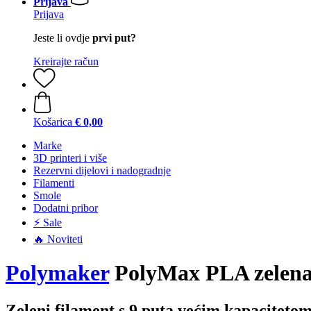
Prijava
Prijava
Jeste li ovdje
prvi put?
Kreirajte račun
Košarica
€ 0,00
Marke
3D printeri i više
Rezervni dijelovi i nadogradnje
Filamenti
Smole
Dodatni pribor
⚡ Sale
🔥 Noviteti
Polymaker
PolyMax PLA zelena,
Zeleni filament s 9 puta većim kapacitet