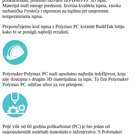
polikarbonata, posebno razvijen za FDM/FFF 3D ispis.
Materijal nudi mnoge prednosti. Izvrsna kvaliteta ispisa, visoka
mehanička čvrstoća i otpornost na toplinu pri umjerenim
temperaturama ispisa.
Preporučujemo kod ispisa s Polymax PC koristiti BuildTak foliju
kako bi se postigli najbolji rezultati.
Polymaker Polymax PC nudi apsolutno najbolju izdržljivost, koja
nije dostupna s drugim 3D materijalima za ispis. To čini Polymaker
Polymax PC odličan izbor za sve primjene.
Prije više od 60 godina polikarbonat (PC) je bio jedan od
najpopularnijih umjetnih materijala u inženjerstvu. S Polymaker