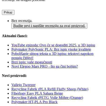
Prikaz
Bez recenzija.
Budite prvi i napišite recenziju za ovaj proizvod.
Aktualni članci:
YouTube epizoda: Ovo će se dogoditi 2025. u 3D ispisu
Polymaker PolySonic PLA: Brz ispis visoke kvalitete
Poboljšanje sitnog teksta u 3D ispisu: tekstovi napokon
postaju čitljivi!
Brzi ispis: vaše mogućnosti
Novi Elegoo Mars PRO - što ga čini boljim?
Novi proizvodi:
Vallejo Tweezer
Recycling Fabrik rPLA Refill Fluffy Sheep (White)
Fiberlogy Easy PLA Sahara Beige
Recycling Fabrik rPETG Volle Möhre (Orange)
Polymaker HT-PLA Pro Black