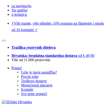
za navigaciju
Na sadržaj
u košaricu
⚡️Više kupite, više uštedite: 10% popusta na filamente i smolu
od 10 komada! ⚡️
Tražilica rezervnih dijelova
Hrvatska: besplatna standardna dostava
od € 49,90
Više od 11.000 proizvoda
Pomoć
Gdje je moja narudžba?
Povrat robe
Troškovi dostave
Mogućnosti plaćanja
Kontakt
Sve teme pomoći