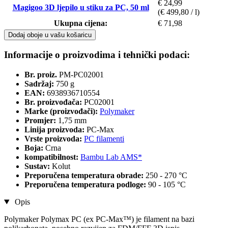
€ 24,99
Magigoo 3D ljepilo u stiku za PC, 50 ml
(€ 499,80 / l)
Ukupna cijena:
€ 71,98
Dodaj oboje u vašu košaricu
Informacije o proizvodima i tehnički podaci:
Br. proiz.
PM-PC02001
Sadržaj:
750 g
EAN:
6938936710554
Br. proizvođača:
PC02001
Marke (proizvođači):
Polymaker
Promjer:
1,75 mm
Linija proizvoda:
PC-Max
Vrste proizvoda:
PC filamenti
Boja:
Crna
kompatibilnost:
Bambu Lab AMS*
Sustav:
Kolut
Preporučena temperatura obrade:
250 - 270 °C
Preporučena temperatura podloge:
90 - 105 °C
Opis
Polymaker Polymax PC (ex PC-Max™) je filament na bazi