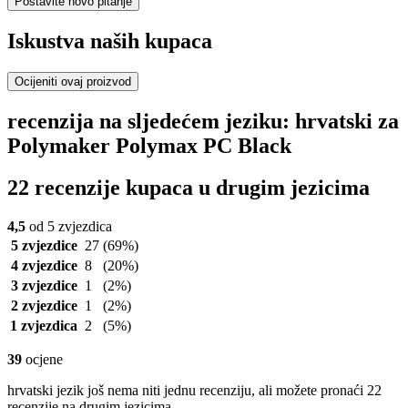
Postavite novo pitanje
Iskustva naših kupaca
Ocijeniti ovaj proizvod
recenzija na sljedećem jeziku: hrvatski za
Polymaker Polymax PC Black
22 recenzije kupaca u drugim jezicima
4,5
od 5 zvjezdica
5 zvjezdice
27
(69%)
4 zvjezdice
8
(20%)
3 zvjezdice
1
(2%)
2 zvjezdice
1
(2%)
1 zvjezdica
2
(5%)
39
ocjene
hrvatski jezik još nema niti jednu recenziju, ali možete pronaći 22
recenzije na drugim jezicima.