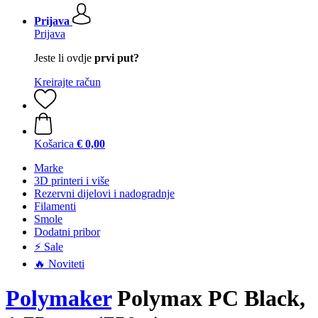
Prijava
Prijava
Jeste li ovdje
prvi put?
Kreirajte račun
Košarica
€ 0,00
Marke
3D printeri i više
Rezervni dijelovi i nadogradnje
Filamenti
Smole
Dodatni pribor
⚡ Sale
🔥 Noviteti
Polymaker
Polymax PC Black,