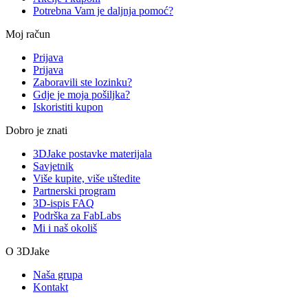
Potrebna Vam je daljnja pomoć?
Moj račun
Prijava
Prijava
Zaboravili ste lozinku?
Gdje je moja pošiljka?
Iskoristiti kupon
Dobro je znati
3DJake postavke materijala
Savjetnik
Više kupite, više uštedite
Partnerski program
3D-ispis FAQ
Podrška za FabLabs
Mi i naš okoliš
O 3DJake
Naša grupa
Kontakt