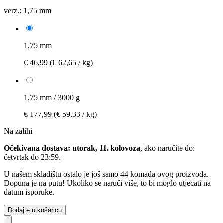
verz.:
1,75 mm
1,75 mm
€ 46,99
(€ 62,65 / kg)
1,75 mm / 3000 g
€ 177,99
(€ 59,33 / kg)
Na zalihi
Očekivana dostava: utorak, 11. kolovoza
, ako naručite do:
četvrtak do 23:59
.
U našem skladištu ostalo je još samo 44 komada ovog proizvoda.
Dopuna je na putu! Ukoliko se naruči više, to bi moglo utjecati na
datum isporuke.
Dodajte u košaricu