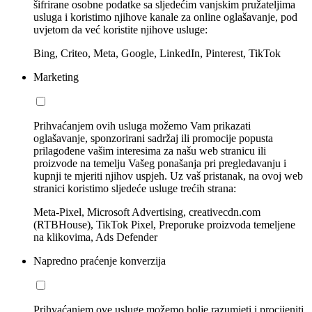
šifrirane osobne podatke sa sljedećim vanjskim pružateljima
usluga i koristimo njihove kanale za online oglašavanje, pod
uvjetom da već koristite njihove usluge:
Bing, Criteo, Meta, Google, LinkedIn, Pinterest, TikTok
Marketing
Prihvaćanjem ovih usluga možemo Vam prikazati
oglašavanje, sponzorirani sadržaj ili promocije popusta
prilagođene vašim interesima za našu web stranicu ili
proizvode na temelju Vašeg ponašanja pri pregledavanju i
kupnji te mjeriti njihov uspjeh. Uz vaš pristanak, na ovoj web
stranici koristimo sljedeće usluge trećih strana:
Meta-Pixel, Microsoft Advertising, creativecdn.com
(RTBHouse), TikTok Pixel, Preporuke proizvoda temeljene
na klikovima, Ads Defender
Napredno praćenje konverzija
Prihvaćanjem ove usluge možemo bolje razumjeti i procijeniti