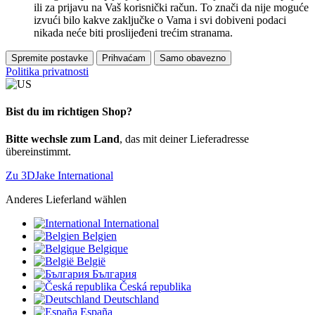
ili za prijavu na Vaš korisnički račun. To znači da nije moguće
izvući bilo kakve zaključke o Vama i svi dobiveni podaci
nikada neće biti proslijeđeni trećim stranama.
Spremite postavke
Prihvaćam
Samo obavezno
Politika privatnosti
Bist du im richtigen Shop?
Bitte wechsle zum Land
, das mit deiner Lieferadresse
übereinstimmt.
Zu 3DJake International
Anderes Lieferland wählen
International
Belgien
Belgique
België
България
Česká republika
Deutschland
España