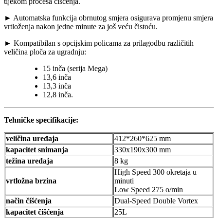
tijekom procesa čišćenja.
► Automatska funkcija obrnutog smjera osigurava promjenu smjera
vrtloženja nakon jedne minute za još veću čistoću.
► Kompatibilan s opcijskim policama za prilagodbu različitih
veličina ploča za ugradnju:
15 inča (serija Mega)
13,6 inča
13,3 inča
12,8 inča.
Tehničke specifikacije:
veličina uređaja
412*260*625 mm
kapacitet snimanja
330x190x300 mm
težina uređaja
8 kg
High Speed 300 okretaja u
vrtložna brzina
minuti
Low Speed 275 o/min
način čišćenja
Dual-Speed Double Vortex
kapacitet čišćenja
25L