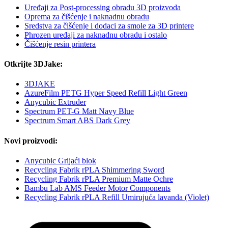
Uređaji za Post-processing obradu 3D proizvoda
Oprema za čišćenje i naknadnu obradu
Sredstva za čišćenje i dodaci za smole za 3D printere
Phrozen uređaji za naknadnu obradu i ostalo
Čišćenje resin printera
Otkrijte 3DJake:
3DJAKE
AzureFilm PETG Hyper Speed Refill Light Green
Anycubic Extruder
Spectrum PET-G Matt Navy Blue
Spectrum Smart ABS Dark Grey
Novi proizvodi:
Anycubic Grijaći blok
Recycling Fabrik rPLA Shimmering Sword
Recycling Fabrik rPLA Premium Matte Ochre
Bambu Lab AMS Feeder Motor Components
Recycling Fabrik rPLA Refill Umirujuća lavanda (Violet)