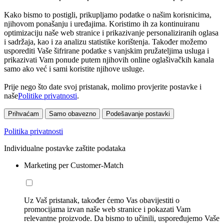
Kako bismo to postigli, prikupljamo podatke o našim korisnicima,
njihovom ponašanju i uređajima. Koristimo ih za kontinuiranu
optimizaciju naše web stranice i prikazivanje personaliziranih oglasa
i sadržaja, kao i za analizu statistike korištenja. Također možemo
usporediti Vaše šifrirane podatke s vanjskim pružateljima usluga i
prikazivati Vam ponude putem njihovih online oglašivačkih kanala
samo ako već i sami koristite njihove usluge.
Prije nego što date svoj pristanak, molimo provjerite postavke i
naše
Politike privatnosti
.
Prihvaćam
Samo obavezno
Podešavanje postavki
Politika privatnosti
Individualne postavke zaštite podataka
Marketing per Customer-Match
Uz Vaš pristanak, također ćemo Vas obavijestiti o
promocijama izvan naše web stranice i pokazati Vam
relevantne proizvode. Da bismo to učinili, uspoređujemo Vaše