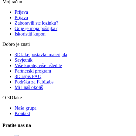
Moj račun
Prijava
Prijava
Zaboravili ste lozinku?
Gdje je moja pošiljka?
Iskoristiti kupon
Dobro je znati
3DJake postavke materijala
Savjetnik
Više kupite, više uštedite
Partnerski program
3D-ispis FAQ
Podrška za FabLabs
Mi i naš okoliš
O 3DJake
Naša grupa
Kontakt
Pratite nas na