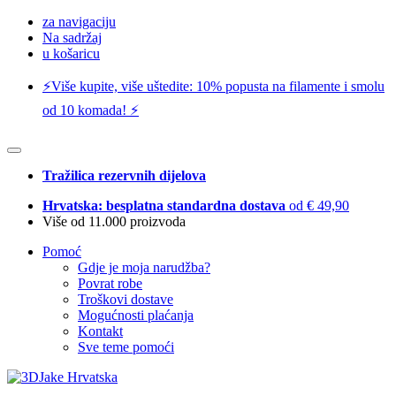
za navigaciju
Na sadržaj
u košaricu
⚡️Više kupite, više uštedite: 10% popusta na filamente i smolu
od 10 komada! ⚡️
Tražilica rezervnih dijelova
Hrvatska: besplatna standardna dostava
od € 49,90
Više od 11.000 proizvoda
Pomoć
Gdje je moja narudžba?
Povrat robe
Troškovi dostave
Mogućnosti plaćanja
Kontakt
Sve teme pomoći