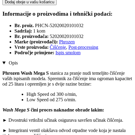
Dodaj oboje u vašu košaricu
Informacije o proizvodima i tehnički podaci:
Br. proiz.
PHCN-52020020101032
Sadržaj:
1 kom
Br. proizvođača:
52020020101032
Marke (proizvođači):
Phrozen
Vrste proizvoda:
Čišćenje
,
Post-processing
Područje primjene:
Ispis smolom
Opis
Phrozen Wash Mega S
stanica za pranje nudi temeljito čišćenje
vaših ispisanih modela. Spremnik za čišćenje ima ogroman kapacitet
od 25 litara i opremljen je s dvije razine brzine:
High Speed od 300 o/min,
Low Speed od 275 o/min.
Wash Mega S
čini proces naknadne obrade lakim:
► Dvostruki vrtložni učinak osigurava savršen učinak čišćenja.
► Integrirani ventil olakšava odvod otpadne vode koja je nastala