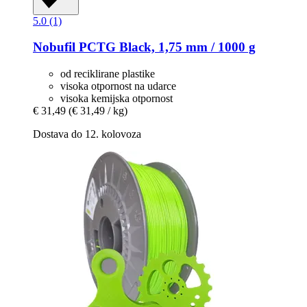
5.0 (1)
Nobufil
PCTG Black, 1,75 mm / 1000 g
od reciklirane plastike
visoka otpornost na udarce
visoka kemijska otpornost
€ 31,49
(€ 31,49 / kg)
Dostava do 12. kolovoza