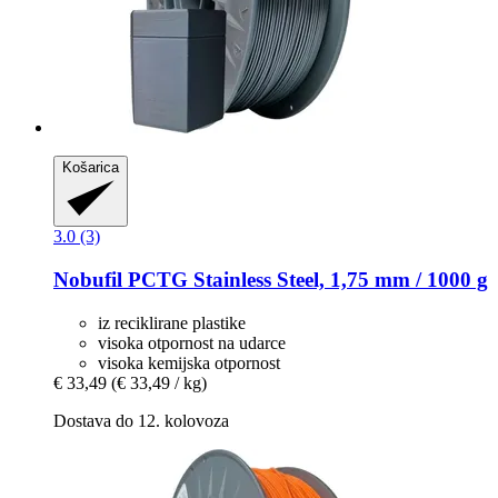
Košarica
3.0 (3)
Nobufil
PCTG Stainless Steel, 1,75 mm / 1000 g
iz reciklirane plastike
visoka otpornost na udarce
visoka kemijska otpornost
€ 33,49
(€ 33,49 / kg)
Dostava do 12. kolovoza