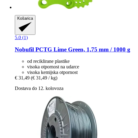
Košarica
5.0 (1)
Nobufil
PCTG Lime Green, 1,75 mm / 1000 g
od reciklirane plastike
visoka otpornost na udarce
visoka kemijska otpornost
€ 31,49
(€ 31,49 / kg)
Dostava do 12. kolovoza