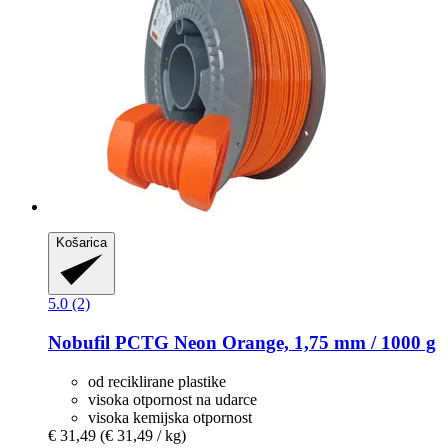
Košarica
5.0 (2)
Nobufil
PCTG Neon Orange, 1,75 mm / 1000 g
od reciklirane plastike
visoka otpornost na udarce
visoka kemijska otpornost
€ 31,49
(€ 31,49 / kg)