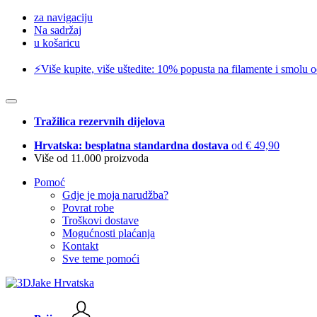
za navigaciju
Na sadržaj
u košaricu
⚡️Više kupite, više uštedite: 10% popusta na filamente i smolu 
Tražilica rezervnih dijelova
Hrvatska: besplatna standardna dostava
od € 49,90
Više od 11.000 proizvoda
Pomoć
Gdje je moja narudžba?
Povrat robe
Troškovi dostave
Mogućnosti plaćanja
Kontakt
Sve teme pomoći