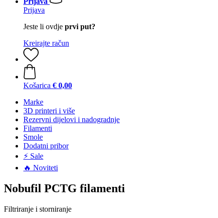
Prijava
Prijava
Jeste li ovdje
prvi put?
Kreirajte račun
Košarica
€ 0,00
Marke
3D printeri i više
Rezervni dijelovi i nadogradnje
Filamenti
Smole
Dodatni pribor
⚡ Sale
🔥 Noviteti
Nobufil PCTG filamenti
Filtriranje i storniranje