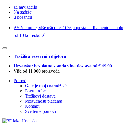
za navigaciju
Na sadržaj
u košaricu
⚡️Više kupite, više uštedite: 10% popusta na filamente i smolu
od 10 komada! ⚡️
Tražilica rezervnih dijelova
Hrvatska: besplatna standardna dostava
od € 49,90
Više od 11.000 proizvoda
Pomoć
Gdje je moja narudžba?
Povrat robe
Troškovi dostave
Mogućnosti plaćanja
Kontakt
Sve teme pomoći