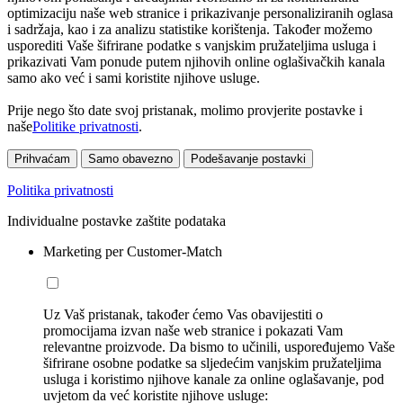
optimizaciju naše web stranice i prikazivanje personaliziranih oglasa
i sadržaja, kao i za analizu statistike korištenja. Također možemo
usporediti Vaše šifrirane podatke s vanjskim pružateljima usluga i
prikazivati Vam ponude putem njihovih online oglašivačkih kanala
samo ako već i sami koristite njihove usluge.
Prije nego što date svoj pristanak, molimo provjerite postavke i
naše
Politike privatnosti
.
Prihvaćam
Samo obavezno
Podešavanje postavki
Politika privatnosti
Individualne postavke zaštite podataka
Marketing per Customer-Match
Uz Vaš pristanak, također ćemo Vas obavijestiti o
promocijama izvan naše web stranice i pokazati Vam
relevantne proizvode. Da bismo to učinili, uspoređujemo Vaše
šifrirane osobne podatke sa sljedećim vanjskim pružateljima
usluga i koristimo njihove kanale za online oglašavanje, pod
uvjetom da već koristite njihove usluge: