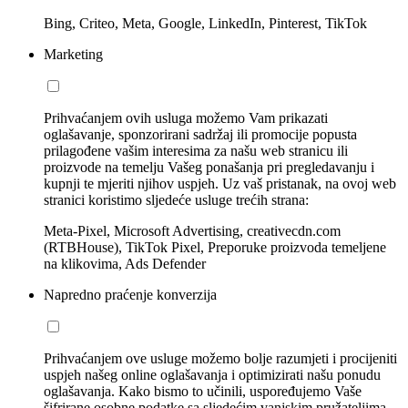
Bing, Criteo, Meta, Google, LinkedIn, Pinterest, TikTok
Marketing
Prihvaćanjem ovih usluga možemo Vam prikazati
oglašavanje, sponzorirani sadržaj ili promocije popusta
prilagođene vašim interesima za našu web stranicu ili
proizvode na temelju Vašeg ponašanja pri pregledavanju i
kupnji te mjeriti njihov uspjeh. Uz vaš pristanak, na ovoj web
stranici koristimo sljedeće usluge trećih strana:
Meta-Pixel, Microsoft Advertising, creativecdn.com
(RTBHouse), TikTok Pixel, Preporuke proizvoda temeljene
na klikovima, Ads Defender
Napredno praćenje konverzija
Prihvaćanjem ove usluge možemo bolje razumjeti i procijeniti
uspjeh našeg online oglašavanja i optimizirati našu ponudu
oglašavanja. Kako bismo to učinili, uspoređujemo Vaše
šifrirane osobne podatke sa sljedećim vanjskim pružateljima