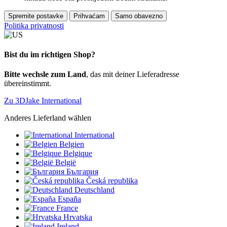
Spremite postavke
Prihvaćam
Samo obavezno
Politika privatnosti
Bist du im richtigen Shop?
Bitte wechsle zum Land
, das mit deiner Lieferadresse
übereinstimmt.
Zu 3DJake International
Anderes Lieferland wählen
International
Belgien
Belgique
België
България
Česká republika
Deutschland
España
France
Hrvatska
Ireland