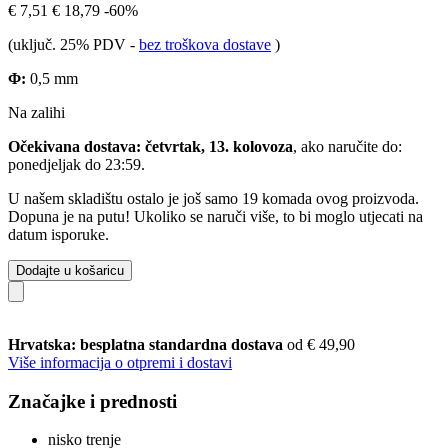
€ 7,51
€ 18,79
-60%
(uključ. 25% PDV
-
bez troškova dostave
)
Φ:
0,5 mm
Na zalihi
Očekivana dostava: četvrtak, 13. kolovoza
, ako naručite do:
ponedjeljak do 23:59
.
U našem skladištu ostalo je još samo 19 komada ovog proizvoda.
Dopuna je na putu! Ukoliko se naruči više, to bi moglo utjecati na
datum isporuke.
Dodajte u košaricu
Hrvatska: besplatna standardna dostava
od € 49,90
Više informacija o otpremi i dostavi
Značajke i prednosti
nisko trenje