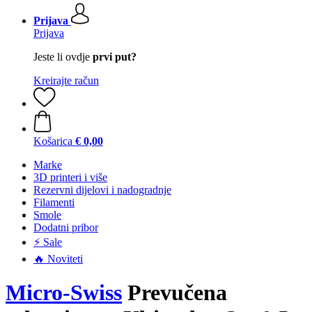
Prijava
Prijava
Jeste li ovdje
prvi put?
Kreirajte račun
Košarica
€ 0,00
Marke
3D printeri i više
Rezervni dijelovi i nadogradnje
Filamenti
Smole
Dodatni pribor
⚡ Sale
🔥 Noviteti
Micro-Swiss
Prevučena