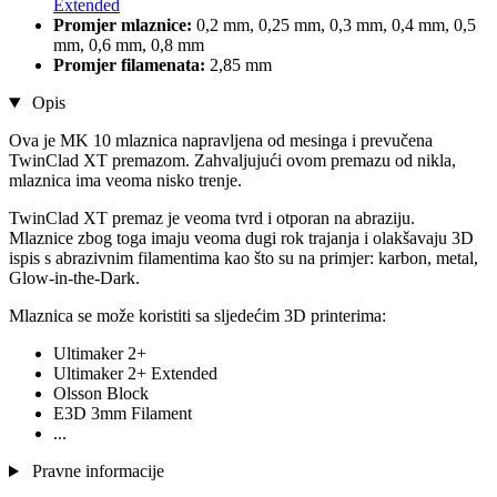
Extended
Promjer mlaznice:
0,2 mm, 0,25 mm, 0,3 mm, 0,4 mm, 0,5
mm, 0,6 mm, 0,8 mm
Promjer filamenata:
2,85 mm
Opis
Ova je MK 10 mlaznica napravljena od mesinga i prevučena
TwinClad XT premazom. Zahvaljujući ovom premazu od nikla,
mlaznica ima veoma nisko trenje.
TwinClad XT premaz je veoma tvrd i otporan na abraziju.
Mlaznice zbog toga imaju veoma dugi rok trajanja i olakšavaju 3D
ispis s abrazivnim filamentima kao što su na primjer: karbon, metal,
Glow-in-the-Dark.
Mlaznica se može koristiti sa sljedećim 3D printerima:
Ultimaker 2+
Ultimaker 2+ Extended
Olsson Block
E3D 3mm Filament
...
Pravne informacije