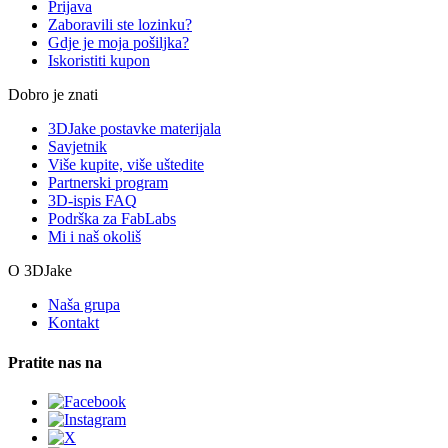
Prijava
Zaboravili ste lozinku?
Gdje je moja pošiljka?
Iskoristiti kupon
Dobro je znati
3DJake postavke materijala
Savjetnik
Više kupite, više uštedite
Partnerski program
3D-ispis FAQ
Podrška za FabLabs
Mi i naš okoliš
O 3DJake
Naša grupa
Kontakt
Pratite nas na