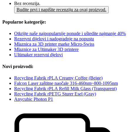
Bez recenzija.
Budite prvi i napišite recenziju za ovaj proizvod.
Popularne kategorije:
Otkrijte naše najpopularnije ponude i uštedite najmanje 40%
Rezervni dijelovi i nadogradnje na popustu
Mlaznica za 3D printer marke Micro-Swiss
Mlaznice za Ultimaker 3D printere
Ultimaker rezervni djelovi
Novi proizvodi:
Recycling Fabrik rPLA Creamy Coffee (Beige)
Falcon Laser zaštitne naočale 316-460nm~800-1095nm
Recycling Fabrik rPLA Refill Milk Glass (Transparent)
Recycling Fabrik rPETG Sturer Esel (Gray)
Anycubic Photon P1