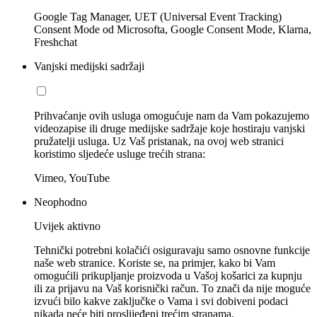
Google Tag Manager, UET (Universal Event Tracking)
Consent Mode od Microsofta, Google Consent Mode, Klarna,
Freshchat
Vanjski medijski sadržaji
Prihvaćanje ovih usluga omogućuje nam da Vam pokazujemo
videozapise ili druge medijske sadržaje koje hostiraju vanjski
pružatelji usluga. Uz Vaš pristanak, na ovoj web stranici
koristimo sljedeće usluge trećih strana:
Vimeo, YouTube
Neophodno
Uvijek aktivno
Tehnički potrebni kolačići osiguravaju samo osnovne funkcije
naše web stranice. Koriste se, na primjer, kako bi Vam
omogućili prikupljanje proizvoda u Vašoj košarici za kupnju
ili za prijavu na Vaš korisnički račun. To znači da nije moguće
izvući bilo kakve zaključke o Vama i svi dobiveni podaci
nikada neće biti proslijeđeni trećim stranama.