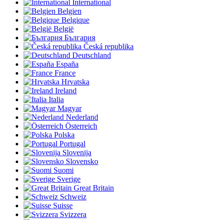
International
Belgien
Belgique
België
България
Česká republika
Deutschland
España
France
Hrvatska
Ireland
Italia
Magyar
Nederland
Österreich
Polska
Portugal
Slovenija
Slovensko
Suomi
Sverige
Great Britain
Schweiz
Suisse
Svizzera