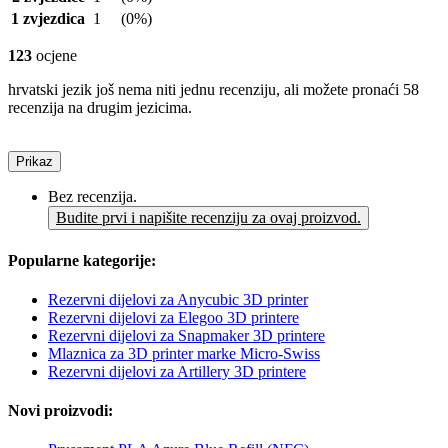
1 zvjezdica
1
(0%)
123
ocjene
hrvatski jezik još nema niti jednu recenziju, ali možete pronaći 58
recenzija na drugim jezicima.
Prikaz
Bez recenzija.
Budite prvi i napišite recenziju za ovaj proizvod.
Popularne kategorije:
Rezervni dijelovi za Anycubic 3D printer
Rezervni dijelovi za Elegoo 3D printere
Rezervni dijelovi za Snapmaker 3D printere
Mlaznica za 3D printer marke Micro-Swiss
Rezervni dijelovi za Artillery 3D printere
Novi proizvodi: