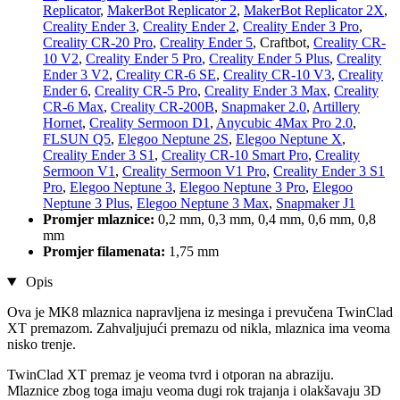
Replicator
,
MakerBot Replicator 2
,
MakerBot Replicator 2X
,
Creality Ender 3
,
Creality Ender 2
,
Creality Ender 3 Pro
,
Creality CR-20 Pro
,
Creality Ender 5
, Craftbot,
Creality CR-
10 V2
,
Creality Ender 5 Pro
,
Creality Ender 5 Plus
,
Creality
Ender 3 V2
,
Creality CR-6 SE
,
Creality CR-10 V3
,
Creality
Ender 6
,
Creality CR-5 Pro
,
Creality Ender 3 Max
,
Creality
CR-6 Max
,
Creality CR-200B
,
Snapmaker 2.0
,
Artillery
Hornet
,
Creality Sermoon D1
,
Anycubic 4Max Pro 2.0
,
FLSUN Q5
,
Elegoo Neptune 2S
,
Elegoo Neptune X
,
Creality Ender 3 S1
,
Creality CR-10 Smart Pro
,
Creality
Sermoon V1
,
Creality Sermoon V1 Pro
,
Creality Ender 3 S1
Pro
,
Elegoo Neptune 3
,
Elegoo Neptune 3 Pro
,
Elegoo
Neptune 3 Plus
,
Elegoo Neptune 3 Max
,
Snapmaker J1
Promjer mlaznice:
0,2 mm, 0,3 mm, 0,4 mm, 0,6 mm, 0,8
mm
Promjer filamenata:
1,75 mm
Opis
Ova je MK8 mlaznica napravljena iz mesinga i prevučena TwinClad
XT premazom. Zahvaljujući premazu od nikla, mlaznica ima veoma
nisko trenje.
TwinClad XT premaz je veoma tvrd i otporan na abraziju.
Mlaznice zbog toga imaju veoma dugi rok trajanja i olakšavaju 3D