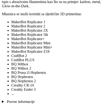
ispis s abrazivnim filamentima kao što su na primjer: karbon, metal,
Glow-in-the-Dark.
Mlaznica se može koristiti sa sljedećim 3D printerima:
MakerBot Replicator 1
MakerBot Replicator 2
MakerBot Replicator 2X
MakerBot Replicator 5th
MakerBot Replicator+
MakerBot Replicator Mini
MakerBot Replicator Mini+
MakerBot Replicator Z18
CraftBot 2
CraftBot PLUS
BQ Witbox
BQ Witbox 2
BQ Prusa i3 Hephestos
BQ Hephestos
BQ Hephestos 2
Creality CR-10
Creality Ender 3
...
Pravne informacije