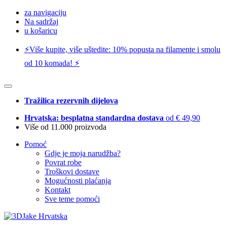
za navigaciju
Na sadržaj
u košaricu
⚡️Više kupite, više uštedite: 10% popusta na filamente i smolu
od 10 komada! ⚡️
Tražilica rezervnih dijelova
Hrvatska: besplatna standardna dostava
od € 49,90
Više od 11.000 proizvoda
Pomoć
Gdje je moja narudžba?
Povrat robe
Troškovi dostave
Mogućnosti plaćanja
Kontakt
Sve teme pomoći