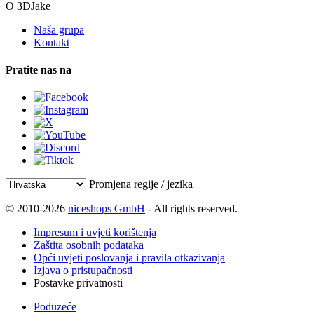
O 3DJake
Naša grupa
Kontakt
Pratite nas na
Promjena regije / jezika
© 2010-2026
niceshops GmbH
- All rights reserved.
Impresum i uvjeti korištenja
Zaštita osobnih podataka
Opći uvjeti poslovanja i pravila otkazivanja
Izjava o pristupačnosti
Postavke privatnosti
Poduzeće