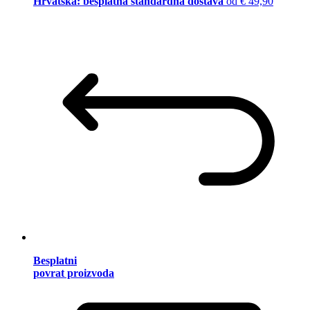
Hrvatska: besplatna standardna dostava
od € 49,90
Besplatni
povrat proizvoda