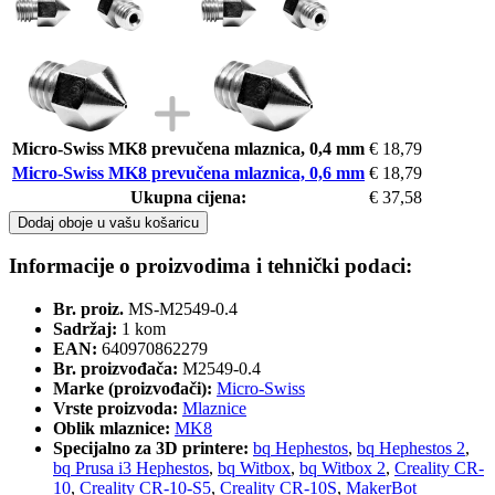
Micro-Swiss MK8 prevučena mlaznica, 0,4 mm
€ 18,79
Micro-Swiss MK8 prevučena mlaznica, 0,6 mm
€ 18,79
Ukupna cijena:
€ 37,58
Dodaj oboje u vašu košaricu
Informacije o proizvodima i tehnički podaci:
Br. proiz.
MS-M2549-0.4
Sadržaj:
1 kom
EAN:
640970862279
Br. proizvođača:
M2549-0.4
Marke (proizvođači):
Micro-Swiss
Vrste proizvoda:
Mlaznice
Oblik mlaznice:
MK8
Specijalno za 3D printere:
bq Hephestos
,
bq Hephestos 2
,
bq Prusa i3 Hephestos
,
bq Witbox
,
bq Witbox 2
,
Creality CR-
10
,
Creality CR-10-S5
,
Creality CR-10S
,
MakerBot