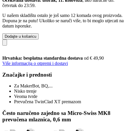
Očekivana dostava: utorak, 11. kolovoza
, ako naručite do:
četvrtak do 23:59
.
U našem skladištu ostalo je još samo 12 komada ovog proizvoda.
Dopuna je na putu! Ukoliko se naruči više, to bi moglo utjecati na
datum isporuke.
Dodajte u košaricu
Hrvatska: besplatna standardna dostava
od € 49,90
Više informacija o otpremi i dostavi
Značajke i prednosti
Za MakerBot, BQ,...
Nisko trenje
Veoma tvrde
Prevučena TwinClad XT premazom
Često naručeno zajedno sa Micro-Swiss MK8
prevučena mlaznica, 0,6 mm