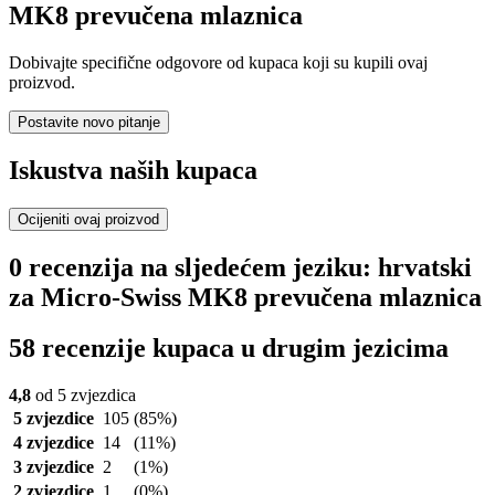
MK8 prevučena mlaznica
Dobivajte specifične odgovore od kupaca koji su kupili ovaj
proizvod.
Postavite novo pitanje
Iskustva naših kupaca
Ocijeniti ovaj proizvod
0 recenzija na sljedećem jeziku: hrvatski
za Micro-Swiss MK8 prevučena mlaznica
58 recenzije kupaca u drugim jezicima
4,8
od 5 zvjezdica
5 zvjezdice
105
(85%)
4 zvjezdice
14
(11%)
3 zvjezdice
2
(1%)
2 zvjezdice
1
(0%)