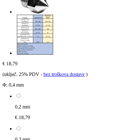
€ 18,79
(uključ. 25% PDV
-
bez troškova dostave
)
Φ:
0,4 mm
0,2 mm
€ 18,79
0,3 mm