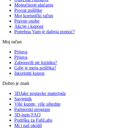
Mogućnosti plaćanja
Povrat pošiljke
Moj korisnički račun
Pravne osobe
Akcije i kuponi
Potrebna Vam je daljnja pomoć?
Moj račun
Prijava
Prijava
Zaboravili ste lozinku?
Gdje je moja pošiljka?
Iskoristiti kupon
Dobro je znati
3DJake postavke materijala
Savjetnik
Više kupite, više uštedite
Partnerski program
3D-ispis FAQ
Podrška za FabLabs
Mi i naš okoliš