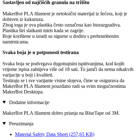
Sastavljen od najčišćih granula na tržištu
MakerBot PLA filament je netoksični materijal iz šećera, koji je
dobiven iz kukuruza.
Zbog toga je ova plastika često označena kao biorazgradiva.
Plastika širi slatkasti miris kada se zagrije.
Boje korištene u izradi su sigurne u dodiru s prehrambenim
namirnicama.
Svaka boja je u potpunosti testirana
Svaka boja se podvrgava dugotrajnim ispitivanjima, kod kojih
vrijeme ispisa zahtijeva više od 18 sati. To jamči da nema nikakvih
varijacije u boji i kvaliteti.
Testiraju se i sve varijante visine slojeva, čime se osigurava da
MakerBot PLA filament pouzdano radi sa svim mogućnostima
MakerBot Desktopa.
Dodatne informacije
MakerBot PLA filament dobro prianja na BlueTape od 3M.
Preuzimanja
Material Safety Data Sheet
(257,65 KB)