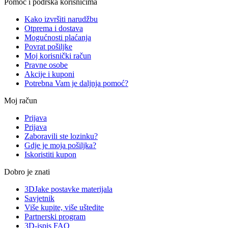
Pomoć i podrška korisnicima
Kako izvršiti narudžbu
Otprema i dostava
Mogućnosti plaćanja
Povrat pošiljke
Moj korisnički račun
Pravne osobe
Akcije i kuponi
Potrebna Vam je daljnja pomoć?
Moj račun
Prijava
Prijava
Zaboravili ste lozinku?
Gdje je moja pošiljka?
Iskoristiti kupon
Dobro je znati
3DJake postavke materijala
Savjetnik
Više kupite, više uštedite
Partnerski program
3D-ispis FAQ