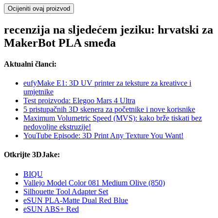
Ocijeniti ovaj proizvod
recenzija na sljedećem jeziku: hrvatski za
MakerBot PLA smeđa
Aktualni članci:
eufyMake E1: 3D UV printer za teksture za kreativce i
umjetnike
Test proizvoda: Elegoo Mars 4 Ultra
5 pristupačnih 3D skenera za početnike i nove korisnike
Maximum Volumetric Speed (MVS): kako brže tiskati bez
nedovoljne ekstruzije!
YouTube Episode: 3D Print Any Texture You Want!
Otkrijte 3DJake:
BIQU
Vallejo Model Color 081 Medium Olive (850)
Silhouette Tool Adapter Set
eSUN PLA-Matte Dual Red Blue
eSUN ABS+ Red