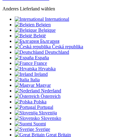
Anderes Lieferland wählen
International
Belgien
Belgique
België
България
Česká republika
Deutschland
España
France
Hrvatska
Ireland
Italia
Magyar
Nederland
Österreich
Polska
Portugal
Slovenija
Slovensko
Suomi
Sverige
Great Britain