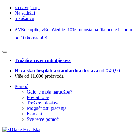
za navigaciju
Na sadržaj
u košaricu
⚡️Više kupite, više uštedite: 10% popusta na filamente i smolu
od 10 komada! ⚡️
Tražilica rezervnih dijelova
Hrvatska: besplatna standardna dostava
od € 49,90
Više od 11.000 proizvoda
Pomoć
Gdje je moja narudžba?
Povrat robe
Troškovi dostave
Mogućnosti plaćanja
Kontakt
Sve teme pomoći