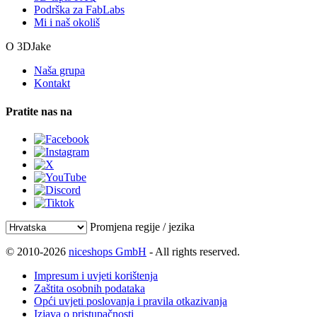
Podrška za FabLabs
Mi i naš okoliš
O 3DJake
Naša grupa
Kontakt
Pratite nas na
Promjena regije / jezika
© 2010-2026
niceshops GmbH
- All rights reserved.
Impresum i uvjeti korištenja
Zaštita osobnih podataka
Opći uvjeti poslovanja i pravila otkazivanja
Izjava o pristupačnosti