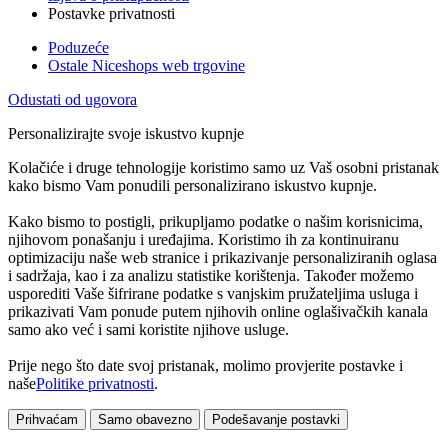
Postavke privatnosti
Poduzeće
Ostale Niceshops web trgovine
Odustati od ugovora
Personalizirajte svoje iskustvo kupnje
Kolačiće i druge tehnologije koristimo samo uz Vaš osobni pristanak
kako bismo Vam ponudili personalizirano iskustvo kupnje.
Kako bismo to postigli, prikupljamo podatke o našim korisnicima,
njihovom ponašanju i uređajima. Koristimo ih za kontinuiranu
optimizaciju naše web stranice i prikazivanje personaliziranih oglasa
i sadržaja, kao i za analizu statistike korištenja. Također možemo
usporediti Vaše šifrirane podatke s vanjskim pružateljima usluga i
prikazivati Vam ponude putem njihovih online oglašivačkih kanala
samo ako već i sami koristite njihove usluge.
Prije nego što date svoj pristanak, molimo provjerite postavke i
naše
Politike privatnosti
.
Prihvaćam
Samo obavezno
Podešavanje postavki