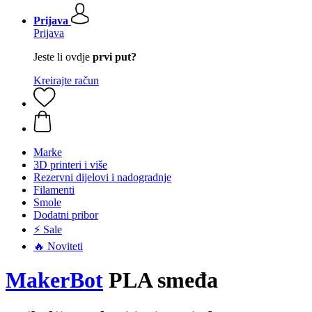
Prijava
Prijava
Jeste li ovdje
prvi put?
Kreirajte račun
Marke
3D printeri i više
Rezervni dijelovi i nadogradnje
Filamenti
Smole
Dodatni pribor
⚡ Sale
🔥 Noviteti
MakerBot
PLA smeđa