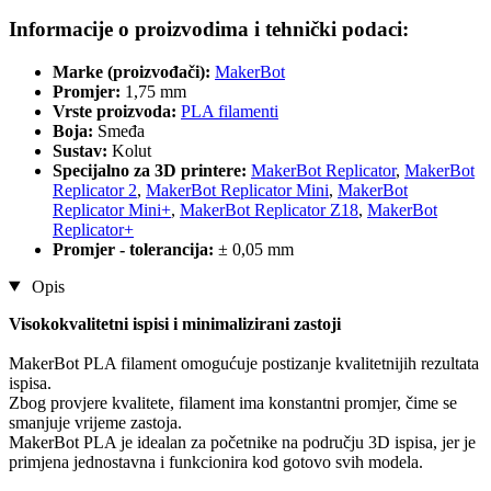
Informacije o proizvodima i tehnički podaci:
Marke (proizvođači):
MakerBot
Promjer:
1,75 mm
Vrste proizvoda:
PLA filamenti
Boja:
Smeđa
Sustav:
Kolut
Specijalno za 3D printere:
MakerBot Replicator
,
MakerBot
Replicator 2
,
MakerBot Replicator Mini
,
MakerBot
Replicator Mini+
,
MakerBot Replicator Z18
,
MakerBot
Replicator+
Promjer - tolerancija:
± 0,05 mm
Opis
Visokokvalitetni ispisi i minimalizirani zastoji
MakerBot PLA filament omogućuje postizanje kvalitetnijih rezultata
ispisa.
Zbog provjere kvalitete, filament ima konstantni promjer, čime se
smanjuje vrijeme zastoja.
MakerBot PLA je idealan za početnike na području 3D ispisa, jer je
primjena jednostavna i funkcionira kod gotovo svih modela.