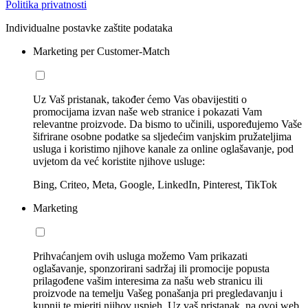
Politika privatnosti
Individualne postavke zaštite podataka
Marketing per Customer-Match
Uz Vaš pristanak, također ćemo Vas obavijestiti o
promocijama izvan naše web stranice i pokazati Vam
relevantne proizvode. Da bismo to učinili, uspoređujemo Vaše
šifrirane osobne podatke sa sljedećim vanjskim pružateljima
usluga i koristimo njihove kanale za online oglašavanje, pod
uvjetom da već koristite njihove usluge:
Bing, Criteo, Meta, Google, LinkedIn, Pinterest, TikTok
Marketing
Prihvaćanjem ovih usluga možemo Vam prikazati
oglašavanje, sponzorirani sadržaj ili promocije popusta
prilagođene vašim interesima za našu web stranicu ili
proizvode na temelju Vašeg ponašanja pri pregledavanju i
kupnji te mjeriti njihov uspjeh. Uz vaš pristanak, na ovoj web