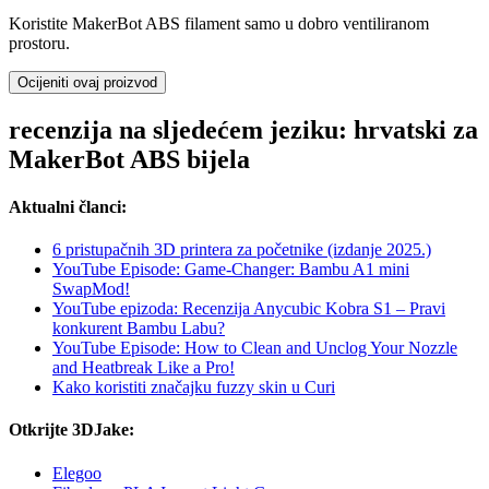
Koristite MakerBot ABS filament samo u dobro ventiliranom
prostoru.
Ocijeniti ovaj proizvod
recenzija na sljedećem jeziku: hrvatski za
MakerBot ABS bijela
Aktualni članci:
6 pristupačnih 3D printera za početnike (izdanje 2025.)
YouTube Episode: Game-Changer: Bambu A1 mini
SwapMod!
YouTube epizoda: Recenzija Anycubic Kobra S1 – Pravi
konkurent Bambu Labu?
YouTube Episode: How to Clean and Unclog Your Nozzle
and Heatbreak Like a Pro!
Kako koristiti značajku fuzzy skin u Curi
Otkrijte 3DJake:
Elegoo