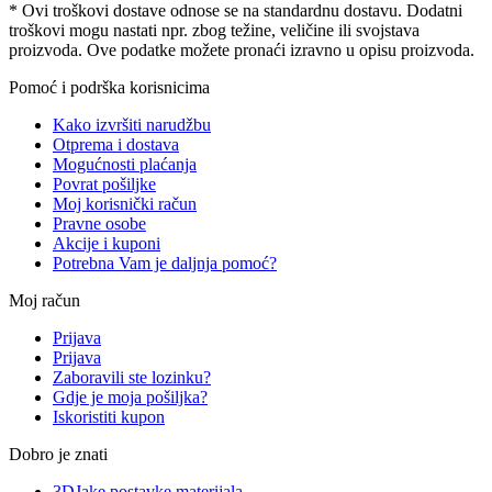
* Ovi troškovi dostave odnose se na standardnu ​​dostavu. Dodatni
troškovi mogu nastati npr. zbog težine, veličine ili svojstava
proizvoda. Ove podatke možete pronaći izravno u opisu proizvoda.
Pomoć i podrška korisnicima
Kako izvršiti narudžbu
Otprema i dostava
Mogućnosti plaćanja
Povrat pošiljke
Moj korisnički račun
Pravne osobe
Akcije i kuponi
Potrebna Vam je daljnja pomoć?
Moj račun
Prijava
Prijava
Zaboravili ste lozinku?
Gdje je moja pošiljka?
Iskoristiti kupon
Dobro je znati
3DJake postavke materijala