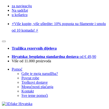
za navigaciju
Na sadržaj
u košaricu
⚡️Više kupite, više uštedite: 10% popusta na filamente i smolu
od 10 komada! ⚡️
Tražilica rezervnih dijelova
Hrvatska: besplatna standardna dostava
od € 49,90
Više od 11.000 proizvoda
Pomoć
Gdje je moja narudžba?
Povrat robe
Troškovi dostave
Mogućnosti plaćanja
Kontakt
Sve teme pomoći