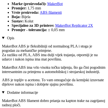
Marke (proizvođači):
MakerBot
Promjer:
1,75 mm
Vrste proizvoda:
ABS filamenti
Boja:
Bijela
Sustav:
Kolut
Specijalno za 3D printere:
MakerBot Replicator 2X
Promjer - tolerancija:
± 0,05 mm
Opis
MakerBot ABS je fleksibilniji od normalnog PLA i stoga je
pogodan za mehaničke primjene.
Za razliku od PLA, ABS ima dulji vijek trajanja, otporniji je na
udarce i nakon ispisa ima mat površinu.
MakerBot ABS ima vrlo visoku točku taljenja, što ga čini pogodnim
interesantnim za primjenu u automobilskoj i strojarskoj industriji.
ABS je topljiv u acetonu. To vam omogućuje da kemijski izravnate
dijelove nakon ispisa i dobijete sjajnu površinu.
Dodatne informacije
MakerBot ABS filament dobro prianja na kapton trake na zagrijanoj
radnoj ploči.