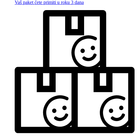
Vaš paket ćete primiti u roku 3 dana