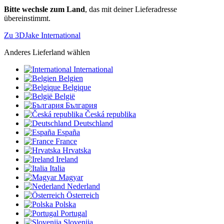
Bitte wechsle zum Land
, das mit deiner Lieferadresse
übereinstimmt.
Zu 3DJake International
Anderes Lieferland wählen
International
Belgien
Belgique
België
България
Česká republika
Deutschland
España
France
Hrvatska
Ireland
Italia
Magyar
Nederland
Österreich
Polska
Portugal
Slovenija