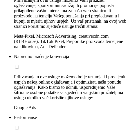
Prihvaćanjem ovih usluga možemo Vam prikazati
oglašavanje, sponzorirani sadržaj ili promocije popusta
prilagođene vašim interesima za našu web stranicu ili
proizvode na temelju Vašeg ponašanja pri pregledavanju i
kupnji te mjeriti njihov uspjeh. Uz vaš pristanak, na ovoj web
stranici koristimo sljedeće usluge trećih strana:
Meta-Pixel, Microsoft Advertising, creativecdn.com
(RTBHouse), TikTok Pixel, Preporuke proizvoda temeljene
na klikovima, Ads Defender
Napredno praćenje konverzija
Prihvaćanjem ove usluge možemo bolje razumjeti i procijeniti
uspjeh našeg online oglašavanja i optimizirati našu ponudu
oglašavanja. Kako bismo to učinili, uspoređujemo Vaše
šifrirane osobne podatke sa sljedećim vanjskim pružateljima
usluga ukoliko već koristite njihove usluge:
Google Ads
Performanse