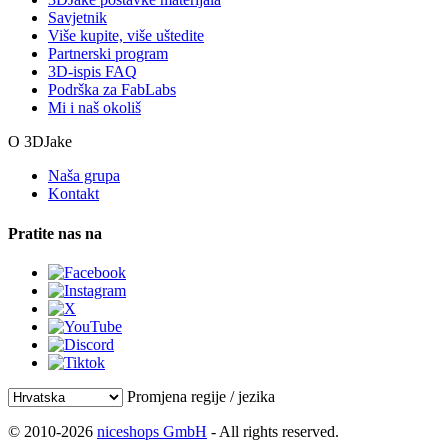
Savjetnik
Više kupite, više uštedite
Partnerski program
3D-ispis FAQ
Podrška za FabLabs
Mi i naš okoliš
O 3DJake
Naša grupa
Kontakt
Pratite nas na
Promjena regije / jezika
© 2010-2026
niceshops GmbH
- All rights reserved.