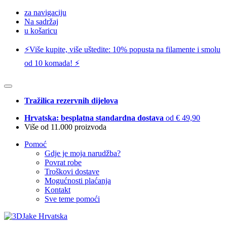
za navigaciju
Na sadržaj
u košaricu
⚡️Više kupite, više uštedite: 10% popusta na filamente i smolu
od 10 komada! ⚡️
Tražilica rezervnih dijelova
Hrvatska: besplatna standardna dostava
od € 49,90
Više od 11.000 proizvoda
Pomoć
Gdje je moja narudžba?
Povrat robe
Troškovi dostave
Mogućnosti plaćanja
Kontakt
Sve teme pomoći