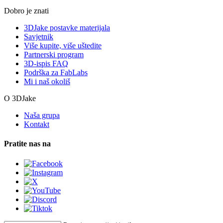
Dobro je znati
3DJake postavke materijala
Savjetnik
Više kupite, više uštedite
Partnerski program
3D-ispis FAQ
Podrška za FabLabs
Mi i naš okoliš
O 3DJake
Naša grupa
Kontakt
Pratite nas na