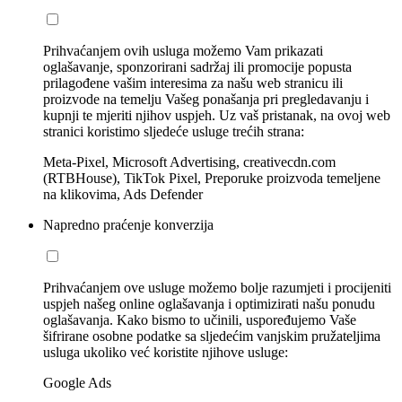
Prihvaćanjem ovih usluga možemo Vam prikazati
oglašavanje, sponzorirani sadržaj ili promocije popusta
prilagođene vašim interesima za našu web stranicu ili
proizvode na temelju Vašeg ponašanja pri pregledavanju i
kupnji te mjeriti njihov uspjeh. Uz vaš pristanak, na ovoj web
stranici koristimo sljedeće usluge trećih strana:
Meta-Pixel, Microsoft Advertising, creativecdn.com
(RTBHouse), TikTok Pixel, Preporuke proizvoda temeljene
na klikovima, Ads Defender
Napredno praćenje konverzija
Prihvaćanjem ove usluge možemo bolje razumjeti i procijeniti
uspjeh našeg online oglašavanja i optimizirati našu ponudu
oglašavanja. Kako bismo to učinili, uspoređujemo Vaše
šifrirane osobne podatke sa sljedećim vanjskim pružateljima
usluga ukoliko već koristite njihove usluge:
Google Ads