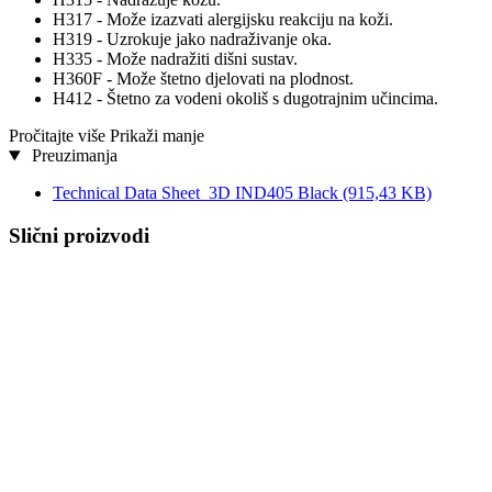
H317 - Može izazvati alergijsku reakciju na koži.
H319 - Uzrokuje jako nadraživanje oka.
H335 - Može nadražiti dišni sustav.
H360F - Može štetno djelovati na plodnost.
H412 - Štetno za vodeni okoliš s dugotrajnim učincima.
Pročitajte više
Prikaži manje
Preuzimanja
Technical Data Sheet_3D IND405 Black
(915,43 KB)
Slični proizvodi