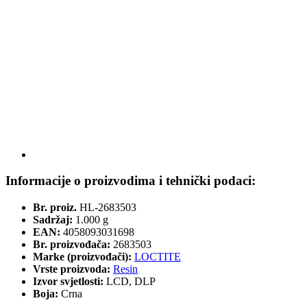
Informacije o proizvodima i tehnički podaci:
Br. proiz.
HL-2683503
Sadržaj:
1.000 g
EAN:
4058093031698
Br. proizvođača:
2683503
Marke (proizvođači):
LOCTITE
Vrste proizvoda:
Resin
Izvor svjetlosti:
LCD, DLP
Boja:
Crna