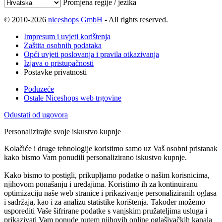
Promjena regije / jezika
© 2010-2026
niceshops GmbH
- All rights reserved.
Impresum i uvjeti korištenja
Zaštita osobnih podataka
Opći uvjeti poslovanja i pravila otkazivanja
Izjava o pristupačnosti
Postavke privatnosti
Poduzeće
Ostale Niceshops web trgovine
Odustati od ugovora
Personalizirajte svoje iskustvo kupnje
Kolačiće i druge tehnologije koristimo samo uz Vaš osobni pristanak
kako bismo Vam ponudili personalizirano iskustvo kupnje.
Kako bismo to postigli, prikupljamo podatke o našim korisnicima,
njihovom ponašanju i uređajima. Koristimo ih za kontinuiranu
optimizaciju naše web stranice i prikazivanje personaliziranih oglasa
i sadržaja, kao i za analizu statistike korištenja. Također možemo
usporediti Vaše šifrirane podatke s vanjskim pružateljima usluga i
prikazivati Vam ponude putem njihovih online oglašivačkih kanala