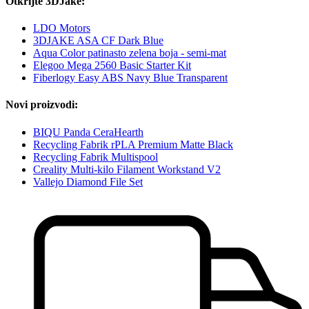
Otkrijte 3DJake:
LDO Motors
3DJAKE ASA CF Dark Blue
Aqua Color patinasto zelena boja - semi-mat
Elegoo Mega 2560 Basic Starter Kit
Fiberlogy Easy ABS Navy Blue Transparent
Novi proizvodi:
BIQU Panda CeraHearth
Recycling Fabrik rPLA Premium Matte Black
Recycling Fabrik Multispool
Creality Multi-kilo Filament Workstand V2
Vallejo Diamond File Set