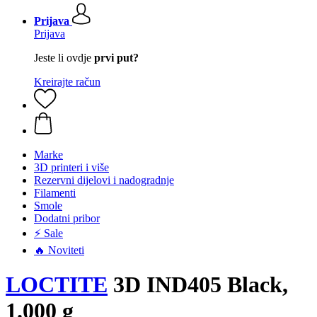
Prijava
Prijava
Jeste li ovdje
prvi put?
Kreirajte račun
Marke
3D printeri i više
Rezervni dijelovi i nadogradnje
Filamenti
Smole
Dodatni pribor
⚡ Sale
🔥 Noviteti
LOCTITE
3D IND405 Black,
1.000 g