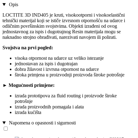
Opis
LOCTITE 3D IND405 je kruti, visokootporni i visokoelastični
tehnički materijal koji se ističe izvrsnom otpornošću na udarce i
odličnim površinskim svojstvima. Objekti izrađeni od ovog
jednostavnog za ispis i dugotrajnog Resin materijala mogu se
naknadno strojno obrađivati, narezivati navojem ili polirati.
Svojstva na prvi pogled:
visoka otpornost na udarce uz veliko istezanje
jednostavan za ispis i dugotrajan
dobra žilavost i izvrsna otpornost na udarce
široka primjena u proizvodnji proizvoda široke potrošnje
► Mogućnosti primjene:
izrada prototipova za fluid routing i proizvode široke
potrošnje
izrada proizvodnih pomagala i alata
izrada kućišta
Napomena o opasnosti i sigurnosti