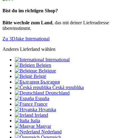
Bist du im richtigen Shop?
Bitte wechsle zum Land
, das mit deiner Lieferadresse
übereinstimmt.
Zu 3DJake International
Anderes Lieferland wählen
International
Belgien
Belgique
België
България
Česká republika
Deutschland
España
France
Hrvatska
Ireland
Italia
Magyar
Nederland
Österreich