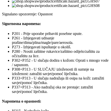
Signalano upozorenje: Opasnost
Sigurnosna napomena:
P201 - Prije uporabe pribaviti posebne upute.
P261 - Izbjegavati udisanje
prašine/dima/plina/magle/pare/aerosola.
P273 - Izbjegavati ispuštanje u okoliš.
P280 - Nositi zaštitne rukavice/zaštitno odijelo/zaštitu za
oči/zaštitu za lice.
P302+P352 - U slučaju dodira s kožom: Oprati s mnogo vode
/ sapunom.
P308+P313 - U SLUČAJU izloženosti ili sumnje na
izloženost: zatražiti savjet/pomoć liječnika.
P333+P313 - U slučaju nadražaja ili osipa na koži: zatražiti
savjet/pomoć liječnika.
P337+P313 - Ako nadražaj oka ne prestaje: zatražiti
savjet/pomoć liječnika.
Napomena o opasnosti:
H315 - Nadražuje kožu.