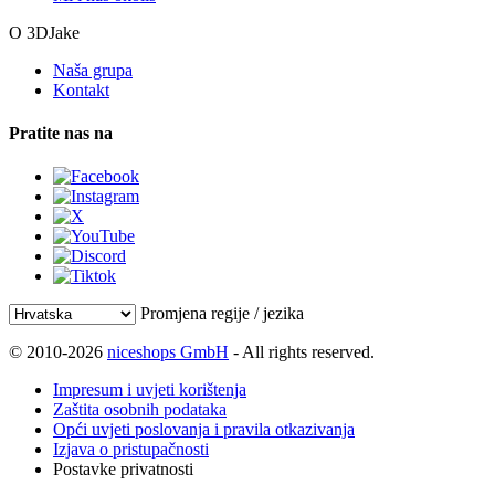
O 3DJake
Naša grupa
Kontakt
Pratite nas na
Promjena regije / jezika
© 2010-2026
niceshops GmbH
- All rights reserved.
Impresum i uvjeti korištenja
Zaštita osobnih podataka
Opći uvjeti poslovanja i pravila otkazivanja
Izjava o pristupačnosti
Postavke privatnosti