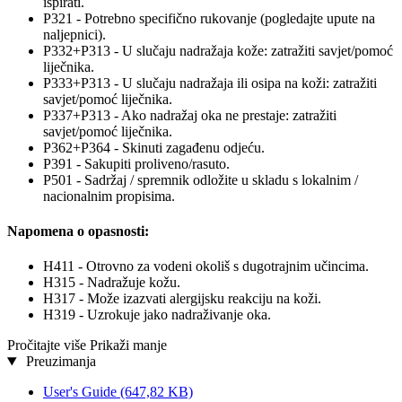
ispirati.
P321 - Potrebno specifično rukovanje (pogledajte upute na
naljepnici).
P332+P313 - U slučaju nadražaja kože: zatražiti savjet/pomoć
liječnika.
P333+P313 - U slučaju nadražaja ili osipa na koži: zatražiti
savjet/pomoć liječnika.
P337+P313 - Ako nadražaj oka ne prestaje: zatražiti
savjet/pomoć liječnika.
P362+P364 - Skinuti zagađenu odjeću.
P391 - Sakupiti proliveno/rasuto.
P501 - Sadržaj / spremnik odložite u skladu s lokalnim /
nacionalnim propisima.
Napomena o opasnosti:
H411 - Otrovno za vodeni okoliš s dugotrajnim učincima.
H315 - Nadražuje kožu.
H317 - Može izazvati alergijsku reakciju na koži.
H319 - Uzrokuje jako nadraživanje oka.
Pročitajte više
Prikaži manje
Preuzimanja
User's Guide
(647,82 KB)