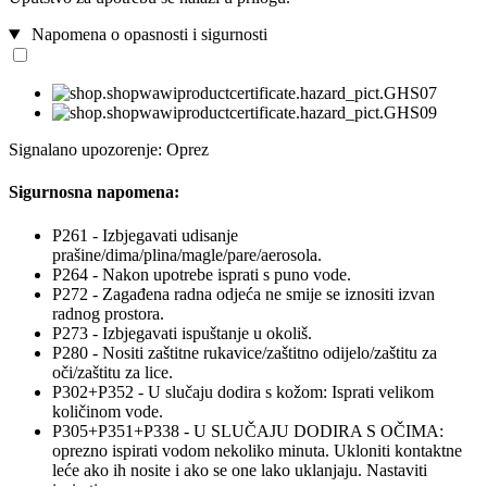
Napomena o opasnosti i sigurnosti
Signalano upozorenje: Oprez
Sigurnosna napomena:
P261 - Izbjegavati udisanje
prašine/dima/plina/magle/pare/aerosola.
P264 - Nakon upotrebe isprati s puno vode.
P272 - Zagađena radna odjeća ne smije se iznositi izvan
radnog prostora.
P273 - Izbjegavati ispuštanje u okoliš.
P280 - Nositi zaštitne rukavice/zaštitno odijelo/zaštitu za
oči/zaštitu za lice.
P302+P352 - U slučaju dodira s kožom: Isprati velikom
količinom vode.
P305+P351+P338 - U SLUČAJU DODIRA S OČIMA:
oprezno ispirati vodom nekoliko minuta. Ukloniti kontaktne
leće ako ih nosite i ako se one lako uklanjaju. Nastaviti