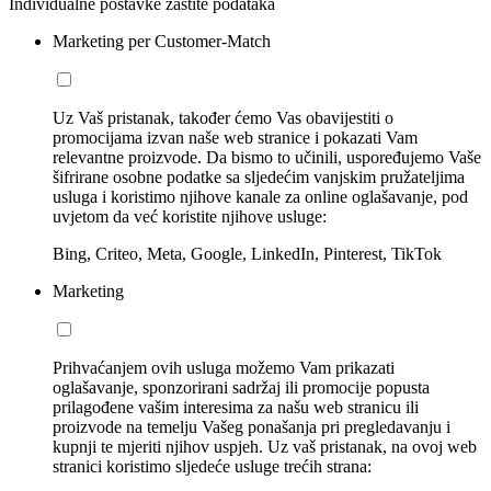
Individualne postavke zaštite podataka
Marketing per Customer-Match
Uz Vaš pristanak, također ćemo Vas obavijestiti o
promocijama izvan naše web stranice i pokazati Vam
relevantne proizvode. Da bismo to učinili, uspoređujemo Vaše
šifrirane osobne podatke sa sljedećim vanjskim pružateljima
usluga i koristimo njihove kanale za online oglašavanje, pod
uvjetom da već koristite njihove usluge:
Bing, Criteo, Meta, Google, LinkedIn, Pinterest, TikTok
Marketing
Prihvaćanjem ovih usluga možemo Vam prikazati
oglašavanje, sponzorirani sadržaj ili promocije popusta
prilagođene vašim interesima za našu web stranicu ili
proizvode na temelju Vašeg ponašanja pri pregledavanju i
kupnji te mjeriti njihov uspjeh. Uz vaš pristanak, na ovoj web
stranici koristimo sljedeće usluge trećih strana: