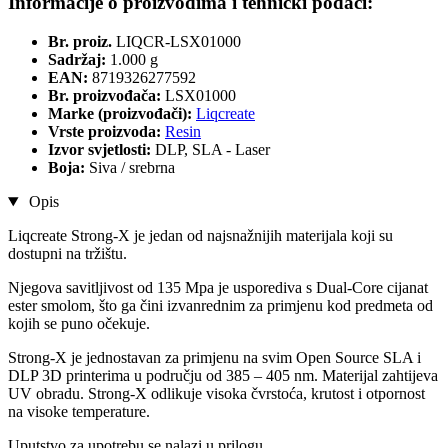
Informacije o proizvodima i tehnički podaci:
Br. proiz.
LIQCR-LSX01000
Sadržaj:
1.000 g
EAN:
8719326277592
Br. proizvođača:
LSX01000
Marke (proizvođači):
Liqcreate
Vrste proizvoda:
Resin
Izvor svjetlosti:
DLP, SLA - Laser
Boja:
Siva / srebrna
Opis
Liqcreate Strong-X je jedan od najsnažnijih materijala koji su
dostupni na tržištu.
Njegova savitljivost od 135 Mpa je usporediva s Dual-Core cijanat
ester smolom, što ga čini izvanrednim za primjenu kod predmeta od
kojih se puno očekuje.
Strong-X je jednostavan za primjenu na svim Open Source SLA i
DLP 3D printerima u području od 385 – 405 nm. Materijal zahtijeva
UV obradu. Strong-X odlikuje visoka čvrstoća, krutost i otpornost
na visoke temperature.
Uputstvo za upotrebu se nalazi u prilogu.