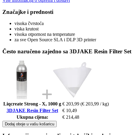
Više informacija o otpremi i dostavi
Značajke i prednosti
visoka čvrstoća
viska krutost
visoka otpornost na temperature
za sve Open Source SLA i DLP 3D printer
Često naručeno zajedno sa 3DJAKE Resin Filter Set
Liqcreate Strong - X, 1000 g
€ 203,99
(€ 203,99 / kg)
3DJAKE Resin Filter Set
€ 10,49
Ukupna cijena:
€ 214,48
Dodaj oboje u vašu košaricu