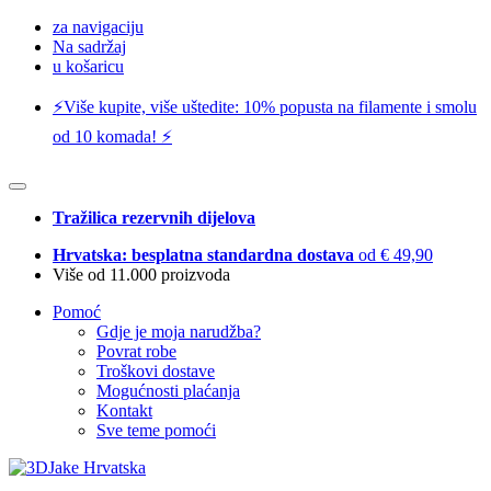
za navigaciju
Na sadržaj
u košaricu
⚡️Više kupite, više uštedite: 10% popusta na filamente i smolu
od 10 komada! ⚡️
Tražilica rezervnih dijelova
Hrvatska: besplatna standardna dostava
od € 49,90
Više od 11.000 proizvoda
Pomoć
Gdje je moja narudžba?
Povrat robe
Troškovi dostave
Mogućnosti plaćanja
Kontakt
Sve teme pomoći