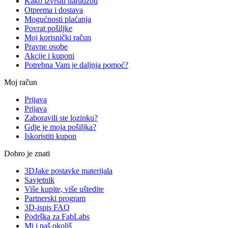
Kako izvršiti narudžbu
Otprema i dostava
Mogućnosti plaćanja
Povrat pošiljke
Moj korisnički račun
Pravne osobe
Akcije i kuponi
Potrebna Vam je daljnja pomoć?
Moj račun
Prijava
Prijava
Zaboravili ste lozinku?
Gdje je moja pošiljka?
Iskoristiti kupon
Dobro je znati
3DJake postavke materijala
Savjetnik
Više kupite, više uštedite
Partnerski program
3D-ispis FAQ
Podrška za FabLabs
Mi i naš okoliš