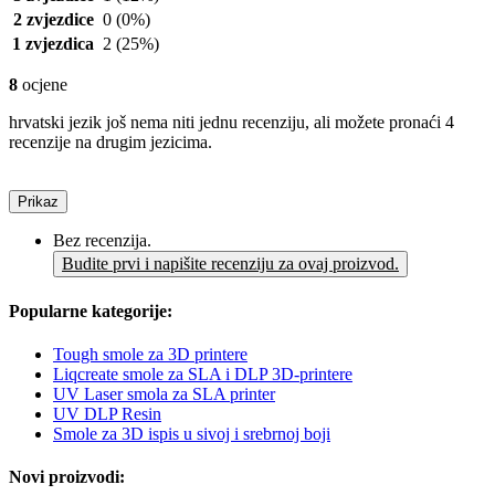
2 zvjezdice
0
(0%)
1 zvjezdica
2
(25%)
8
ocjene
hrvatski jezik još nema niti jednu recenziju, ali možete pronaći 4
recenzije na drugim jezicima.
Prikaz
Bez recenzija.
Budite prvi i napišite recenziju za ovaj proizvod.
Popularne kategorije:
Tough smole za 3D printere
Liqcreate smole za SLA i DLP 3D-printere
UV Laser smola za SLA printer
UV DLP Resin
Smole za 3D ispis u sivoj i srebrnoj boji
Novi proizvodi: