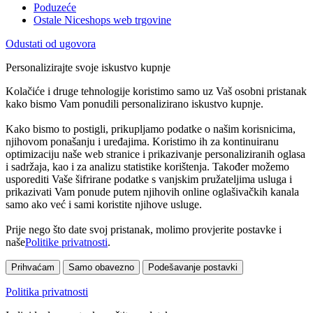
Poduzeće
Ostale Niceshops web trgovine
Odustati od ugovora
Personalizirajte svoje iskustvo kupnje
Kolačiće i druge tehnologije koristimo samo uz Vaš osobni pristanak
kako bismo Vam ponudili personalizirano iskustvo kupnje.
Kako bismo to postigli, prikupljamo podatke o našim korisnicima,
njihovom ponašanju i uređajima. Koristimo ih za kontinuiranu
optimizaciju naše web stranice i prikazivanje personaliziranih oglasa
i sadržaja, kao i za analizu statistike korištenja. Također možemo
usporediti Vaše šifrirane podatke s vanjskim pružateljima usluga i
prikazivati Vam ponude putem njihovih online oglašivačkih kanala
samo ako već i sami koristite njihove usluge.
Prije nego što date svoj pristanak, molimo provjerite postavke i
naše
Politike privatnosti
.
Prihvaćam
Samo obavezno
Podešavanje postavki
Politika privatnosti