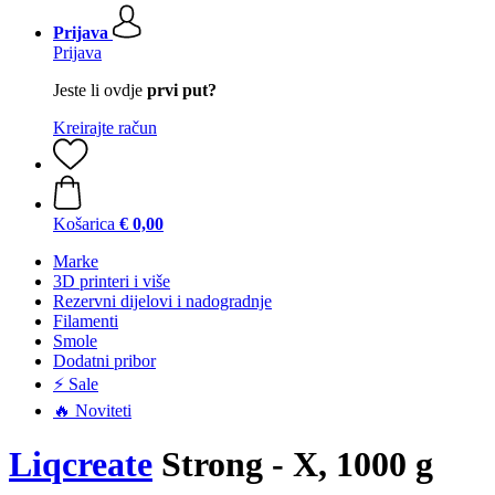
Prijava
Prijava
Jeste li ovdje
prvi put?
Kreirajte račun
Košarica
€ 0,00
Marke
3D printeri i više
Rezervni dijelovi i nadogradnje
Filamenti
Smole
Dodatni pribor
⚡ Sale
🔥 Noviteti
Liqcreate
Strong - X, 1000 g