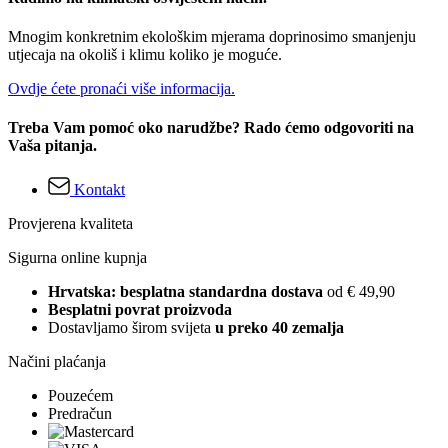
Mnogim konkretnim ekološkim mjerama doprinosimo smanjenju
utjecaja na okoliš i klimu koliko je moguće.
Ovdje ćete pronaći više informacija.
Treba Vam pomoć oko narudžbe? Rado ćemo odgovoriti na
Vaša pitanja.
Kontakt
Provjerena kvaliteta
Sigurna online kupnja
Hrvatska: besplatna standardna dostava
od € 49,90
Besplatni povrat proizvoda
Dostavljamo širom svijeta
u preko 40 zemalja
Načini plaćanja
Pouzećem
Predračun