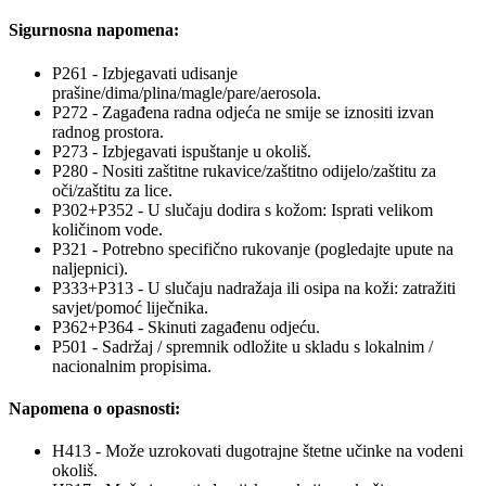
Sigurnosna napomena:
P261 - Izbjegavati udisanje
prašine/dima/plina/magle/pare/aerosola.
P272 - Zagađena radna odjeća ne smije se iznositi izvan
radnog prostora.
P273 - Izbjegavati ispuštanje u okoliš.
P280 - Nositi zaštitne rukavice/zaštitno odijelo/zaštitu za
oči/zaštitu za lice.
P302+P352 - U slučaju dodira s kožom: Isprati velikom
količinom vode.
P321 - Potrebno specifično rukovanje (pogledajte upute na
naljepnici).
P333+P313 - U slučaju nadražaja ili osipa na koži: zatražiti
savjet/pomoć liječnika.
P362+P364 - Skinuti zagađenu odjeću.
P501 - Sadržaj / spremnik odložite u skladu s lokalnim /
nacionalnim propisima.
Napomena o opasnosti:
H413 - Može uzrokovati dugotrajne štetne učinke na vodeni
okoliš.