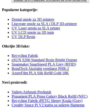
Popularne kategorije:
Dental smole za 3D printere
Liqcreate smole za SLA i DLP 3D-printere
UV Laser smola za SLA printer
UV LCD smole za 3D ispis
UV DLP Resin
Otkrijte 3DJake:
Recycling Fabrik
eSUN S200 Standard Resin Bright Orange
Snapmaker SnapSpeed PLA Grey (RFID)
BondTech Aksijalni ventilator PHR-2
AzureFilm PLA Silk Refill Gold 18K
Novi proizvodi:
Vallejo Airbrush Profinish
Prusament PLA Prusa Galaxy Black Refill (NFC)
Recycling Fabrik rPETG Sleepy Koala (Gray)
Creality Space Pi V2 kutija za sušenje filamenta