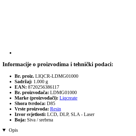
Informacije o proizvodima i tehnički podaci:
Br. proiz.
LIQCR-LDMG01000
Sadržaj:
1.000 g
EAN:
8720256386117
Br. proizvođača:
LDMG01000
Marke (proizvođači):
Liqcreate
Shora tvrdoća:
D85
Vrste proizvoda:
Resin
Izvor svjetlosti:
LCD, DLP, SLA - Laser
Boja:
Siva / srebrna
Opis