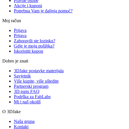
Pravne osobe
Akcije i kuponi
Potrebna Vam je daljnja pomoć?
Moj račun
Prijava
Prijava
Zaboravili ste lozinku?
Gdje je moja pošiljka?
Iskoristiti kupon
Dobro je znati
3DJake postavke materijala
Savjetnik
Više kupite, više uštedite
Partnerski program
3D-ispis FAQ
Podrška za FabLabs
Mi i naš okoliš
O 3DJake
Naša grupa
Kontakt