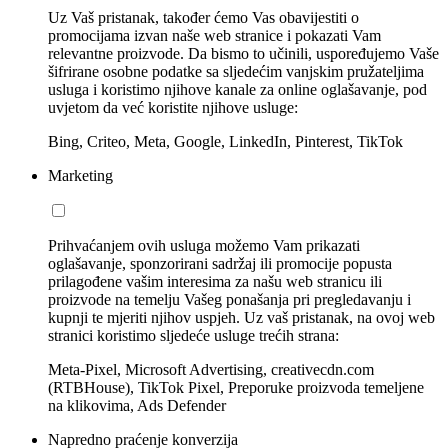
Uz Vaš pristanak, također ćemo Vas obavijestiti o
promocijama izvan naše web stranice i pokazati Vam
relevantne proizvode. Da bismo to učinili, uspoređujemo Vaše
šifrirane osobne podatke sa sljedećim vanjskim pružateljima
usluga i koristimo njihove kanale za online oglašavanje, pod
uvjetom da već koristite njihove usluge:
Bing, Criteo, Meta, Google, LinkedIn, Pinterest, TikTok
Marketing
Prihvaćanjem ovih usluga možemo Vam prikazati
oglašavanje, sponzorirani sadržaj ili promocije popusta
prilagođene vašim interesima za našu web stranicu ili
proizvode na temelju Vašeg ponašanja pri pregledavanju i
kupnji te mjeriti njihov uspjeh. Uz vaš pristanak, na ovoj web
stranici koristimo sljedeće usluge trećih strana:
Meta-Pixel, Microsoft Advertising, creativecdn.com
(RTBHouse), TikTok Pixel, Preporuke proizvoda temeljene
na klikovima, Ads Defender
Napredno praćenje konverzija