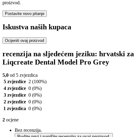
proizvod.
Postavite novo pitanje
Iskustva naših kupaca
Ocijeniti ovaj proizvod
recenzija na sljedećem jeziku: hrvatski za
Liqcreate Dental Model Pro Grey
5,0
od 5 zvjezdica
5 zvjezdice
2
(100%)
4 zvjezdice
0
(0%)
3 zvjezdice
0
(0%)
2 zvjezdice
0
(0%)
1 zvjezdica
0
(0%)
2
ocjene
Bez recenzija.
Budite prvi i napišite recenziju za ovaj proizvod.