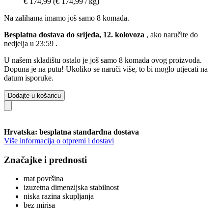
€ 174,99
(€ 174,99 / kg)
Na zalihama imamo još samo 8 komada.
Besplatna dostava do srijeda, 12. kolovoza
, ako naručite do
nedjelja u 23:59
.
U našem skladištu ostalo je još samo 8 komada ovog proizvoda.
Dopuna je na putu! Ukoliko se naruči više, to bi moglo utjecati na
datum isporuke.
Dodajte u košaricu
Hrvatska: besplatna standardna dostava
Više informacija o otpremi i dostavi
Značajke i prednosti
mat površina
izuzetna dimenzijska stabilnost
niska razina skupljanja
bez mirisa