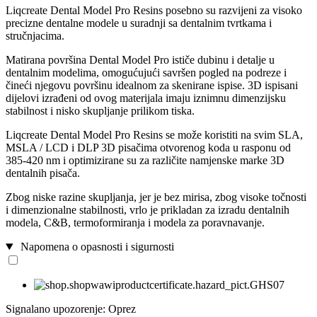
Liqcreate Dental Model Pro Resins posebno su razvijeni za visoko
precizne dentalne modele u suradnji sa dentalnim tvrtkama i
stručnjacima.
Matirana površina Dental Model Pro ističe dubinu i detalje u
dentalnim modelima, omogućujući savršen pogled na podreze i
čineći njegovu površinu idealnom za skenirane ispise. 3D ispisani
dijelovi izrađeni od ovog materijala imaju iznimnu dimenzijsku
stabilnost i nisko skupljanje prilikom tiska.
Liqcreate Dental Model Pro Resins se može koristiti na svim SLA,
MSLA / LCD i DLP 3D pisačima otvorenog koda u rasponu od
385-420 nm i optimizirane su za različite namjenske marke 3D
dentalnih pisača.
Zbog niske razine skupljanja, jer je bez mirisa, zbog visoke točnosti
i dimenzionalne stabilnosti, vrlo je prikladan za izradu dentalnih
modela, C&B, termoformiranja i modela za poravnavanje.
Napomena o opasnosti i sigurnosti
Signalano upozorenje: Oprez