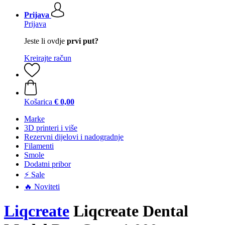
Prijava
Prijava
Jeste li ovdje
prvi put?
Kreirajte račun
Košarica
€ 0,00
Marke
3D printeri i više
Rezervni dijelovi i nadogradnje
Filamenti
Smole
Dodatni pribor
⚡ Sale
🔥 Noviteti
Liqcreate
Liqcreate Dental