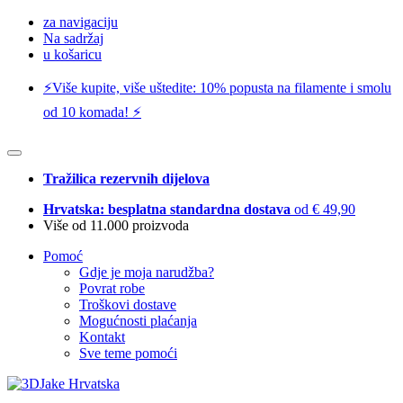
za navigaciju
Na sadržaj
u košaricu
⚡️Više kupite, više uštedite: 10% popusta na filamente i smolu
od 10 komada! ⚡️
Tražilica rezervnih dijelova
Hrvatska: besplatna standardna dostava
od € 49,90
Više od 11.000 proizvoda
Pomoć
Gdje je moja narudžba?
Povrat robe
Troškovi dostave
Mogućnosti plaćanja
Kontakt
Sve teme pomoći