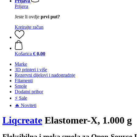
Prijava
Prijava
Jeste li ovdje
prvi put?
Kreirajte račun
Košarica
€ 0,00
Marke
3D printeri i više
Rezervni dijelovi i nadogradnje
Filamenti
Smole
Dodatni pribor
⚡ Sale
🔥 Noviteti
Liqcreate
Elastomer-X, 1.000 g
Fleksibilna i meka smola za Open-Source