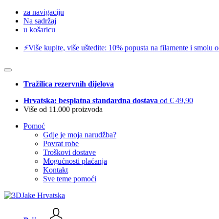
za navigaciju
Na sadržaj
u košaricu
⚡️Više kupite, više uštedite: 10% popusta na filamente i smolu 
Tražilica rezervnih dijelova
Hrvatska: besplatna standardna dostava
od € 49,90
Više od 11.000 proizvoda
Pomoć
Gdje je moja narudžba?
Povrat robe
Troškovi dostave
Mogućnosti plaćanja
Kontakt
Sve teme pomoći