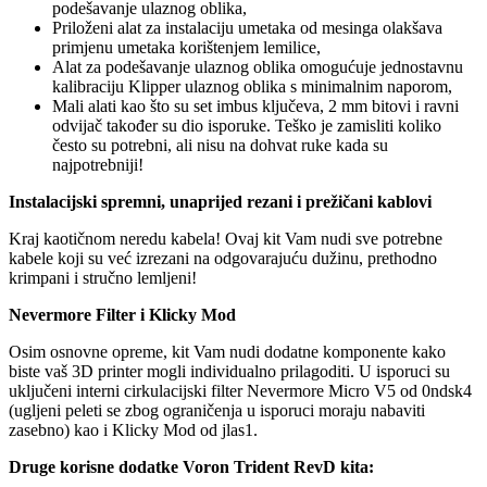
podešavanje ulaznog oblika,
Priloženi alat za instalaciju umetaka od mesinga olakšava
primjenu umetaka korištenjem lemilice,
Alat za podešavanje ulaznog oblika omogućuje jednostavnu
kalibraciju Klipper ulaznog oblika s minimalnim naporom,
Mali alati kao što su set imbus ključeva, 2 mm bitovi i ravni
odvijač također su dio isporuke. Teško je zamisliti koliko
često su potrebni, ali nisu na dohvat ruke kada su
najpotrebniji!
Instalacijski spremni, unaprijed rezani i prežičani kablovi
Kraj kaotičnom neredu kabela! Ovaj kit Vam nudi sve potrebne
kabele koji su već izrezani na odgovarajuću dužinu, prethodno
krimpani i stručno lemljeni!
Nevermore Filter i Klicky Mod
Osim osnovne opreme, kit Vam nudi dodatne komponente kako
biste vaš 3D printer mogli individualno prilagoditi. U isporuci su
uključeni interni cirkulacijski filter Nevermore Micro V5 od 0ndsk4
(ugljeni peleti se zbog ograničenja u isporuci moraju nabaviti
zasebno) kao i Klicky Mod od jlas1.
Druge korisne dodatke Voron Trident RevD kita: