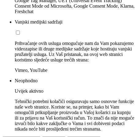
Google Tag Manager, UET (Universal Event Tracking)
Consent Mode od Microsofta, Google Consent Mode, Klarna,
Freshchat
Vanjski medijski sadržaji
Prihvaćanje ovih usluga omogućuje nam da Vam pokazujemo
videozapise ili druge medijske sadržaje koje hostiraju vanjski
pružatelji usluga. Uz Vaš pristanak, na ovoj web stranici
koristimo sljedeće usluge trećih strana:
Vimeo, YouTube
Neophodno
Uvijek aktivno
Tehnički potrebni kolačići osiguravaju samo osnovne funkcije
naše web stranice. Koriste se, na primjer, kako bi Vam
omogućili prikupljanje proizvoda u Vašoj košarici za kupnju
ili za prijavu na Vaš korisnički račun. To znači da nije moguće
izvući bilo kakve zaključke o Vama i svi dobiveni podaci
nikada neće biti proslijeđeni trećim stranama.