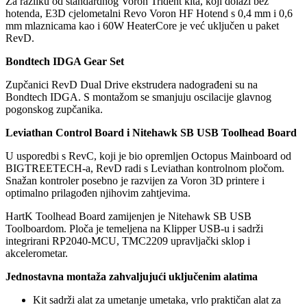
Za razliku od standardnog Voron Trident kita, koji dolazi bez
hotenda, E3D cjelometalni Revo Voron HF Hotend s 0,4 mm i 0,6
mm mlaznicama kao i 60W HeaterCore je već uključen u paket
RevD.
Bondtech IDGA Gear Set
Zupčanici RevD Dual Drive ekstrudera nadograđeni su na
Bondtech IDGA. S montažom se smanjuju oscilacije glavnog
pogonskog zupčanika.
Leviathan Control Board i Nitehawk SB USB Toolhead Board
U usporedbi s RevC, koji je bio opremljen Octopus Mainboard od
BIGTREETECH-a, RevD radi s Leviathan kontrolnom pločom.
Snažan kontroler posebno je razvijen za Voron 3D printere i
optimalno prilagođen njihovim zahtjevima.
HartK Toolhead Board zamijenjen je Nitehawk SB USB
Toolboardom. Ploča je temeljena na Klipper USB-u i sadrži
integrirani RP2040-MCU, TMC2209 upravljački sklop i
akcelerometar.
Jednostavna montaža zahvaljujući uključenim alatima
Kit sadrži alat za umetanje umetaka, vrlo praktičan alat za