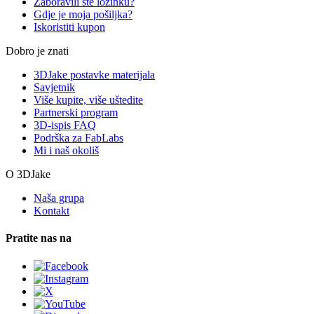
Zaboravili ste lozinku?
Gdje je moja pošiljka?
Iskoristiti kupon
Dobro je znati
3DJake postavke materijala
Savjetnik
Više kupite, više uštedite
Partnerski program
3D-ispis FAQ
Podrška za FabLabs
Mi i naš okoliš
O 3DJake
Naša grupa
Kontakt
Pratite nas na