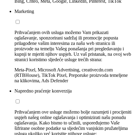
Bing, Criteo, Meta, Google, LinkedIn, Pinterest, TikTok
Marketing
Prihvaćanjem ovih usluga možemo Vam prikazati
oglašavanje, sponzorirani sadržaj ili promocije popusta
prilagođene vašim interesima za našu web stranicu ili
proizvode na temelju Vašeg ponašanja pri pregledavanju i
kupnji te mjeriti njihov uspjeh. Uz vaš pristanak, na ovoj web
stranici koristimo sljedeće usluge trećih strana:
Meta-Pixel, Microsoft Advertising, creativecdn.com
(RTBHouse), TikTok Pixel, Preporuke proizvoda temeljene
na klikovima, Ads Defender
Napredno praćenje konverzija
Prihvaćanjem ove usluge možemo bolje razumjeti i procijeniti
uspjeh našeg online oglašavanja i optimizirati našu ponudu
oglašavanja. Kako bismo to učinili, uspoređujemo Vaše
šifrirane osobne podatke sa sljedećim vanjskim pružateljima
usluga ukoliko već koristite njihove usluge: