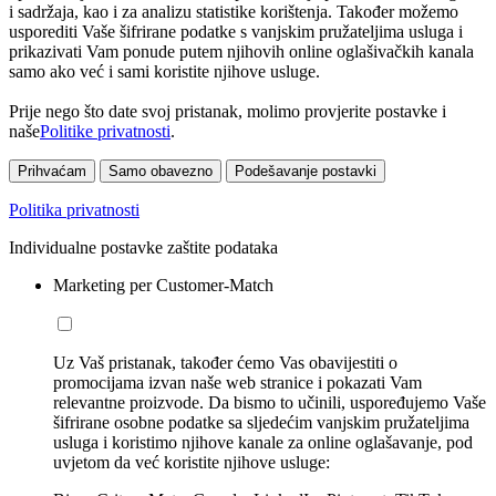
i sadržaja, kao i za analizu statistike korištenja. Također možemo
usporediti Vaše šifrirane podatke s vanjskim pružateljima usluga i
prikazivati Vam ponude putem njihovih online oglašivačkih kanala
samo ako već i sami koristite njihove usluge.
Prije nego što date svoj pristanak, molimo provjerite postavke i
naše
Politike privatnosti
.
Prihvaćam
Samo obavezno
Podešavanje postavki
Politika privatnosti
Individualne postavke zaštite podataka
Marketing per Customer-Match
Uz Vaš pristanak, također ćemo Vas obavijestiti o
promocijama izvan naše web stranice i pokazati Vam
relevantne proizvode. Da bismo to učinili, uspoređujemo Vaše
šifrirane osobne podatke sa sljedećim vanjskim pružateljima
usluga i koristimo njihove kanale za online oglašavanje, pod
uvjetom da već koristite njihove usluge: