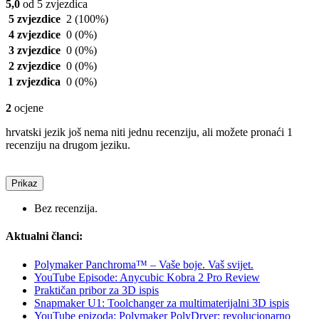
5,0
od 5 zvjezdica
5 zvjezdice
2
(100%)
4 zvjezdice
0
(0%)
3 zvjezdice
0
(0%)
2 zvjezdice
0
(0%)
1 zvjezdica
0
(0%)
2
ocjene
hrvatski jezik još nema niti jednu recenziju, ali možete pronaći 1
recenziju na drugom jeziku.
Prikaz
Bez recenzija.
Aktualni članci:
Polymaker Panchroma™ – Vaše boje. Vaš svijet.
YouTube Episode: Anycubic Kobra 2 Pro Review
Praktičan pribor za 3D ispis
Snapmaker U1: Toolchanger za multimaterijalni 3D ispis
YouTube epizoda: Polymaker PolyDryer: revolucionarno