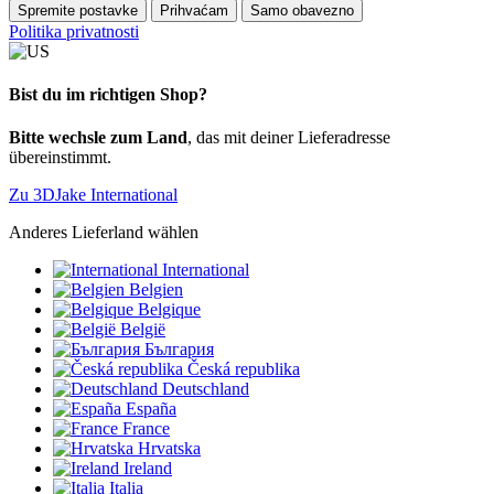
Spremite postavke
Prihvaćam
Samo obavezno
Politika privatnosti
Bist du im richtigen Shop?
Bitte wechsle zum Land
, das mit deiner Lieferadresse
übereinstimmt.
Zu 3DJake International
Anderes Lieferland wählen
International
Belgien
Belgique
België
България
Česká republika
Deutschland
España
France
Hrvatska
Ireland
Italia