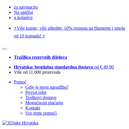
za navigaciju
Na sadržaj
u košaricu
⚡️Više kupite, više uštedite: 10% popusta na filamente i smolu
od 10 komada! ⚡️
Tražilica rezervnih dijelova
Hrvatska: besplatna standardna dostava
od € 49,90
Više od 11.000 proizvoda
Pomoć
Gdje je moja narudžba?
Povrat robe
Troškovi dostave
Mogućnosti plaćanja
Kontakt
Sve teme pomoći