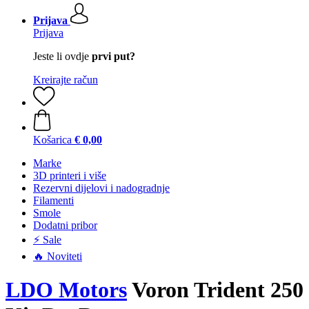
Prijava
Prijava
Jeste li ovdje
prvi put?
Kreirajte račun
Košarica
€ 0,00
Marke
3D printeri i više
Rezervni dijelovi i nadogradnje
Filamenti
Smole
Dodatni pribor
⚡ Sale
🔥 Noviteti
LDO Motors
Voron Trident 250