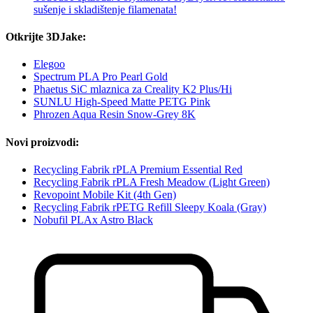
sušenje i skladištenje filamenata!
Otkrijte 3DJake:
Elegoo
Spectrum PLA Pro Pearl Gold
Phaetus SiC mlaznica za Creality K2 Plus/Hi
SUNLU High-Speed Matte PETG Pink
Phrozen Aqua Resin Snow-Grey 8K
Novi proizvodi:
Recycling Fabrik rPLA Premium Essential Red
Recycling Fabrik rPLA Fresh Meadow (Light Green)
Revopoint Mobile Kit (4th Gen)
Recycling Fabrik rPETG Refill Sleepy Koala (Gray)
Nobufil PLAx Astro Black