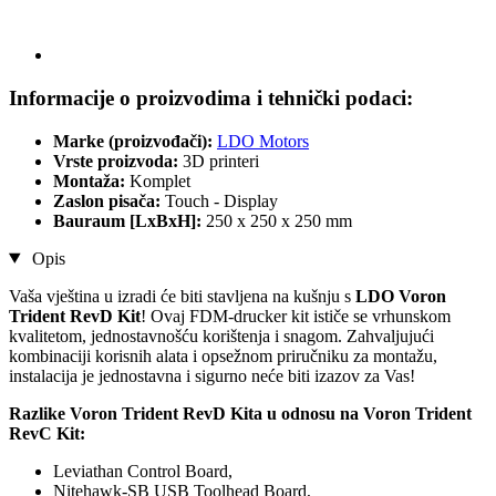
Informacije o proizvodima i tehnički podaci:
Marke (proizvođači):
LDO Motors
Vrste proizvoda:
3D printeri
Montaža:
Komplet
Zaslon pisača:
Touch - Display
Bauraum [LxBxH]:
250 x 250 x 250 mm
Opis
Vaša vještina u izradi će biti stavljena na kušnju s
LDO Voron
Trident RevD Kit
! Ovaj FDM-drucker kit ističe se vrhunskom
kvalitetom, jednostavnošću korištenja i snagom. Zahvaljujući
kombinaciji korisnih alata i opsežnom priručniku za montažu,
instalacija je jednostavna i sigurno neće biti izazov za Vas!
Razlike Voron Trident RevD Kita u odnosu na Voron Trident
RevC Kit:
Leviathan Control Board,
Nitehawk-SB USB Toolhead Board,