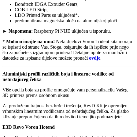
Bondtech IDGA Extruder Gears,
COB LED Strip,
LDO Printed Parts su uključeni*,
predmontirana magnetska ploča na aluminijskoj ploči.
►
Napomena:
Raspberry Pi NIJE uključen u isporuku.
*
Molimo imajte na umu!
Neki dijelovi Voron Trident kita moraju
se ispisati od strane Vas. Stoga, osigurajte da ih ispišete prije nego
što započnete s izgradnjom printera! Detaljne upute za montažu i
datoteke za ispisane dijelove možete pronaći
ovdje
.
Aluminijski profili različitih boja i linearne vodilice od
nehrđajućeg čelika
Više opcija boja za profile omogućuje vam personalizaciju Vašeg
3D printera prema osobnom ukusu.
Za produženu trajnost bez hrđe i trošenja, RevD Kit je opremljen
vrhunskim linearnim vodilicama od nehrđajućeg čelika. Za glatko
klizanje preporučujemo da ih redovito i temeljito podmazujete.
E3D Revo Voron Hotend