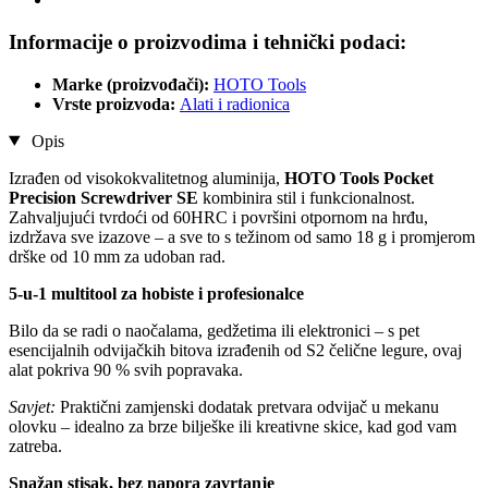
Informacije o proizvodima i tehnički podaci:
Marke (proizvođači):
HOTO Tools
Vrste proizvoda:
Alati i radionica
Opis
Izrađen od visokokvalitetnog aluminija,
HOTO Tools Pocket
Precision Screwdriver SE
kombinira stil i funkcionalnost.
Zahvaljujući tvrdoći od 60HRC i površini otpornom na hrđu,
izdržava sve izazove – a sve to s težinom od samo 18 g i promjerom
drške od 10 mm za udoban rad.
5-u-1 multitool za hobiste i profesionalce
Bilo da se radi o naočalama, gedžetima ili elektronici – s pet
esencijalnih odvijačkih bitova izrađenih od S2 čelične legure, ovaj
alat pokriva 90 % svih popravaka.
Savjet:
Praktični zamjenski dodatak pretvara odvijač u mekanu
olovku – idealno za brze bilješke ili kreativne skice, kad god vam
zatreba.
Snažan stisak, bez napora zavrtanje