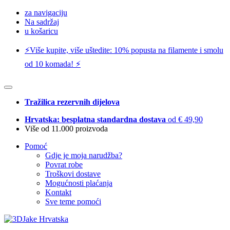
za navigaciju
Na sadržaj
u košaricu
⚡️Više kupite, više uštedite: 10% popusta na filamente i smolu
od 10 komada! ⚡️
Tražilica rezervnih dijelova
Hrvatska: besplatna standardna dostava
od € 49,90
Više od 11.000 proizvoda
Pomoć
Gdje je moja narudžba?
Povrat robe
Troškovi dostave
Mogućnosti plaćanja
Kontakt
Sve teme pomoći