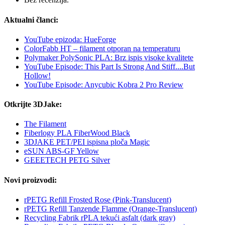
Aktualni članci:
YouTube epizoda: HueForge
ColorFabb HT – filament otporan na temperaturu
Polymaker PolySonic PLA: Brz ispis visoke kvalitete
YouTube Episode: This Part Is Strong And Stiff....But
Hollow!
YouTube Episode: Anycubic Kobra 2 Pro Review
Otkrijte 3DJake:
The Filament
Fiberlogy PLA FiberWood Black
3DJAKE PET/PEI ispisna ploča Magic
eSUN ABS-GF Yellow
GEEETECH PETG Silver
Novi proizvodi:
rPETG Refill Frosted Rose (Pink-Translucent)
rPETG Refill Tanzende Flamme (Orange-Translucent)
Recycling Fabrik rPLA tekući asfalt (dark gray)