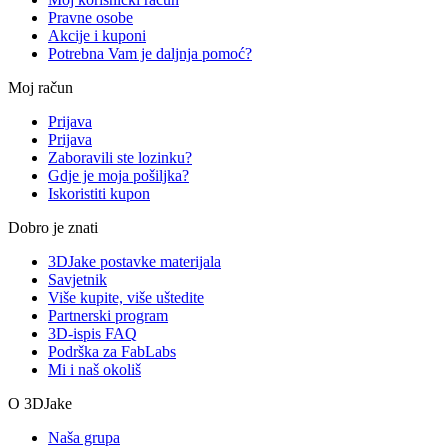
Pravne osobe
Akcije i kuponi
Potrebna Vam je daljnja pomoć?
Moj račun
Prijava
Prijava
Zaboravili ste lozinku?
Gdje je moja pošiljka?
Iskoristiti kupon
Dobro je znati
3DJake postavke materijala
Savjetnik
Više kupite, više uštedite
Partnerski program
3D-ispis FAQ
Podrška za FabLabs
Mi i naš okoliš
O 3DJake
Naša grupa