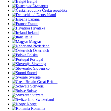
België
България
Česká republika
Deutschland
España
France
Hrvatska
Ireland
Italia
Magyar
Nederland
Österreich
Polska
Portugal
Slovenija
Slovensko
Suomi
Sverige
Great Britain
Schweiz
Suisse
Svizzera
Switzerland
Norge
România