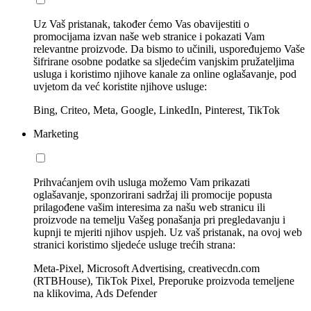
Uz Vaš pristanak, također ćemo Vas obavijestiti o
promocijama izvan naše web stranice i pokazati Vam
relevantne proizvode. Da bismo to učinili, uspoređujemo Vaše
šifrirane osobne podatke sa sljedećim vanjskim pružateljima
usluga i koristimo njihove kanale za online oglašavanje, pod
uvjetom da već koristite njihove usluge:
Bing, Criteo, Meta, Google, LinkedIn, Pinterest, TikTok
Marketing
Prihvaćanjem ovih usluga možemo Vam prikazati
oglašavanje, sponzorirani sadržaj ili promocije popusta
prilagođene vašim interesima za našu web stranicu ili
proizvode na temelju Vašeg ponašanja pri pregledavanju i
kupnji te mjeriti njihov uspjeh. Uz vaš pristanak, na ovoj web
stranici koristimo sljedeće usluge trećih strana:
Meta-Pixel, Microsoft Advertising, creativecdn.com
(RTBHouse), TikTok Pixel, Preporuke proizvoda temeljene
na klikovima, Ads Defender