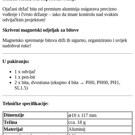
Ojačani držač bita od premium aluminija osigurava precizno
vođenje i čvrsto držanje – tako da imate kontrolu nad svakim
odvijačkim projektom!
Skriveni magnetski odjeljak za bitove
Magnetsko spremanje bitova drži ih sigurno, organizirano i uvijek
nadohvat ruke!
U pakiranju:
1 x odvijač
1 x pen-bit
2 x bita, dvostrana (ukupno 4 bita → PH0, PH00, PH1,
SL1.5)
Tehničke specifikacije:
Dimenzije
⌀10 x 117 mm
Težina
cca. 18 g
Materijal
Aluminij