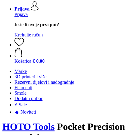
Prijava
Prijava
Jeste li ovdje
prvi put?
Kreirajte račun
Košarica
€ 0,00
Marke
3D printeri i više
Rezervni dijelovi i nadogradnje
Filamenti
Smole
Dodatni pribor
⚡ Sale
🔥 Noviteti
HOTO Tools
Pocket Precision