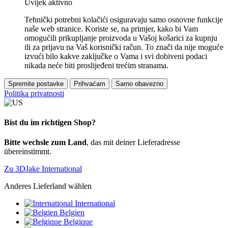
Uvijek aktivno
Tehnički potrebni kolačići osiguravaju samo osnovne funkcije
naše web stranice. Koriste se, na primjer, kako bi Vam
omogućili prikupljanje proizvoda u Vašoj košarici za kupnju
ili za prijavu na Vaš korisnički račun. To znači da nije moguće
izvući bilo kakve zaključke o Vama i svi dobiveni podaci
nikada neće biti proslijeđeni trećim stranama.
Spremite postavke
Prihvaćam
Samo obavezno
Politika privatnosti
Bist du im richtigen Shop?
Bitte wechsle zum Land
, das mit deiner Lieferadresse
übereinstimmt.
Zu 3DJake International
Anderes Lieferland wählen
International
Belgien
Belgique