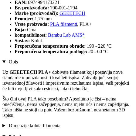
EAN:
6974994173221
Br. proizvođača:
700-001-1794
Marke (proizvođači):
GEEETECH
Promjer:
1,75 mm
Vrste proizvoda:
PLA filamenti
, PLA+
Boja:
Crna
kompatibilnost:
Bambu Lab AMS*
Sustav:
Kolut
Preporučena temperatura obrade:
190 - 220 °C
Preporučena temperatura podloge:
20 - 60 °C
Opis
Uz
GEEETECH PLA+
dobivate filament koji postavlja nove
standarde u pouzdanosti i kvaliteti ispisa. Zahvaljujući svojoj
izvanrednoj žilavosti i impresivnim rezultatima ispisa, vaši projekti
će biti uvjerljivi kako estetski, tako i tehnički.
Što čini ovaj PLA tako posebnim? Apsolutno je čist – nema
onečišćenja, nema začepljenja, nema mjehurića i nema zapetljanja.
Tako ništa ne stoji na putu Vašem bezbrižnom i nesmetanom 3D
ispisu.
Dimenzije koluta filamenta