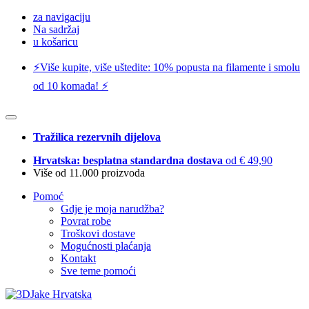
za navigaciju
Na sadržaj
u košaricu
⚡️Više kupite, više uštedite: 10% popusta na filamente i smolu
od 10 komada! ⚡️
Tražilica rezervnih dijelova
Hrvatska: besplatna standardna dostava
od € 49,90
Više od 11.000 proizvoda
Pomoć
Gdje je moja narudžba?
Povrat robe
Troškovi dostave
Mogućnosti plaćanja
Kontakt
Sve teme pomoći