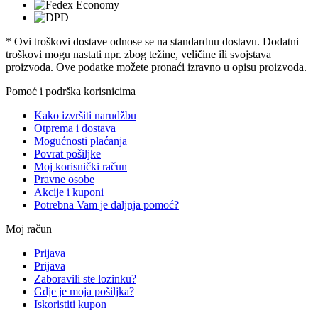
* Ovi troškovi dostave odnose se na standardnu ​​dostavu. Dodatni
troškovi mogu nastati npr. zbog težine, veličine ili svojstava
proizvoda. Ove podatke možete pronaći izravno u opisu proizvoda.
Pomoć i podrška korisnicima
Kako izvršiti narudžbu
Otprema i dostava
Mogućnosti plaćanja
Povrat pošiljke
Moj korisnički račun
Pravne osobe
Akcije i kuponi
Potrebna Vam je daljnja pomoć?
Moj račun
Prijava
Prijava
Zaboravili ste lozinku?
Gdje je moja pošiljka?
Iskoristiti kupon