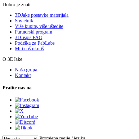
Dobro je znati
3DJake postavke materijala
Savjetnik
Više kupite, više uštedite
Partnerski program
3D-ispis FAQ
Podrška za FabLabs
Mi i naš okoliš
O 3DJake
Naša grupa
Kontakt
Pratite nas na
Promjena regije / jezika