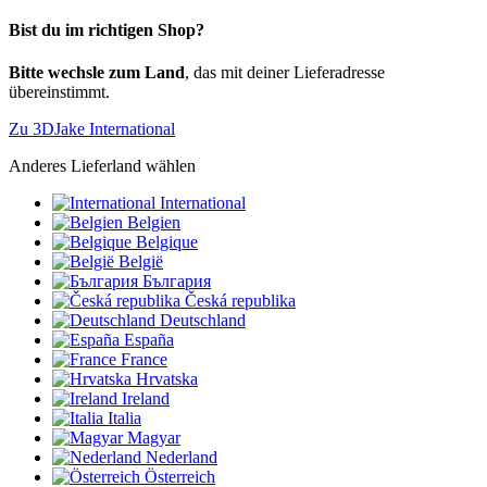
Bist du im richtigen Shop?
Bitte wechsle zum Land
, das mit deiner Lieferadresse
übereinstimmt.
Zu 3DJake International
Anderes Lieferland wählen
International
Belgien
Belgique
België
България
Česká republika
Deutschland
España
France
Hrvatska
Ireland
Italia
Magyar
Nederland
Österreich