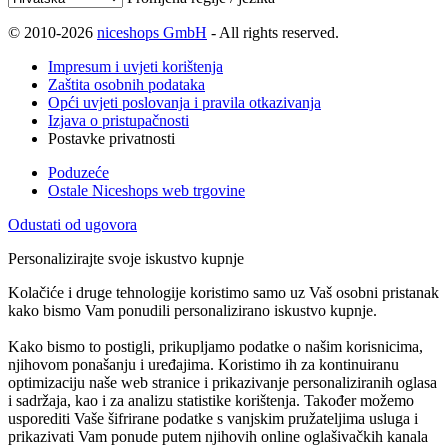
© 2010-2026
niceshops GmbH
- All rights reserved.
Impresum i uvjeti korištenja
Zaštita osobnih podataka
Opći uvjeti poslovanja i pravila otkazivanja
Izjava o pristupačnosti
Postavke privatnosti
Poduzeće
Ostale Niceshops web trgovine
Odustati od ugovora
Personalizirajte svoje iskustvo kupnje
Kolačiće i druge tehnologije koristimo samo uz Vaš osobni pristanak
kako bismo Vam ponudili personalizirano iskustvo kupnje.
Kako bismo to postigli, prikupljamo podatke o našim korisnicima,
njihovom ponašanju i uređajima. Koristimo ih za kontinuiranu
optimizaciju naše web stranice i prikazivanje personaliziranih oglasa
i sadržaja, kao i za analizu statistike korištenja. Također možemo
usporediti Vaše šifrirane podatke s vanjskim pružateljima usluga i
prikazivati Vam ponude putem njihovih online oglašivačkih kanala