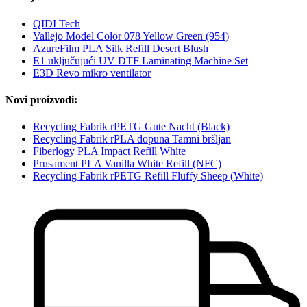
QIDI Tech
Vallejo Model Color 078 Yellow Green (954)
AzureFilm PLA Silk Refill Desert Blush
E1 uključujući UV DTF Laminating Machine Set
E3D Revo mikro ventilator
Novi proizvodi:
Recycling Fabrik rPETG Gute Nacht (Black)
Recycling Fabrik rPLA dopuna Tamni bršljan
Fiberlogy PLA Impact Refill White
Prusament PLA Vanilla White Refill (NFC)
Recycling Fabrik rPETG Refill Fluffy Sheep (White)