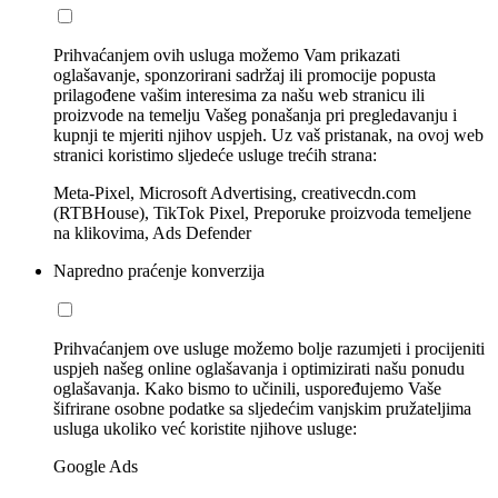
Prihvaćanjem ovih usluga možemo Vam prikazati
oglašavanje, sponzorirani sadržaj ili promocije popusta
prilagođene vašim interesima za našu web stranicu ili
proizvode na temelju Vašeg ponašanja pri pregledavanju i
kupnji te mjeriti njihov uspjeh. Uz vaš pristanak, na ovoj web
stranici koristimo sljedeće usluge trećih strana:
Meta-Pixel, Microsoft Advertising, creativecdn.com
(RTBHouse), TikTok Pixel, Preporuke proizvoda temeljene
na klikovima, Ads Defender
Napredno praćenje konverzija
Prihvaćanjem ove usluge možemo bolje razumjeti i procijeniti
uspjeh našeg online oglašavanja i optimizirati našu ponudu
oglašavanja. Kako bismo to učinili, uspoređujemo Vaše
šifrirane osobne podatke sa sljedećim vanjskim pružateljima
usluga ukoliko već koristite njihove usluge:
Google Ads