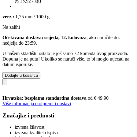
(€ 15,92 / kg)
verz.:
1,75 mm / 1000 g
Na zalihi
Očekivana dostava: srijeda, 12. kolovoza
, ako naručite do:
nedjelja do 23:59
.
U našem skladištu ostalo je još samo 72 komada ovog proizvoda.
Dopuna je na putu! Ukoliko se naruči više, to bi moglo utjecati na
datum isporuke.
Dodajte u košaricu
Hrvatska: besplatna standardna dostava
od € 49,90
Više informacija o otpremi i dostavi
Značajke i prednosti
izvrsna žilavost
izvrsna kvaliteta ispisa