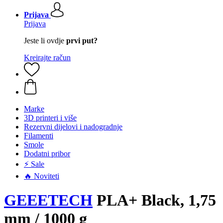
Prijava
Prijava
Jeste li ovdje
prvi put?
Kreirajte račun
Marke
3D printeri i više
Rezervni dijelovi i nadogradnje
Filamenti
Smole
Dodatni pribor
⚡ Sale
🔥 Noviteti
GEEETECH
PLA+ Black, 1,75
mm / 1000 g