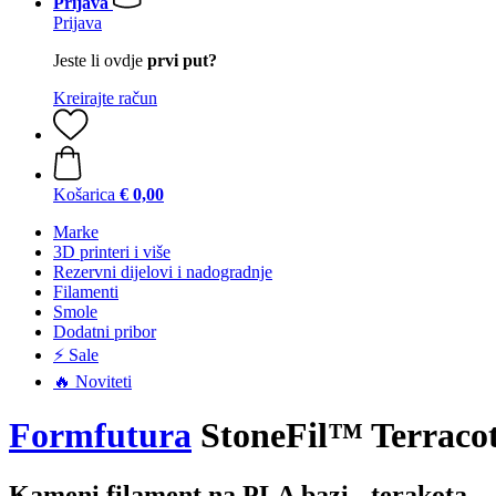
Prijava
Prijava
Jeste li ovdje
prvi put?
Kreirajte račun
Košarica
€ 0,00
Marke
3D printeri i više
Rezervni dijelovi i nadogradnje
Filamenti
Smole
Dodatni pribor
⚡ Sale
🔥 Noviteti
Formfutura
StoneFil™ Terracot
Kameni filament na PLA bazi - terakota