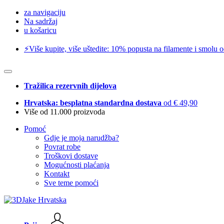
za navigaciju
Na sadržaj
u košaricu
⚡️Više kupite, više uštedite: 10% popusta na filamente i smolu 
Tražilica rezervnih dijelova
Hrvatska: besplatna standardna dostava
od € 49,90
Više od 11.000 proizvoda
Pomoć
Gdje je moja narudžba?
Povrat robe
Troškovi dostave
Mogućnosti plaćanja
Kontakt
Sve teme pomoći