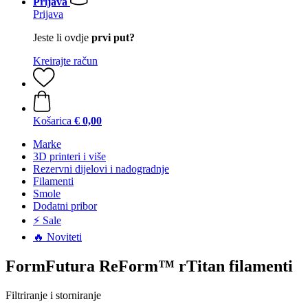
Prijava
Prijava
Jeste li ovdje
prvi put?
Kreirajte račun
Košarica
€ 0,00
Marke
3D printeri i više
Rezervni dijelovi i nadogradnje
Filamenti
Smole
Dodatni pribor
⚡ Sale
🔥 Noviteti
FormFutura ReForm™ rTitan filamenti
Filtriranje i storniranje