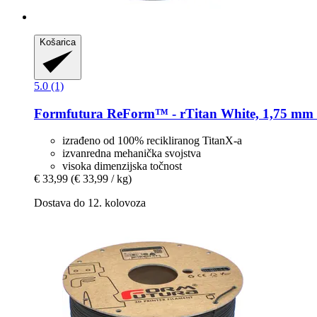
Košarica
5.0 (1)
Formfutura
ReForm™ -​ rTitan White, 1,75 mm 
izrađeno od 100% recikliranog TitanX-a
izvanredna mehanička svojstva
visoka dimenzijska točnost
€ 33,99
(€ 33,99 / kg)
Dostava do 12. kolovoza