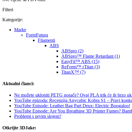
Filteri
Kategorije:
Marke
FormFutura
Filamenti
ABS
ABSpro (2)
ABSpro™ Flame Retardant (1)
EasyFil™ ABS (15)
ReForm™ rTitan (3)
TitanX™ (7)
Aktualni članci:
Ne možete ukloniti PETG nosače? Ovaj PLA trik će ih brzo ukl
YouTube epizoda: Recenzija Anycubic Kobra S1 – Pravi kon
YouTube Episode: Leather Bag Part Deux: Electric Boogaloo!
YouTube Episode: Are You Breathing 3D Printer Fumes? Bam
Problemi s prvim slojem?
Otkrijte 3DJake: