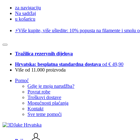
za navigaciju
Na sadržaj
u košaricu
⚡️Više kupite, više uštedite: 10% popusta na filamente i smolu 
Tražilica rezervnih dijelova
Hrvatska: besplatna standardna dostava
od € 49,90
Više od 11.000 proizvoda
Pomoć
Gdje je moja narudžba?
Povrat robe
Troškovi dostave
Mogućnosti plaćanja
Kontakt
Sve teme pomoći