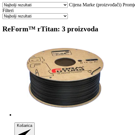
Cijena
Marke (proizvođači)
Promj
Filteri
ReForm™ rTitan: 3 proizvoda
Košarica