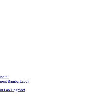
oniti!
kurent Bambu Labu?
bu Lab Upgrade!