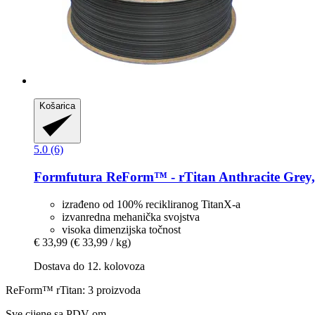
Košarica
5.0 (6)
Formfutura
ReForm™ -​ rTitan Anthracite Grey,
izrađeno od 100% recikliranog TitanX-a
izvanredna mehanička svojstva
visoka dimenzijska točnost
€ 33,99
(€ 33,99 / kg)
Dostava do 12. kolovoza
ReForm™ rTitan: 3 proizvoda
Sve cijene sa PDV-om.