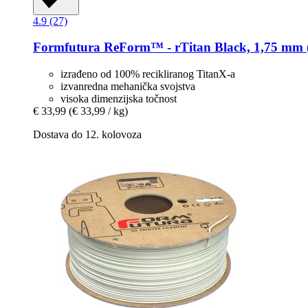
4.9 (27)
Formfutura
ReForm™ -​ rTitan Black, 1,75 mm (
izrađeno od 100% recikliranog TitanX-a
izvanredna mehanička svojstva
visoka dimenzijska točnost
€ 33,99
(€ 33,99 / kg)
Dostava do 12. kolovoza