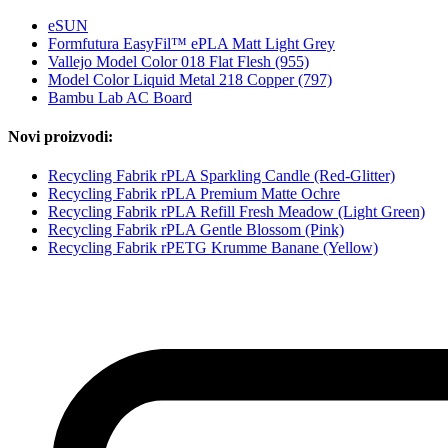
eSUN
Formfutura EasyFil™ ePLA Matt Light Grey
Vallejo Model Color 018 Flat Flesh (955)
Model Color Liquid Metal 218 Copper (797)
Bambu Lab AC Board
Novi proizvodi:
Recycling Fabrik rPLA Sparkling Candle (Red-Glitter)
Recycling Fabrik rPLA Premium Matte Ochre
Recycling Fabrik rPLA Refill Fresh Meadow (Light Green)
Recycling Fabrik rPLA Gentle Blossom (Pink)
Recycling Fabrik rPETG Krumme Banane (Yellow)