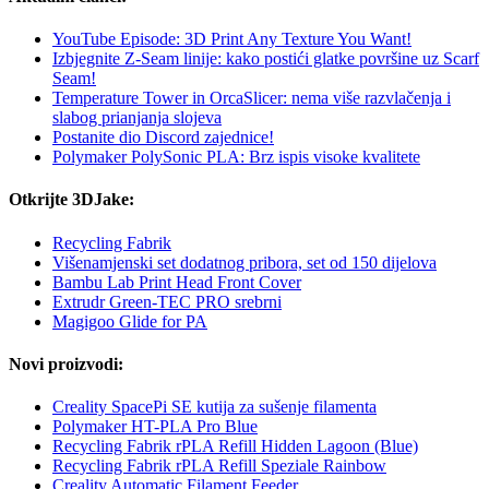
YouTube Episode: 3D Print Any Texture You Want!
Izbjegnite Z-Seam linije: kako postići glatke površine uz Scarf
Seam!
Temperature Tower in OrcaSlicer: nema više razvlačenja i
slabog prianjanja slojeva
Postanite dio Discord zajednice!
Polymaker PolySonic PLA: Brz ispis visoke kvalitete
Otkrijte 3DJake:
Recycling Fabrik
Višenamjenski set dodatnog pribora, set od 150 dijelova
Bambu Lab Print Head Front Cover
Extrudr Green-TEC PRO srebrni
Magigoo Glide for PA
Novi proizvodi:
Creality SpacePi SE kutija za sušenje filamenta
Polymaker HT-PLA Pro Blue
Recycling Fabrik rPLA Refill Hidden Lagoon (Blue)
Recycling Fabrik rPLA Refill Speziale Rainbow
Creality Automatic Filament Feeder