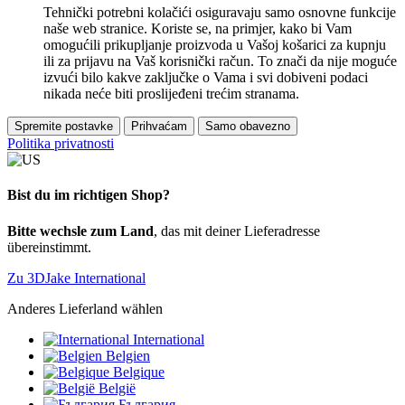
Tehnički potrebni kolačići osiguravaju samo osnovne funkcije
naše web stranice. Koriste se, na primjer, kako bi Vam
omogućili prikupljanje proizvoda u Vašoj košarici za kupnju
ili za prijavu na Vaš korisnički račun. To znači da nije moguće
izvući bilo kakve zaključke o Vama i svi dobiveni podaci
nikada neće biti proslijeđeni trećim stranama.
Spremite postavke
Prihvaćam
Samo obavezno
Politika privatnosti
Bist du im richtigen Shop?
Bitte wechsle zum Land
, das mit deiner Lieferadresse
übereinstimmt.
Zu 3DJake International
Anderes Lieferland wählen
International
Belgien
Belgique
België
България