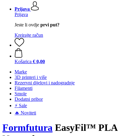
Prijava
Prijava
Jeste li ovdje
prvi put?
Kreirajte račun
Košarica
€ 0,00
Marke
3D printeri i više
Rezervni dijelovi i nadogradnje
Filamenti
Smole
Dodatni pribor
⚡ Sale
🔥 Noviteti
Formfutura
EasyFil™ PLA