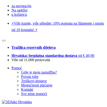
za navigaciju
Na sadržaj
u košaricu
⚡️Više kupite, više uštedite: 10% popusta na filamente i smolu
od 10 komada! ⚡️
Tražilica rezervnih dijelova
Hrvatska: besplatna standardna dostava
od € 49,90
Više od 11.000 proizvoda
Pomoć
Gdje je moja narudžba?
Povrat robe
Troškovi dostave
Mogućnosti plaćanja
Kontakt
Sve teme pomoći