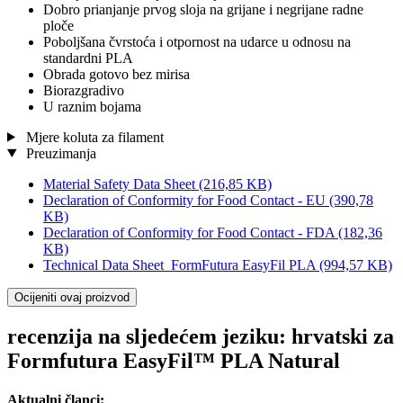
Dobro prianjanje prvog sloja na grijane i negrijane radne
ploče
Poboljšana čvrstoća i otpornost na udarce u odnosu na
standardni PLA
Obrada gotovo bez mirisa
Biorazgradivo
U raznim bojama
Mjere koluta za filament
Preuzimanja
Material Safety Data Sheet
(216,85 KB)
Declaration of Conformity for Food Contact - EU
(390,78
KB)
Declaration of Conformity for Food Contact - FDA
(182,36
KB)
Technical Data Sheet_FormFutura EasyFil PLA
(994,57 KB)
Ocijeniti ovaj proizvod
recenzija na sljedećem jeziku: hrvatski za
Formfutura EasyFil™ PLA Natural
Aktualni članci: