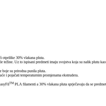
i otprilike 30% vlakana pluta.
 težine. Uz to ispisani predmeti imaju svojstva koja su nalik plutu kao 
je boje su prirodna punila pluta.
oguće i pojačati temperaturnim promjenama ekstrudera.
TM
EasyFil
PLA filamenti a 30% vlakana pluta sprječavaju da se predmet