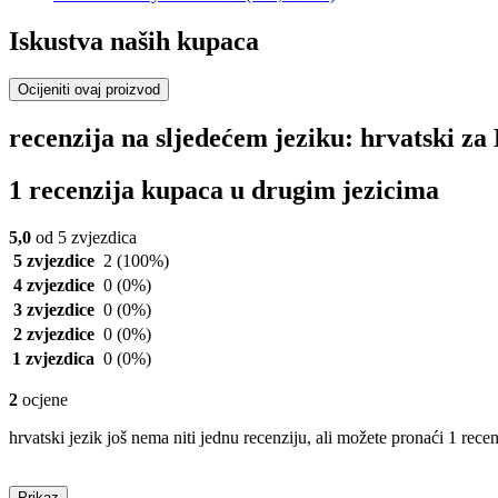
Iskustva naših kupaca
Ocijeniti ovaj proizvod
recenzija na sljedećem jeziku: hrvatski
1 recenzija kupaca u drugim jezicima
5,0
od 5 zvjezdica
5 zvjezdice
2
(100%)
4 zvjezdice
0
(0%)
3 zvjezdice
0
(0%)
2 zvjezdice
0
(0%)
1 zvjezdica
0
(0%)
2
ocjene
hrvatski jezik još nema niti jednu recenziju, ali možete pronaći 1 rece
Prikaz