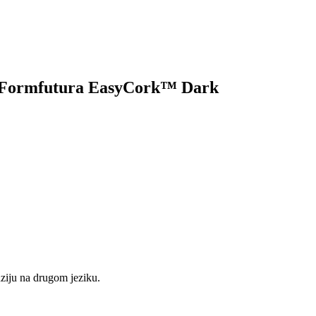
 za Formfutura EasyCork™ Dark
nziju na drugom jeziku.