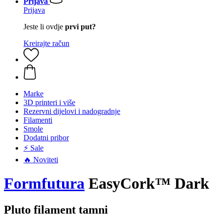
Prijava
Prijava
Jeste li ovdje
prvi put?
Kreirajte račun
Marke
3D printeri i više
Rezervni dijelovi i nadogradnje
Filamenti
Smole
Dodatni pribor
⚡ Sale
🔥 Noviteti
Formfutura
EasyCork™ Dark
Pluto filament tamni