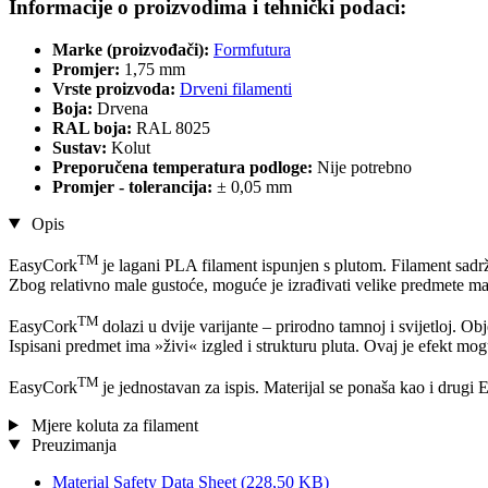
Informacije o proizvodima i tehnički podaci:
Marke (proizvođači):
Formfutura
Promjer:
1,75 mm
Vrste proizvoda:
Drveni filamenti
Boja:
Drvena
RAL boja:
RAL 8025
Sustav:
Kolut
Preporučena temperatura podloge:
Nije potrebno
Promjer - tolerancija:
± 0,05 mm
Opis
TM
EasyCork
je lagani PLA filament ispunjen s plutom. Filament sadrž
Zbog relativno male gustoće, moguće je izrađivati velike predmete male
TM
EasyCork
dolazi u dvije varijante – prirodno tamnoj i svijetloj. Ob
Ispisani predmet ima »živi« izgled i strukturu pluta. Ovaj je efekt m
TM
EasyCork
je jednostavan za ispis. Materijal se ponaša kao i drugi 
Mjere koluta za filament
Preuzimanja
Material Safety Data Sheet
(228,50 KB)