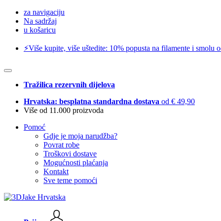
za navigaciju
Na sadržaj
u košaricu
⚡️Više kupite, više uštedite: 10% popusta na filamente i smolu 
Tražilica rezervnih dijelova
Hrvatska: besplatna standardna dostava
od € 49,90
Više od 11.000 proizvoda
Pomoć
Gdje je moja narudžba?
Povrat robe
Troškovi dostave
Mogućnosti plaćanja
Kontakt
Sve teme pomoći