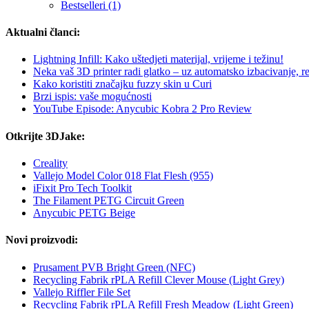
Bestselleri (1)
Aktualni članci:
Lightning Infill: Kako uštedjeti materijal, vrijeme i težinu!
Neka vaš 3D printer radi glatko – uz automatsko izbacivanje, red
Kako koristiti značajku fuzzy skin u Curi
Brzi ispis: vaše mogućnosti
YouTube Episode: Anycubic Kobra 2 Pro Review
Otkrijte 3DJake:
Creality
Vallejo Model Color 018 Flat Flesh (955)
iFixit Pro Tech Toolkit
The Filament PETG Circuit Green
Anycubic PETG Beige
Novi proizvodi:
Prusament PVB Bright Green (NFC)
Recycling Fabrik rPLA Refill Clever Mouse (Light Grey)
Vallejo Riffler File Set
Recycling Fabrik rPLA Refill Fresh Meadow (Light Green)