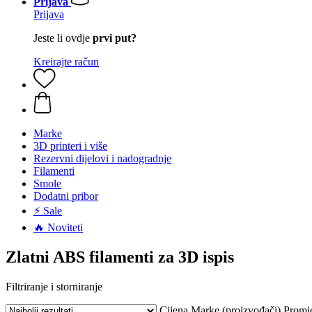
Prijava
Prijava
Jeste li ovdje
prvi put?
Kreirajte račun
Marke
3D printeri i više
Rezervni dijelovi i nadogradnje
Filamenti
Smole
Dodatni pribor
⚡ Sale
🔥 Noviteti
Zlatni ABS filamenti za 3D ispis
Filtriranje i storniranje
Cijena
Marke (proizvođači)
Promj