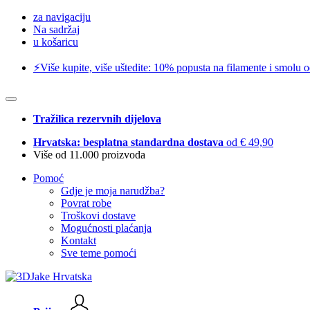
za navigaciju
Na sadržaj
u košaricu
⚡️Više kupite, više uštedite: 10% popusta na filamente i smolu 
Tražilica rezervnih dijelova
Hrvatska: besplatna standardna dostava
od € 49,90
Više od 11.000 proizvoda
Pomoć
Gdje je moja narudžba?
Povrat robe
Troškovi dostave
Mogućnosti plaćanja
Kontakt
Sve teme pomoći