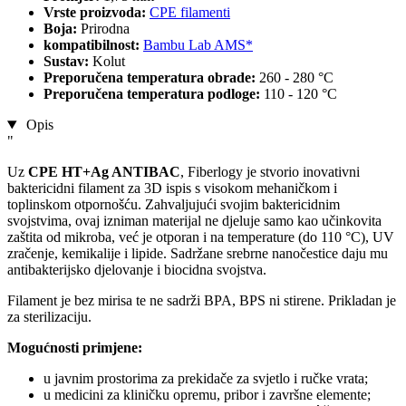
Vrste proizvoda:
CPE filamenti
Boja:
Prirodna
kompatibilnost:
Bambu Lab AMS*
Sustav:
Kolut
Preporučena temperatura obrade:
260 - 280 °C
Preporučena temperatura podloge:
110 - 120 °C
Opis
"
Uz
CPE HT+Ag ANTIBAC
, Fiberlogy je stvorio inovativni
baktericidni filament za 3D ispis s visokom mehaničkom i
toplinskom otpornošću. Zahvaljujući svojim baktericidnim
svojstvima, ovaj izniman materijal ne djeluje samo kao učinkovita
zaštita od mikroba, već je otporan i na temperature (do 110 °C), UV
zračenje, kemikalije i lipide. Sadržane srebrne nanočestice daju mu
antibakterijsko djelovanje i biocidna svojstva.
Filament je bez mirisa te ne sadrži BPA, BPS ni stirene. Prikladan je
za sterilizaciju.
Mogućnosti primjene:
u javnim prostorima za prekidače za svjetlo i ručke vrata;
u medicini za kliničku opremu, pribor i završne elemente;