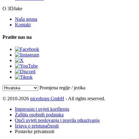
O 3DJake
Naša grupa
Kontakt
Pratite nas na
Promjena regije / jezika
© 2010-2026
niceshops GmbH
- All rights reserved.
Impresum i uvjeti korištenja
Zaštita osobnih podataka
Opći uvjeti poslovanja i pravila otkazivanja
Izjava o pristupačnosti
Postavke privatnosti