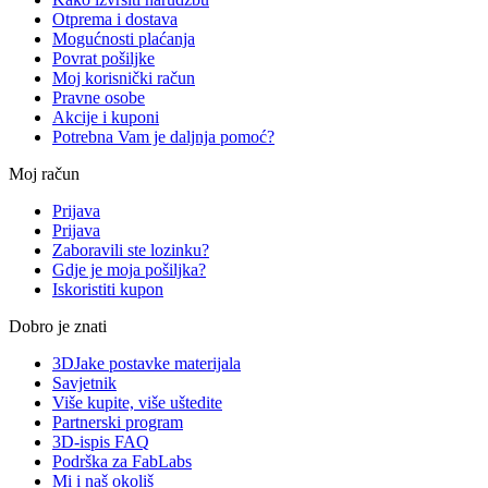
Otprema i dostava
Mogućnosti plaćanja
Povrat pošiljke
Moj korisnički račun
Pravne osobe
Akcije i kuponi
Potrebna Vam je daljnja pomoć?
Moj račun
Prijava
Prijava
Zaboravili ste lozinku?
Gdje je moja pošiljka?
Iskoristiti kupon
Dobro je znati
3DJake postavke materijala
Savjetnik
Više kupite, više uštedite
Partnerski program
3D-ispis FAQ
Podrška za FabLabs
Mi i naš okoliš