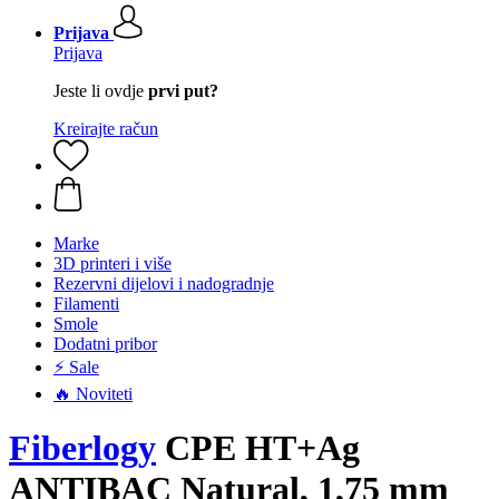
Prijava
Prijava
Jeste li ovdje
prvi put?
Kreirajte račun
Marke
3D printeri i više
Rezervni dijelovi i nadogradnje
Filamenti
Smole
Dodatni pribor
⚡ Sale
🔥 Noviteti
Fiberlogy
CPE HT+Ag
ANTIBAC Natural, 1,75 mm