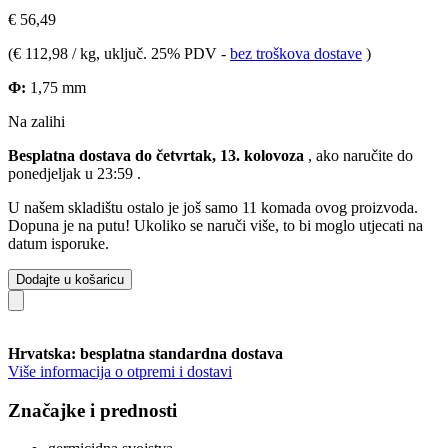
€ 56,49
(
€ 112,98 / kg
, uključ. 25% PDV
-
bez troškova dostave
)
Φ:
1,75 mm
Na zalihi
Besplatna dostava do četvrtak, 13. kolovoza
, ako naručite do
ponedjeljak u 23:59
.
U našem skladištu ostalo je još samo 11 komada ovog proizvoda.
Dopuna je na putu! Ukoliko se naruči više, to bi moglo utjecati na
datum isporuke.
Dodajte u košaricu
Hrvatska: besplatna standardna dostava
Više informacija o otpremi i dostavi
Značajke i prednosti