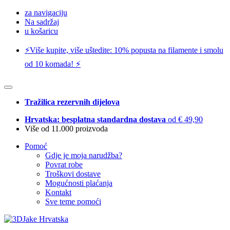
za navigaciju
Na sadržaj
u košaricu
⚡️Više kupite, više uštedite: 10% popusta na filamente i smolu
od 10 komada! ⚡️
Tražilica rezervnih dijelova
Hrvatska: besplatna standardna dostava
od € 49,90
Više od 11.000 proizvoda
Pomoć
Gdje je moja narudžba?
Povrat robe
Troškovi dostave
Mogućnosti plaćanja
Kontakt
Sve teme pomoći