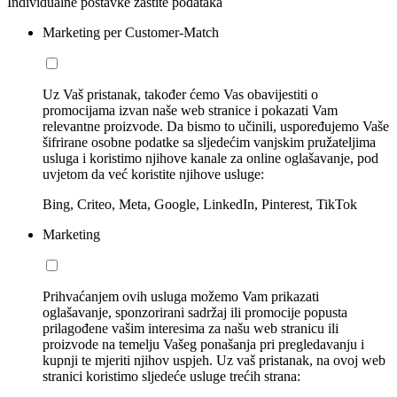
Individualne postavke zaštite podataka
Marketing per Customer-Match
Uz Vaš pristanak, također ćemo Vas obavijestiti o
promocijama izvan naše web stranice i pokazati Vam
relevantne proizvode. Da bismo to učinili, uspoređujemo Vaše
šifrirane osobne podatke sa sljedećim vanjskim pružateljima
usluga i koristimo njihove kanale za online oglašavanje, pod
uvjetom da već koristite njihove usluge:
Bing, Criteo, Meta, Google, LinkedIn, Pinterest, TikTok
Marketing
Prihvaćanjem ovih usluga možemo Vam prikazati
oglašavanje, sponzorirani sadržaj ili promocije popusta
prilagođene vašim interesima za našu web stranicu ili
proizvode na temelju Vašeg ponašanja pri pregledavanju i
kupnji te mjeriti njihov uspjeh. Uz vaš pristanak, na ovoj web
stranici koristimo sljedeće usluge trećih strana: