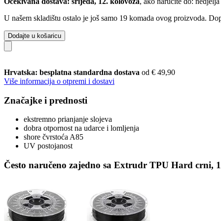
Očekivana dostava: srijeda, 12. kolovoza
, ako naručite do:
nedjelja
U našem skladištu ostalo je još samo 19 komada ovog proizvoda. Dopun
Dodajte u košaricu
Hrvatska: besplatna standardna dostava
od € 49,90
Više informacija o otpremi i dostavi
Značajke i prednosti
ekstremno prianjanje slojeva
dobra otpornost na udarce i lomljenja
shore čvrstoća A85
UV postojanost
Često naručeno zajedno sa Extrudr TPU Hard crni, 