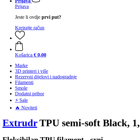
Prijava
Prijava
Jeste li ovdje
prvi put?
Kreirajte račun
Košarica
€ 0,00
Marke
3D printeri i više
Rezervni dijelovi i nadogradnje
Filamenti
Smole
Dodatni pribor
⚡ Sale
🔥 Noviteti
Extrudr
TPU semi-soft Black, 1
Fleksibilan TPU filament - crni