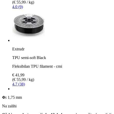
(€ 55,99 / kg)
4.0 (9)
Extrudr
TPU semi-soft Black
Fleksibilan TPU filament - crni
€ 41,99
(€ 55,99 / kg)
4.7 (38)
Φ:
1,75 mm
Na zalihi