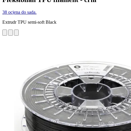
38 ocjena do sada.
Extrudr TPU semi-soft Black