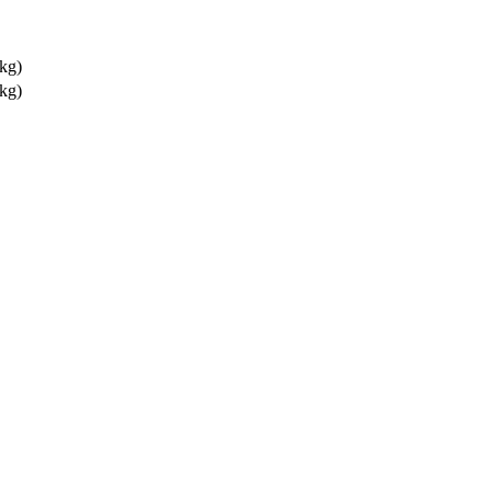
 kg)
 kg)