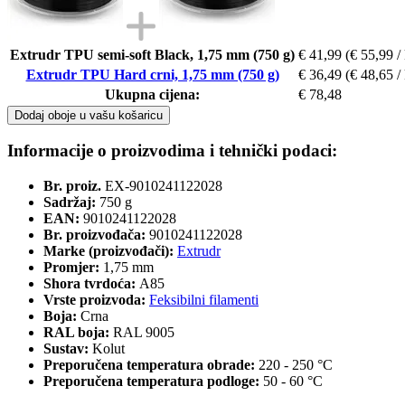
Extrudr TPU semi-soft Black, 1,75 mm (750 g)
€ 41,99
(€ 55,99 /
Extrudr TPU Hard crni, 1,75 mm (750 g)
€ 36,49
(€ 48,65 /
Ukupna cijena:
€ 78,48
Dodaj oboje u vašu košaricu
Informacije o proizvodima i tehnički podaci:
Br. proiz.
EX-9010241122028
Sadržaj:
750 g
EAN:
9010241122028
Br. proizvođača:
9010241122028
Marke (proizvođači):
Extrudr
Promjer:
1,75 mm
Shora tvrdoća:
A85
Vrste proizvoda:
Feksibilni filamenti
Boja:
Crna
RAL boja:
RAL 9005
Sustav:
Kolut
Preporučena temperatura obrade:
220 - 250 °C
Preporučena temperatura podloge:
50 - 60 °C