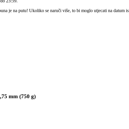
 do 23:59
.
a je na putu! Ukoliko se naruči više, to bi moglo utjecati na datum i
1,75 mm (750 g)