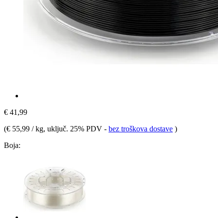
€ 41,99
(
€ 55,99 / kg
, uključ. 25% PDV
-
bez troškova dostave
)
Boja: