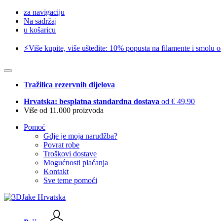
za navigaciju
Na sadržaj
u košaricu
⚡️Više kupite, više uštedite: 10% popusta na filamente i smolu 
Tražilica rezervnih dijelova
Hrvatska: besplatna standardna dostava
od € 49,90
Više od 11.000 proizvoda
Pomoć
Gdje je moja narudžba?
Povrat robe
Troškovi dostave
Mogućnosti plaćanja
Kontakt
Sve teme pomoći