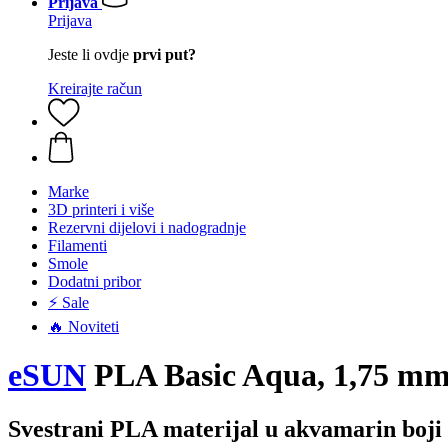
Prijava
Prijava
Jeste li ovdje
prvi put?
Kreirajte račun
Marke
3D printeri i više
Rezervni dijelovi i nadogradnje
Filamenti
Smole
Dodatni pribor
⚡ Sale
🔥 Noviteti
eSUN
PLA Basic Aqua, 1,75 mm 
Svestrani PLA materijal u akvamarin boji