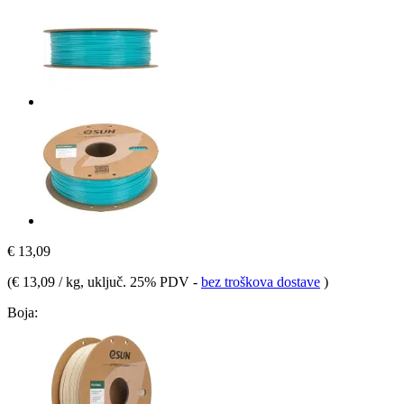
€ 13,09
(
€ 13,09 / kg
, uključ. 25% PDV
-
bez troškova dostave
)
Boja: