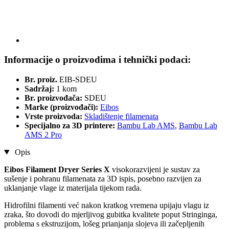
Informacije o proizvodima i tehnički podaci:
Br. proiz.
EIB-SDEU
Sadržaj:
1 kom
Br. proizvođača:
SDEU
Marke (proizvođači):
Eibos
Vrste proizvoda:
Skladištenje filamenata
Specijalno za 3D printere:
Bambu Lab AMS
,
Bambu Lab
AMS 2 Pro
Opis
Eibos Filament Dryer Series X
visokorazvijeni je sustav za
sušenje i pohranu filamenata za 3D ispis, posebno razvijen za
uklanjanje vlage iz materijala tijekom rada.
Hidrofilni filamenti već nakon kratkog vremena upijaju vlagu iz
zraka, što dovodi do mjerljivog gubitka kvalitete poput Stringinga,
problema s ekstruzijom, lošeg prianjanja slojeva ili začepljenih