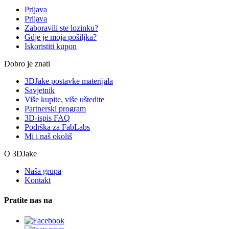
Prijava
Prijava
Zaboravili ste lozinku?
Gdje je moja pošiljka?
Iskoristiti kupon
Dobro je znati
3DJake postavke materijala
Savjetnik
Više kupite, više uštedite
Partnerski program
3D-ispis FAQ
Podrška za FabLabs
Mi i naš okoliš
O 3DJake
Naša grupa
Kontakt
Pratite nas na