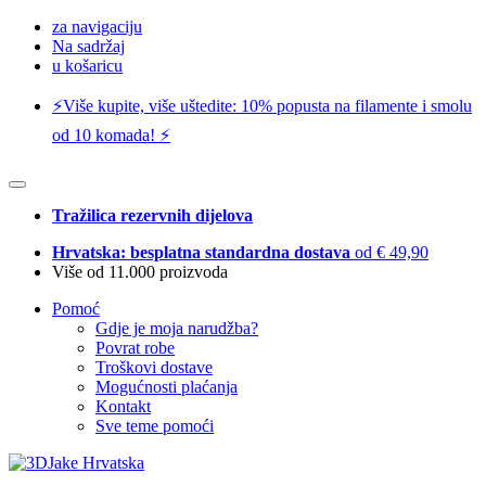
za navigaciju
Na sadržaj
u košaricu
⚡️Više kupite, više uštedite: 10% popusta na filamente i smolu
od 10 komada! ⚡️
Tražilica rezervnih dijelova
Hrvatska: besplatna standardna dostava
od € 49,90
Više od 11.000 proizvoda
Pomoć
Gdje je moja narudžba?
Povrat robe
Troškovi dostave
Mogućnosti plaćanja
Kontakt
Sve teme pomoći