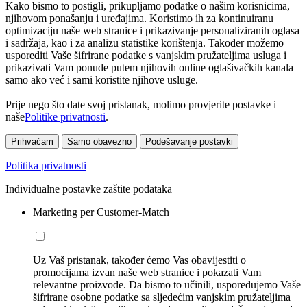
Kako bismo to postigli, prikupljamo podatke o našim korisnicima,
njihovom ponašanju i uređajima. Koristimo ih za kontinuiranu
optimizaciju naše web stranice i prikazivanje personaliziranih oglasa
i sadržaja, kao i za analizu statistike korištenja. Također možemo
usporediti Vaše šifrirane podatke s vanjskim pružateljima usluga i
prikazivati Vam ponude putem njihovih online oglašivačkih kanala
samo ako već i sami koristite njihove usluge.
Prije nego što date svoj pristanak, molimo provjerite postavke i
naše
Politike privatnosti
.
Prihvaćam
Samo obavezno
Podešavanje postavki
Politika privatnosti
Individualne postavke zaštite podataka
Marketing per Customer-Match
Uz Vaš pristanak, također ćemo Vas obavijestiti o
promocijama izvan naše web stranice i pokazati Vam
relevantne proizvode. Da bismo to učinili, uspoređujemo Vaše
šifrirane osobne podatke sa sljedećim vanjskim pružateljima