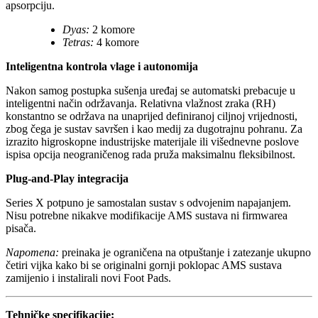
apsorpciju.
Dyas:
2 komore
Tetras:
4 komore
Inteligentna kontrola vlage i autonomija
Nakon samog postupka sušenja uređaj se automatski prebacuje u
inteligentni način održavanja. Relativna vlažnost zraka (RH)
konstantno se održava na unaprijed definiranoj ciljnoj vrijednosti,
zbog čega je sustav savršen i kao medij za dugotrajnu pohranu. Za
izrazito higroskopne industrijske materijale ili višednevne poslove
ispisa opcija neograničenog rada pruža maksimalnu fleksibilnost.
Plug-and-Play integracija
Series X potpuno je samostalan sustav s odvojenim napajanjem.
Nisu potrebne nikakve modifikacije AMS sustava ni firmwarea
pisača.
Napomena:
preinaka je ograničena na otpuštanje i zatezanje ukupno
četiri vijka kako bi se originalni gornji poklopac AMS sustava
zamijenio i instalirali novi Foot Pads.
Tehničke specifikacije: