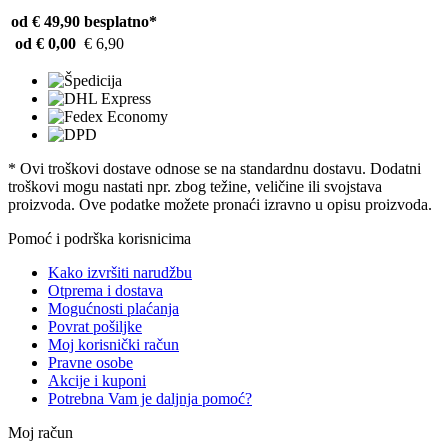
od € 49,90
besplatno*
od € 0,00
€ 6,90
* Ovi troškovi dostave odnose se na standardnu ​​dostavu. Dodatni
troškovi mogu nastati npr. zbog težine, veličine ili svojstava
proizvoda. Ove podatke možete pronaći izravno u opisu proizvoda.
Pomoć i podrška korisnicima
Kako izvršiti narudžbu
Otprema i dostava
Mogućnosti plaćanja
Povrat pošiljke
Moj korisnički račun
Pravne osobe
Akcije i kuponi
Potrebna Vam je daljnja pomoć?
Moj račun