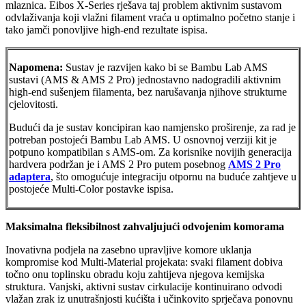
mlaznica. Eibos X-Series rješava taj problem aktivnim sustavom
odvlaživanja koji vlažni filament vraća u optimalno početno stanje i
tako jamči ponovljive high-end rezultate ispisa.
Napomena:
Sustav je razvijen kako bi se Bambu Lab AMS
sustavi (AMS & AMS 2 Pro) jednostavno nadogradili aktivnim
high-end sušenjem filamenta, bez narušavanja njihove strukturne
cjelovitosti.
Budući da je sustav koncipiran kao namjensko proširenje, za rad je
potreban postojeći Bambu Lab AMS. U osnovnoj verziji kit je
potpuno kompatibilan s AMS-om. Za korisnike novijih generacija
hardvera podržan je i AMS 2 Pro putem posebnog
AMS 2 Pro
adaptera
, što omogućuje integraciju otpornu na buduće zahtjeve u
postojeće Multi-Color postavke ispisa.
Maksimalna fleksibilnost zahvaljujući odvojenim komorama
Inovativna podjela na zasebno upravljive komore uklanja
kompromise kod Multi-Material projekata: svaki filament dobiva
točno onu toplinsku obradu koju zahtijeva njegova kemijska
struktura. Vanjski, aktivni sustav cirkulacije kontinuirano odvodi
vlažan zrak iz unutrašnjosti kućišta i učinkovito sprječava ponovnu