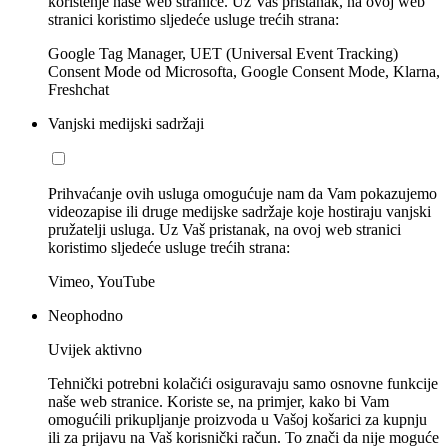
korištenje naše web stranice. Uz Vaš pristanak, na ovoj web
stranici koristimo sljedeće usluge trećih strana:
Google Tag Manager, UET (Universal Event Tracking)
Consent Mode od Microsofta, Google Consent Mode, Klarna,
Freshchat
Vanjski medijski sadržaji
Prihvaćanje ovih usluga omogućuje nam da Vam pokazujemo
videozapise ili druge medijske sadržaje koje hostiraju vanjski
pružatelji usluga. Uz Vaš pristanak, na ovoj web stranici
koristimo sljedeće usluge trećih strana:
Vimeo, YouTube
Neophodno
Uvijek aktivno
Tehnički potrebni kolačići osiguravaju samo osnovne funkcije
naše web stranice. Koriste se, na primjer, kako bi Vam
omogućili prikupljanje proizvoda u Vašoj košarici za kupnju
ili za prijavu na Vaš korisnički račun. To znači da nije moguće