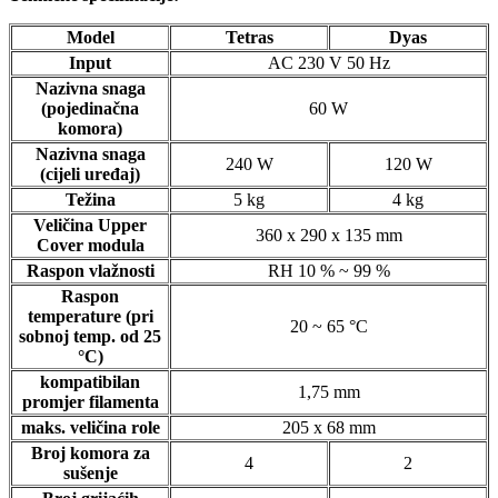
Model
Tetras
Dyas
Input
AC 230 V 50 Hz
Nazivna snaga
(pojedinačna
60 W
komora)
Nazivna snaga
240 W
120 W
(cijeli uređaj)
Težina
5 kg
4 kg
Veličina Upper
360 x 290 x 135 mm
Cover modula
Raspon vlažnosti
RH 10 % ~ 99 %
Raspon
temperature (pri
20 ~ 65 °C
sobnoj temp. od 25
°C)
kompatibilan
1,75 mm
promjer filamenta
maks. veličina role
205 x 68 mm
Broj komora za
4
2
sušenje