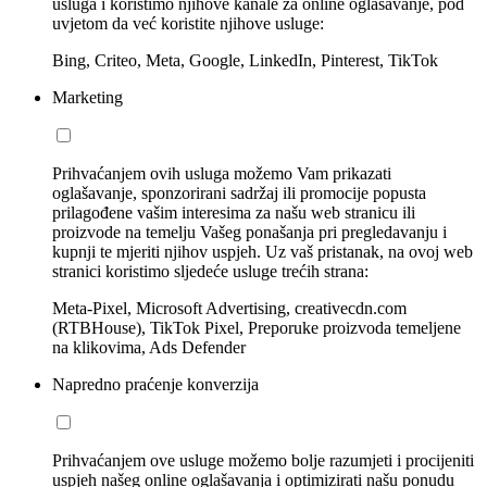
usluga i koristimo njihove kanale za online oglašavanje, pod
uvjetom da već koristite njihove usluge:
Bing, Criteo, Meta, Google, LinkedIn, Pinterest, TikTok
Marketing
Prihvaćanjem ovih usluga možemo Vam prikazati
oglašavanje, sponzorirani sadržaj ili promocije popusta
prilagođene vašim interesima za našu web stranicu ili
proizvode na temelju Vašeg ponašanja pri pregledavanju i
kupnji te mjeriti njihov uspjeh. Uz vaš pristanak, na ovoj web
stranici koristimo sljedeće usluge trećih strana:
Meta-Pixel, Microsoft Advertising, creativecdn.com
(RTBHouse), TikTok Pixel, Preporuke proizvoda temeljene
na klikovima, Ads Defender
Napredno praćenje konverzija
Prihvaćanjem ove usluge možemo bolje razumjeti i procijeniti
uspjeh našeg online oglašavanja i optimizirati našu ponudu