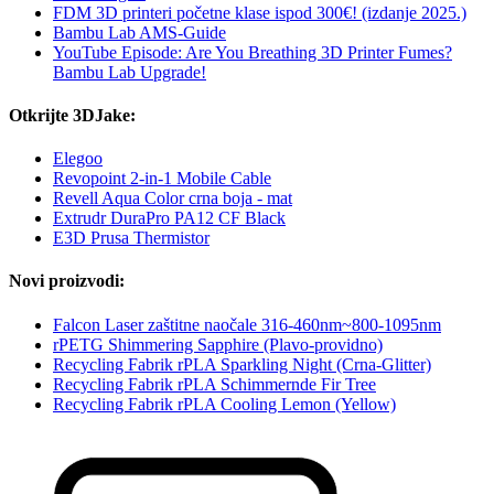
FDM 3D printeri početne klase ispod 300€! (izdanje 2025.)
Bambu Lab AMS-Guide
YouTube Episode: Are You Breathing 3D Printer Fumes?
Bambu Lab Upgrade!
Otkrijte 3DJake:
Elegoo
Revopoint 2-in-1 Mobile Cable
Revell Aqua Color crna boja - mat
Extrudr DuraPro PA12 CF Black
E3D Prusa Thermistor
Novi proizvodi:
Falcon Laser zaštitne naočale 316-460nm~800-1095nm
rPETG Shimmering Sapphire (Plavo-providno)
Recycling Fabrik rPLA Sparkling Night (Crna-Glitter)
Recycling Fabrik rPLA Schimmernde Fir Tree
Recycling Fabrik rPLA Cooling Lemon (Yellow)