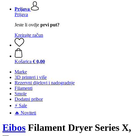
Prijava
Prijava
Jeste li ovdje
prvi put?
Kreirajte račun
Košarica
€ 0,00
Marke
3D printeri i više
Rezervni dijelovi i nadogradnje
Filamenti
Smole
Dodatni pribor
⚡ Sale
🔥 Noviteti
Eibos
Filament Dryer Series X,