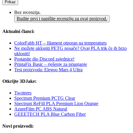
Prikaz
Bez recenzija.
Budite prvi i napišite recenziju za ovaj proizvod.
Aktualni članci:
ColorFabb HT – filament otporan na temperaturu
Ne možete ukloniti PETG nosače? Ovaj PLA trik će ih brzo
ukloniti!
Postanite dio Discord zajednice!
PrintaFix Basic – rješenje za prianjanje
Test proizvoda: Elegoo Mars 4 Ultra
Otkrijte 3DJake:
Twotrees
Spectrum Premium PCTG Clear
Spectrum ReFill PLA Premium Lion Orange
AzureFilm PC ABS Natural
GEEETECH PLA Blue Carbon Fiber
Novi proizvodi: