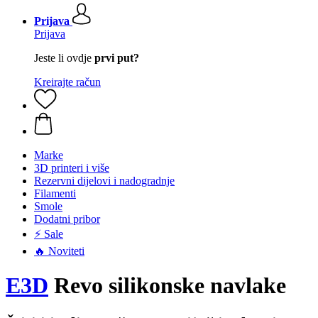
Prijava
Prijava
Jeste li ovdje
prvi put?
Kreirajte račun
Marke
3D printeri i više
Rezervni dijelovi i nadogradnje
Filamenti
Smole
Dodatni pribor
⚡ Sale
🔥 Noviteti
E3D
Revo silikonske navlake