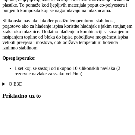
plastike. To pomaže kod ljepljivih materijala poput co-polyestera i
punjenih kompozita koji se nagomilavaju na mlaznicama.
Silikonske navlake također postižu temperaturnu stabilnost,
pogotovo ako za hlađenje ispisa koristite hladnjak s jakim strujanjem
zraka oko mlaznice. Dodatno hlađenje u kombinaciji sa smanjenim
rasipanjem topline od bloka do ispisa poboljšava mogućnost ispisa
velikih prevjesa i mostova, dok održava temperaturu hotenda
iznimno stabilnom.
Opseg isporuke:
1 set koji se sastoji od ukupno 10 silikonskih navlaka (2
rezervne navlake za svaku veličinu)
O E3D
Prikladno uz to