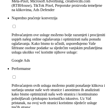
Meta-Pixel, Microsoft Advertising, creativecdn.com
(RTBHouse), TikTok Pixel, Preporuke proizvoda temeljene
na klikovima, Ads Defender
Napredno praćenje konverzija
Prihvaćanjem ove usluge možemo bolje razumjeti i procijeniti
uspjeh našeg online oglašavanja i optimizirati našu ponudu
oglašavanja. Kako bismo to učinili, uspoređujemo Vaše
šifrirane osobne podatke sa sljedećim vanjskim pružateljima
usluga ukoliko već koristite njihove usluge:
Google Ads
Performanse
Prihvaćanjem ovih usluga možemo pratiti ponašanje klikova i
surfanja unutar naše web stranice i anonimno ih analizirati
kako bismo optimizirali našu web stranicu i kontinuirano
poboljšavali cjelokupno korisničko iskustvo. Uz Vaš
pristanak, na ovoj web stranici koristimo sljedeće usluge
trećih strana: