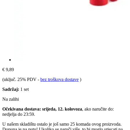
€ 9,89
(uključ. 25% PDV
-
bez troškova dostave
)
Sadržaj:
1 set
Na zalihi
Očekivana dostava: srijeda, 12. kolovoza
, ako naručite do:
nedjelja do 23:59
.
U našem skladištu ostalo je još samo 25 komada ovog proizvoda.
Dopuna je na putu! Ukoliko se naruči više, to bi moglo utjecati na