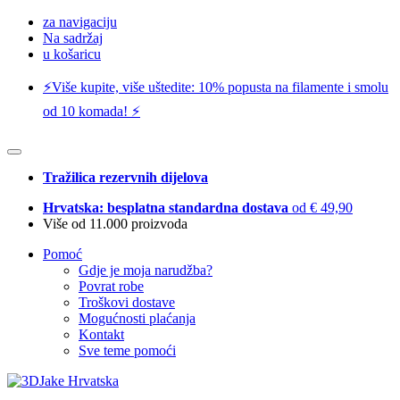
za navigaciju
Na sadržaj
u košaricu
⚡️Više kupite, više uštedite: 10% popusta na filamente i smolu
od 10 komada! ⚡️
Tražilica rezervnih dijelova
Hrvatska: besplatna standardna dostava
od € 49,90
Više od 11.000 proizvoda
Pomoć
Gdje je moja narudžba?
Povrat robe
Troškovi dostave
Mogućnosti plaćanja
Kontakt
Sve teme pomoći