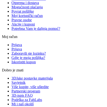
Otprema i dostava
Mogućnosti plaćanja
Povrat pošiljke
Moj korisnički račun
Pravne osobe
Akcije i kuponi
Potrebna Vam je daljnja pomoć?
Moj račun
Prijava
Prijava
Zaboravili ste lozinku?
Gdje je moja pošiljka?
Iskoristiti kupon
Dobro je znati
3DJake postavke materijala
Savjetnik
Više kupite, više uštedite
Partnerski program
3D-ispis FAQ
Podrška za FabLabs
Mi i naš okoliš