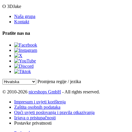
O 3DJake
Naša grupa
Kontakt
Pratite nas na
Promjena regije / jezika
© 2010-2026
niceshops GmbH
- All rights reserved.
Impresum i uvjeti korištenja
Zaštita osobnih podataka
Opći uvjeti poslovanja i pravila otkazivanja
Izjava o pristupačnosti
Postavke privatnosti