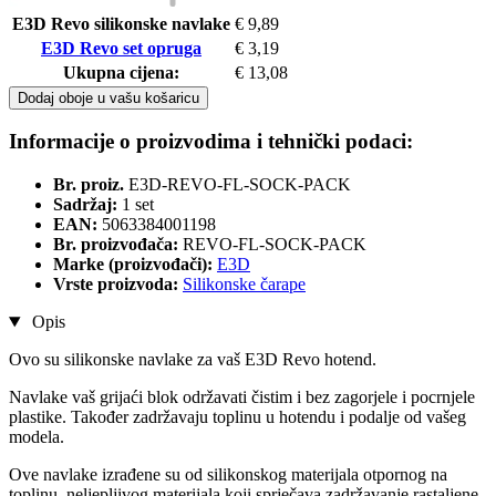
E3D Revo silikonske navlake
€ 9,89
E3D Revo set opruga
€ 3,19
Ukupna cijena:
€ 13,08
Dodaj oboje u vašu košaricu
Informacije o proizvodima i tehnički podaci:
Br. proiz.
E3D-REVO-FL-SOCK-PACK
Sadržaj:
1 set
EAN:
5063384001198
Br. proizvođača:
REVO-FL-SOCK-PACK
Marke (proizvođači):
E3D
Vrste proizvoda:
Silikonske čarape
Opis
Ovo su silikonske navlake za vaš E3D Revo hotend.
Navlake vaš grijaći blok održavati čistim i bez zagorjele i pocrnjele
plastike. Također zadržavaju toplinu u hotendu i podalje od vašeg
modela.
Ove navlake izrađene su od silikonskog materijala otpornog na
toplinu, neljepljivog materijala koji sprječava zadržavanje rastaljene