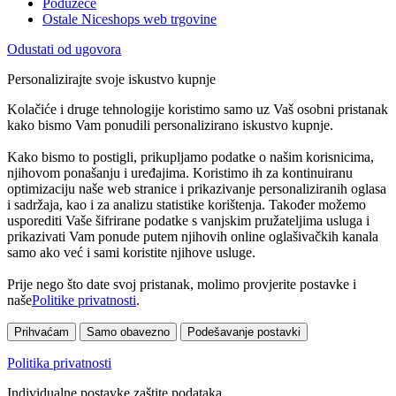
Poduzeće
Ostale Niceshops web trgovine
Odustati od ugovora
Personalizirajte svoje iskustvo kupnje
Kolačiće i druge tehnologije koristimo samo uz Vaš osobni pristanak
kako bismo Vam ponudili personalizirano iskustvo kupnje.
Kako bismo to postigli, prikupljamo podatke o našim korisnicima,
njihovom ponašanju i uređajima. Koristimo ih za kontinuiranu
optimizaciju naše web stranice i prikazivanje personaliziranih oglasa
i sadržaja, kao i za analizu statistike korištenja. Također možemo
usporediti Vaše šifrirane podatke s vanjskim pružateljima usluga i
prikazivati Vam ponude putem njihovih online oglašivačkih kanala
samo ako već i sami koristite njihove usluge.
Prije nego što date svoj pristanak, molimo provjerite postavke i
naše
Politike privatnosti
.
Prihvaćam
Samo obavezno
Podešavanje postavki
Politika privatnosti
Individualne postavke zaštite podataka