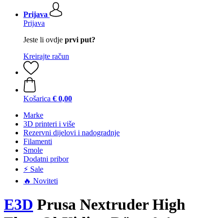
Prijava
Prijava
Jeste li ovdje
prvi put?
Kreirajte račun
Košarica
€ 0,00
Marke
3D printeri i više
Rezervni dijelovi i nadogradnje
Filamenti
Smole
Dodatni pribor
⚡ Sale
🔥 Noviteti
E3D
Prusa Nextruder High