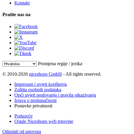
Kontakt
Pratite nas na
Promjena regije / jezika
© 2010-2026
niceshops GmbH
- All rights reserved.
Impresum i uvjeti korištenja
Zaštita osobnih podataka
Opći uvjeti poslovanja i pravila otkazivanja
Izjava o pristupačnosti
Postavke privatnosti
Poduzeće
Ostale Niceshops web trgovine
Odustati od ugovora