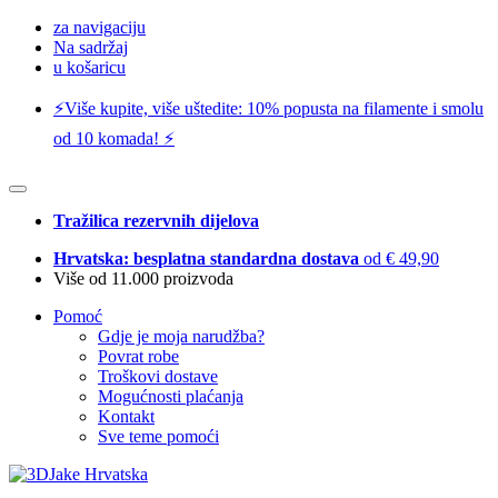
za navigaciju
Na sadržaj
u košaricu
⚡️Više kupite, više uštedite: 10% popusta na filamente i smolu
od 10 komada! ⚡️
Tražilica rezervnih dijelova
Hrvatska: besplatna standardna dostava
od € 49,90
Više od 11.000 proizvoda
Pomoć
Gdje je moja narudžba?
Povrat robe
Troškovi dostave
Mogućnosti plaćanja
Kontakt
Sve teme pomoći