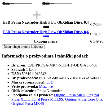
E3D Prusa Nextruder High Flow ObXidian Düse, 0,4
€ 74,99
mm
E3D Prusa Nextruder High Flow ObXidian Düse, 0,6
€ 74,99
mm
Ukupna cijena:
€ 149,98
Dodaj oboje u vašu košaricu
Informacije o proizvodima i tehnički podaci:
Br. proiz.
E3D-PRUSA-MK4-NOZ-HF-OBX-AS-0400
Sadržaj:
1 kom
EAN:
5061011018342
Br. proizvođača:
PRUSA-MK4-NOZ-HF-OBX-AS-0400
Marke (proizvođači):
E3D
Vrste proizvoda:
Mlaznice
Oblik mlaznice:
Prusa Nextruder
Specijalno za 3D printere:
Original Prusa MK4
,
Original
Prusa XL
,
Original Prusa MK3.9S
,
Original Prusa Core One
,
Original Prusa MK4S