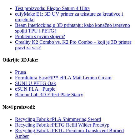
Test proizvoda: Elegoo Saturn 4 Ultra
eufyMake E1: 3D UV printer za teksture za kreativce i
umjetnike
Beam Interlocking u 3D printanju: kako konačno ispravno
spojiti TPU i PETG!
Problemi s prvim slojem?
Creality K2 Combo vs. K2 Pro Combo – koji je 3D printer
pravi za vas?
Otkrijte 3DJake:
Prusa
Formfutura EasyFil™ ePLA Matt Lemon Cream
SUNLU PETG Oak
eSUN PLA+ Purple
Bambu Lab 3D Effect Plate Starry
Novi proizvodi:
Recycling Fabrik rPLA Shimmering Sword
Recycling Fabrik rPETG Refill Wilder Prototyp
Recycling Fabrik rPETG Premium Translucent Burned
Amber