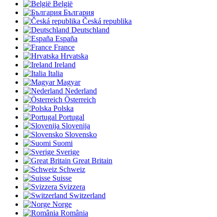
België
България
Česká republika
Deutschland
España
France
Hrvatska
Ireland
Italia
Magyar
Nederland
Österreich
Polska
Portugal
Slovenija
Slovensko
Suomi
Sverige
Great Britain
Schweiz
Suisse
Svizzera
Switzerland
Norge
România