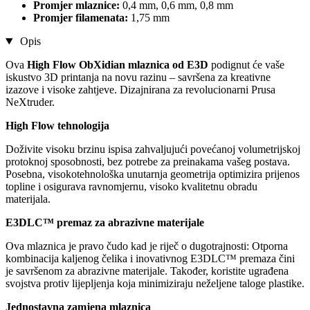
Promjer mlaznice:
0,4 mm, 0,6 mm, 0,8 mm
Promjer filamenata:
1,75 mm
Opis
Ova
High Flow ObXidian mlaznica od E3D
podignut će vaše
iskustvo 3D printanja na novu razinu – savršena za kreativne
izazove i visoke zahtjeve. Dizajnirana za revolucionarni Prusa
NeXtruder.
High Flow tehnologija
Doživite visoku brzinu ispisa zahvaljujući povećanoj volumetrijskoj
protoknoj sposobnosti, bez potrebe za preinakama vašeg postava.
Posebna, visokotehnološka unutarnja geometrija optimizira prijenos
topline i osigurava ravnomjernu, visoko kvalitetnu obradu
materijala.
E3DLC™ premaz za abrazivne materijale
Ova mlaznica je pravo čudo kad je riječ o dugotrajnosti: Otporna
kombinacija kaljenog čelika i inovativnog E3DLC™ premaza čini
je savršenom za abrazivne materijale. Također, koristite ugrađena
svojstva protiv lijepljenja koja minimiziraju neželjene taloge plastike.
Jednostavna zamjena mlaznica