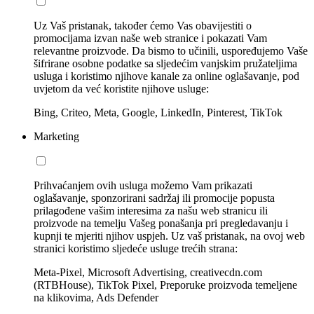
Uz Vaš pristanak, također ćemo Vas obavijestiti o
promocijama izvan naše web stranice i pokazati Vam
relevantne proizvode. Da bismo to učinili, uspoređujemo Vaše
šifrirane osobne podatke sa sljedećim vanjskim pružateljima
usluga i koristimo njihove kanale za online oglašavanje, pod
uvjetom da već koristite njihove usluge:
Bing, Criteo, Meta, Google, LinkedIn, Pinterest, TikTok
Marketing
Prihvaćanjem ovih usluga možemo Vam prikazati
oglašavanje, sponzorirani sadržaj ili promocije popusta
prilagođene vašim interesima za našu web stranicu ili
proizvode na temelju Vašeg ponašanja pri pregledavanju i
kupnji te mjeriti njihov uspjeh. Uz vaš pristanak, na ovoj web
stranici koristimo sljedeće usluge trećih strana:
Meta-Pixel, Microsoft Advertising, creativecdn.com
(RTBHouse), TikTok Pixel, Preporuke proizvoda temeljene
na klikovima, Ads Defender