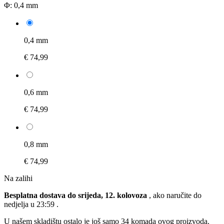
Φ:
0,4 mm
0,4 mm
€ 74,99
0,6 mm
€ 74,99
0,8 mm
€ 74,99
Na zalihi
Besplatna dostava do srijeda, 12. kolovoza
, ako naručite do
nedjelja u 23:59
.
U našem skladištu ostalo je još samo 34 komada ovog proizvoda.