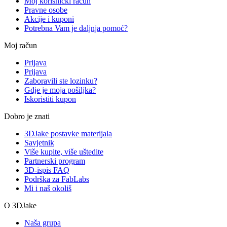
Moj korisnički račun
Pravne osobe
Akcije i kuponi
Potrebna Vam je daljnja pomoć?
Moj račun
Prijava
Prijava
Zaboravili ste lozinku?
Gdje je moja pošiljka?
Iskoristiti kupon
Dobro je znati
3DJake postavke materijala
Savjetnik
Više kupite, više uštedite
Partnerski program
3D-ispis FAQ
Podrška za FabLabs
Mi i naš okoliš
O 3DJake
Naša grupa