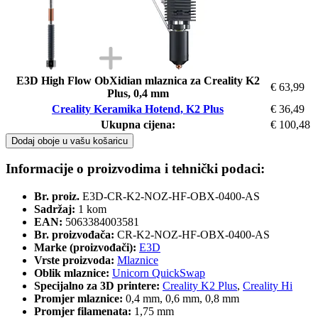
E3D High Flow ObXidian mlaznica za Creality K2
€ 63,99
Plus, 0,4 mm
Creality Keramika Hotend, K2 Plus
€ 36,49
Ukupna cijena:
€ 100,48
Dodaj oboje u vašu košaricu
Informacije o proizvodima i tehnički podaci:
Br. proiz.
E3D-CR-K2-NOZ-HF-OBX-0400-AS
Sadržaj:
1 kom
EAN:
5063384003581
Br. proizvođača:
CR-K2-NOZ-HF-OBX-0400-AS
Marke (proizvođači):
E3D
Vrste proizvoda:
Mlaznice
Oblik mlaznice:
Unicorn QuickSwap
Specijalno za 3D printere:
Creality K2 Plus
,
Creality Hi
Promjer mlaznice:
0,4 mm, 0,6 mm, 0,8 mm
Promjer filamenata:
1,75 mm