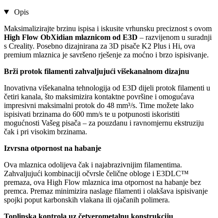
Opis
Maksimalizirajte brzinu ispisa i iskusite vrhunsku preciznost s ovom
High Flow ObXidian mlaznicom od E3D
– razvijenom u suradnji
s Creality. Posebno dizajnirana za 3D pisače K2 Plus i Hi, ova
premium mlaznica je savršeno rješenje za moćno i brzo ispisivanje.
Brži protok filamenti zahvaljujući višekanalnom dizajnu
Inovativna višekanalna tehnologija od E3D dijeli protok filamenti u
četiri kanala, što maksimizira kontaktne površine i omogućava
impresivni maksimalni protok do 48 mm³/s. Time možete lako
ispisivati brzinama do 600 mm/s te u potpunosti iskoristiti
mogućnosti Vašeg pisača – za pouzdanu i ravnomjernu ekstruziju
čak i pri visokim brzinama.
Izvrsna otpornost na habanje
Ova mlaznica odolijeva čak i najabrazivnijim filamentima.
Zahvaljujući kombinaciji očvrsle čelične obloge i E3DLC™
premaza, ova High Flow mlaznica ima otpornost na habanje bez
premca. Premaz minimizira naslage filamenti i olakšava ispisivanje
spojki poput karbonskih vlakana ili ojačanih polimera.
Toplinska kontrola uz četverometalnu konstrukciju