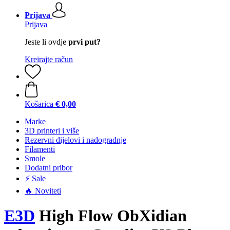
Prijava
Prijava
Jeste li ovdje
prvi put?
Kreirajte račun
Košarica
€ 0,00
Marke
3D printeri i više
Rezervni dijelovi i nadogradnje
Filamenti
Smole
Dodatni pribor
⚡ Sale
🔥 Noviteti
E3D
High Flow ObXidian