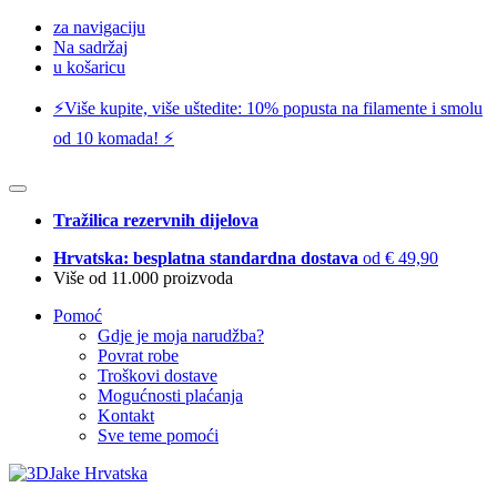
za navigaciju
Na sadržaj
u košaricu
⚡️Više kupite, više uštedite: 10% popusta na filamente i smolu
od 10 komada! ⚡️
Tražilica rezervnih dijelova
Hrvatska: besplatna standardna dostava
od € 49,90
Više od 11.000 proizvoda
Pomoć
Gdje je moja narudžba?
Povrat robe
Troškovi dostave
Mogućnosti plaćanja
Kontakt
Sve teme pomoći