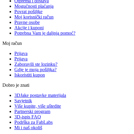
Otprema i dostava
Mogućnosti plaćanja
Povrat pošiljke
Moj korisnički račun
Pravne osobe
Akcije i kuponi
Potrebna Vam je daljnja pomoć?
Moj račun
Prijava
Prijava
Zaboravili ste lozinku?
Gdje je moja pošiljka?
Iskoristiti kupon
Dobro je znati
3DJake postavke materijala
Savjetnik
Više kupite, više uštedite
Partnerski program
3D-ispis FAQ
Podrška za FabLabs
Mi i naš okoliš