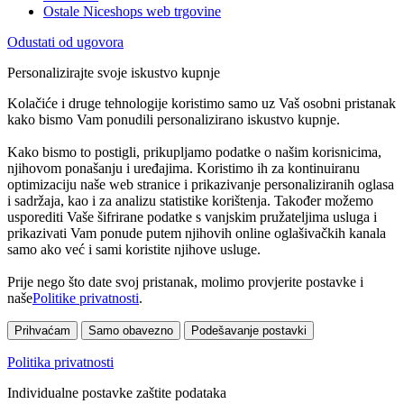
Ostale Niceshops web trgovine
Odustati od ugovora
Personalizirajte svoje iskustvo kupnje
Kolačiće i druge tehnologije koristimo samo uz Vaš osobni pristanak
kako bismo Vam ponudili personalizirano iskustvo kupnje.
Kako bismo to postigli, prikupljamo podatke o našim korisnicima,
njihovom ponašanju i uređajima. Koristimo ih za kontinuiranu
optimizaciju naše web stranice i prikazivanje personaliziranih oglasa
i sadržaja, kao i za analizu statistike korištenja. Također možemo
usporediti Vaše šifrirane podatke s vanjskim pružateljima usluga i
prikazivati Vam ponude putem njihovih online oglašivačkih kanala
samo ako već i sami koristite njihove usluge.
Prije nego što date svoj pristanak, molimo provjerite postavke i
naše
Politike privatnosti
.
Prihvaćam
Samo obavezno
Podešavanje postavki
Politika privatnosti
Individualne postavke zaštite podataka