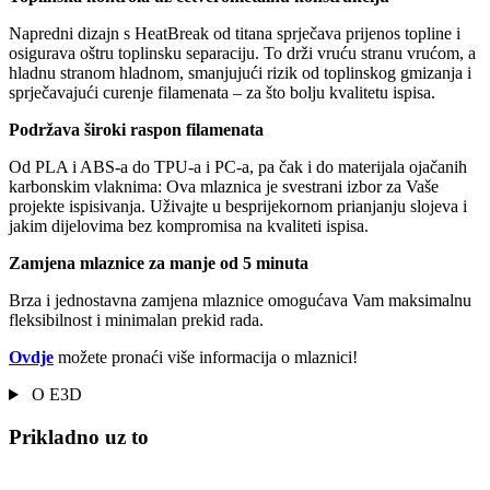
Napredni dizajn s HeatBreak od titana sprječava prijenos topline i
osigurava oštru toplinsku separaciju. To drži vruću stranu vrućom, a
hladnu stranom hladnom, smanjujući rizik od toplinskog gmizanja i
sprječavajući curenje filamenata – za što bolju kvalitetu ispisa.
Podržava široki raspon filamenata
Od PLA i ABS-a do TPU-a i PC-a, pa čak i do materijala ojačanih
karbonskim vlaknima: Ova mlaznica je svestrani izbor za Vaše
projekte ispisivanja. Uživajte u besprijekornom prianjanju slojeva i
jakim dijelovima bez kompromisa na kvaliteti ispisa.
Zamjena mlaznice za manje od 5 minuta
Brza i jednostavna zamjena mlaznice omogućava Vam maksimalnu
fleksibilnost i minimalan prekid rada.
Ovdje
možete pronaći više informacija o mlaznici!
O E3D
Prikladno uz to