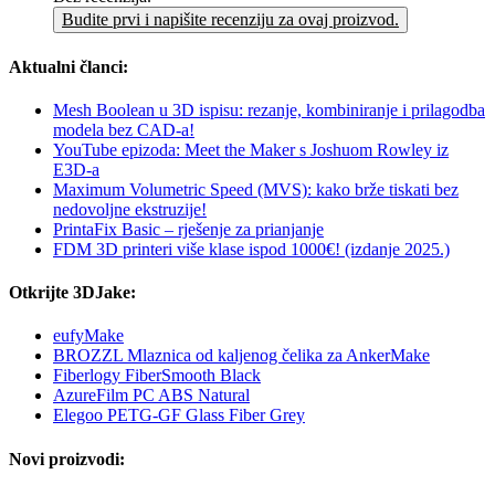
Budite prvi i napišite recenziju za ovaj proizvod.
Aktualni članci:
Mesh Boolean u 3D ispisu: rezanje, kombiniranje i prilagodba
modela bez CAD-a!
YouTube epizoda: Meet the Maker s Joshuom Rowley iz
E3D-a
Maximum Volumetric Speed (MVS): kako brže tiskati bez
nedovoljne ekstruzije!
PrintaFix Basic – rješenje za prianjanje
FDM 3D printeri više klase ispod 1000€! (izdanje 2025.)
Otkrijte 3DJake:
eufyMake
BROZZL Mlaznica od kaljenog čelika za AnkerMake
Fiberlogy FiberSmooth Black
AzureFilm PC ABS Natural
Elegoo PETG-GF Glass Fiber Grey
Novi proizvodi: