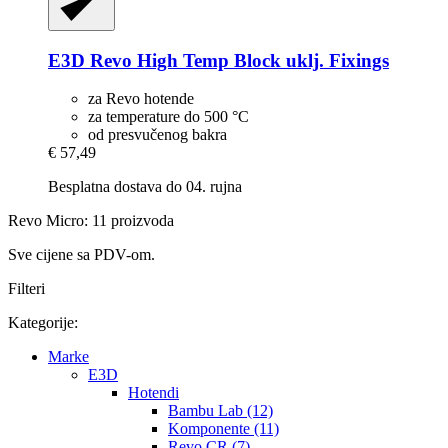
E3D
Revo High Temp Block uklj. Fixings
za Revo hotende
za temperature do 500 °C
od presvučenog bakra
€ 57,49
Besplatna dostava do 04. rujna
Revo Micro: 11 proizvoda
Sve cijene sa PDV-om.
Filteri
Kategorije:
Marke
E3D
Hotendi
Bambu Lab (12)
Komponente (11)
Revo CR (7)