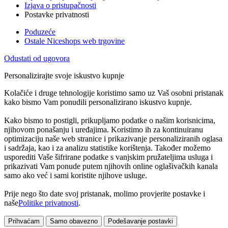
Izjava o pristupačnosti
Postavke privatnosti
Poduzeće
Ostale Niceshops web trgovine
Odustati od ugovora
Personalizirajte svoje iskustvo kupnje
Kolačiće i druge tehnologije koristimo samo uz Vaš osobni pristanak
kako bismo Vam ponudili personalizirano iskustvo kupnje.
Kako bismo to postigli, prikupljamo podatke o našim korisnicima,
njihovom ponašanju i uređajima. Koristimo ih za kontinuiranu
optimizaciju naše web stranice i prikazivanje personaliziranih oglasa
i sadržaja, kao i za analizu statistike korištenja. Također možemo
usporediti Vaše šifrirane podatke s vanjskim pružateljima usluga i
prikazivati Vam ponude putem njihovih online oglašivačkih kanala
samo ako već i sami koristite njihove usluge.
Prije nego što date svoj pristanak, molimo provjerite postavke i
naše
Politike privatnosti
.
Prihvaćam
Samo obavezno
Podešavanje postavki