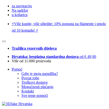
za navigaciju
Na sadržaj
u košaricu
⚡️Više kupite, više uštedite: 10% popusta na filamente i smolu
od 10 komada! ⚡️
Tražilica rezervnih dijelova
Hrvatska: besplatna standardna dostava
od € 49,90
Više od 11.000 proizvoda
Pomoć
Gdje je moja narudžba?
Povrat robe
Troškovi dostave
Mogućnosti plaćanja
Kontakt
Sve teme pomoći