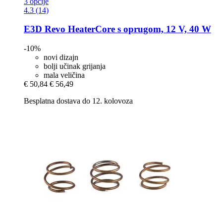
3 opcije
4.3 (14)
E3D
Revo HeaterCore s oprugom, 12 V, 40 W
-10%
novi dizajn
bolji učinak grijanja
mala veličina
€ 50,84
€ 56,49
Besplatna dostava do 12. kolovoza