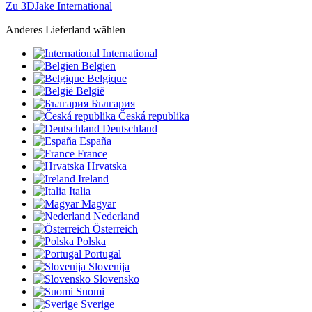
Zu 3DJake International
Anderes Lieferland wählen
International
Belgien
Belgique
België
България
Česká republika
Deutschland
España
France
Hrvatska
Ireland
Italia
Magyar
Nederland
Österreich
Polska
Portugal
Slovenija
Slovensko
Suomi
Sverige