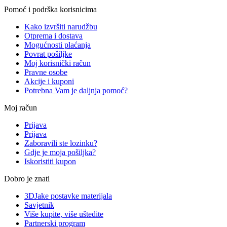
Pomoć i podrška korisnicima
Kako izvršiti narudžbu
Otprema i dostava
Mogućnosti plaćanja
Povrat pošiljke
Moj korisnički račun
Pravne osobe
Akcije i kuponi
Potrebna Vam je daljnja pomoć?
Moj račun
Prijava
Prijava
Zaboravili ste lozinku?
Gdje je moja pošiljka?
Iskoristiti kupon
Dobro je znati
3DJake postavke materijala
Savjetnik
Više kupite, više uštedite
Partnerski program