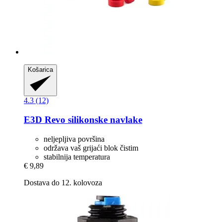
Košarica
4.3 (12)
E3D
Revo silikonske navlake
neljepljiva površina
održava vaš grijaći blok čistim
stabilnija temperatura
€ 9,89
Dostava do 12. kolovoza