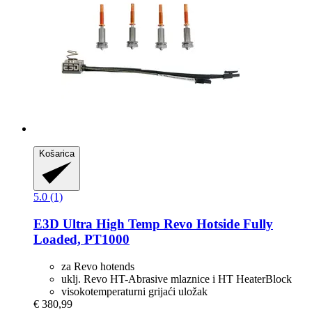
Košarica
5.0 (1)
E3D
Ultra High Temp Revo Hotside Fully
Loaded, PT1000
za Revo hotends
uklj. Revo HT-Abrasive mlaznice i HT HeaterBlock
visokotemperaturni grijaći uložak
€ 380,99