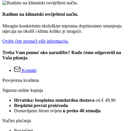
Radimo na klimatski osviješteni način.
Mnogim konkretnim ekološkim mjerama doprinosimo smanjenju
utjecaja na okoliš i klimu koliko je moguće.
Ovdje ćete pronaći više informacija.
Treba Vam pomoć oko narudžbe? Rado ćemo odgovoriti na
Vaša pitanja.
Kontakt
Provjerena kvaliteta
Sigurna online kupnja
Hrvatska: besplatna standardna dostava
od € 49,90
Besplatni povrat proizvoda
Dostavljamo širom svijeta
u preko 40 zemalja
Načini plaćanja
Pouzećem