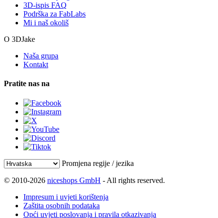
3D-ispis FAQ
Podrška za FabLabs
Mi i naš okoliš
O 3DJake
Naša grupa
Kontakt
Pratite nas na
Promjena regije / jezika
© 2010-2026
niceshops GmbH
- All rights reserved.
Impresum i uvjeti korištenja
Zaštita osobnih podataka
Opći uvjeti poslovanja i pravila otkazivanja