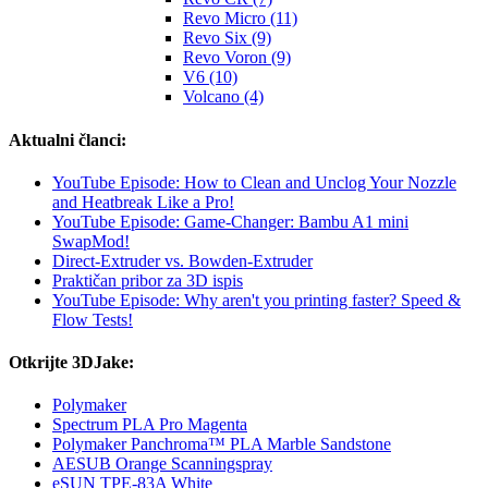
Revo Micro (11)
Revo Six (9)
Revo Voron (9)
V6 (10)
Volcano (4)
Aktualni članci:
YouTube Episode: How to Clean and Unclog Your Nozzle
and Heatbreak Like a Pro!
YouTube Episode: Game-Changer: Bambu A1 mini
SwapMod!
Direct-Extruder vs. Bowden-Extruder
Praktičan pribor za 3D ispis
YouTube Episode: Why aren't you printing faster? Speed &
Flow Tests!
Otkrijte 3DJake:
Polymaker
Spectrum PLA Pro Magenta
Polymaker Panchroma™ PLA Marble Sandstone
AESUB Orange Scanningspray
eSUN TPE-83A White