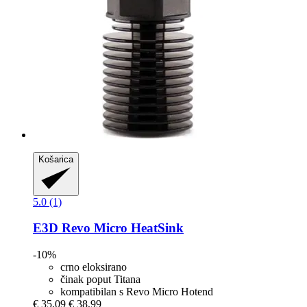
Košarica
5.0 (1)
E3D
Revo Micro HeatSink
-10%
crno eloksirano
činak poput Titana
kompatibilan s Revo Micro Hotend
€ 35,09
€ 38,99