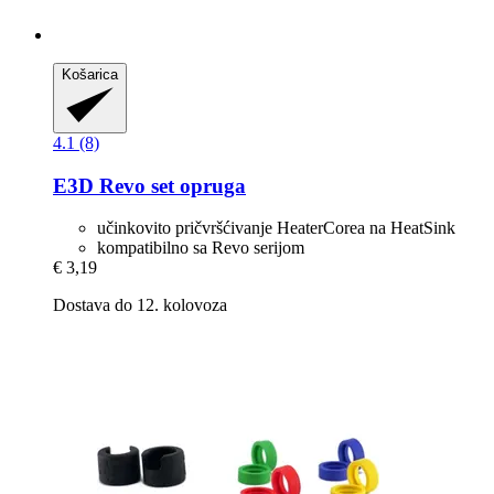
Košarica
4.1 (8)
E3D
Revo set opruga
učinkovito pričvršćivanje HeaterCorea na HeatSink
kompatibilno sa Revo serijom
€ 3,19
Dostava do 12. kolovoza