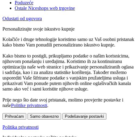
Poduzeće
Ostale Niceshops web trgovine
Odustati od ugovora
Personalizirajte svoje iskustvo kupnje
Kolačiće i druge tehnologije koristimo samo uz Vaš osobni pristanak
kako bismo Vam ponudili personalizirano iskustvo kupnje.
Kako bismo to postigli, prikupljamo podatke o našim korisnicima,
njihovom ponašanju i uređajima. Koristimo ih za kontinuiranu
optimizaciju naše web stranice i prikazivanje personaliziranih oglasa
i sadržaja, kao i za analizu statistike korištenja. Također možemo
usporediti Vaše šifrirane podatke s vanjskim pružateljima usluga i
prikazivati Vam ponude putem njihovih online oglašivačkih kanala
samo ako već i sami koristite njihove usluge.
Prije nego što date svoj pristanak, molimo provjerite postavke i
naše
Politike privatnosti
.
Prihvaćam
Samo obavezno
Podešavanje postavki
Politika privatnosti