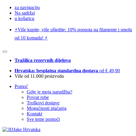
za navigaciju
Na sadržaj
u košaricu
⚡️Više kupite, više uštedite: 10% popusta na filamente i smolu
od 10 komada! ⚡️
Tražilica rezervnih dijelova
Hrvatska: besplatna standardna dostava
od € 49,90
Više od 11.000 proizvoda
Pomoć
Gdje je moja narudžba?
Povrat robe
Troškovi dostave
Mogućnosti plaćanja
Kontakt
Sve teme pomoći