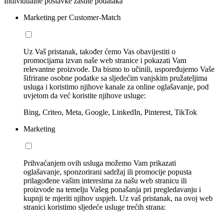
Individualne postavke zaštite podataka
Marketing per Customer-Match
Uz Vaš pristanak, također ćemo Vas obavijestiti o
promocijama izvan naše web stranice i pokazati Vam
relevantne proizvode. Da bismo to učinili, uspoređujemo Vaše
šifrirane osobne podatke sa sljedećim vanjskim pružateljima
usluga i koristimo njihove kanale za online oglašavanje, pod
uvjetom da već koristite njihove usluge:
Bing, Criteo, Meta, Google, LinkedIn, Pinterest, TikTok
Marketing
Prihvaćanjem ovih usluga možemo Vam prikazati
oglašavanje, sponzorirani sadržaj ili promocije popusta
prilagođene vašim interesima za našu web stranicu ili
proizvode na temelju Vašeg ponašanja pri pregledavanju i
kupnji te mjeriti njihov uspjeh. Uz vaš pristanak, na ovoj web
stranici koristimo sljedeće usluge trećih strana: