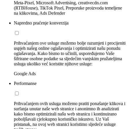
Meta-Pixel, Microsoft Advertising, creativecdn.com
(RTBHouse), TikTok Pixel, Preporuke proizvoda temeljene
na klikovima, Ads Defender
Napredno praćenje konverzija
Prihvaćanjem ove usluge možemo bolje razumjeti i procijeniti
uspjeh našeg online oglašavanja i optimizirati našu ponudu
oglašavanja. Kako bismo to učinili, uspoređujemo Vaše
šifrirane osobne podatke sa sljedećim vanjskim pružateljima
usluga ukoliko već koristite njihove usluge:
Google Ads
Performanse
Prihvaćanjem ovih usluga možemo pratiti ponašanje klikova i
surfanja unutar naše web stranice i anonimno ih analizirati
kako bismo optimizirali našu web stranicu i kontinuirano
poboljšavali cjelokupno korisničko iskustvo. Uz Vaš
pristanak, na ovoj web stranici koristimo sljedeće usluge