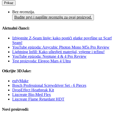
Prikaz
Bez recenzija.
Budite prvi i napišite recenziju za ovaj proizvod.
Aktualni članci:
Izbjegnite Z-Seam linije: kako postići glatke površine uz Scarf
Seam!
YouTube epizoda: Anycubic Photon Mono M5s Pro Review
Lightning Infill: Kako uštedjeti materijal, vrijeme i težinu!
YouTube epizoda: Neptune 4 & 4 Pro Review
Test proizvoda: Elegoo Mars 4 Ultra
Otkrijte 3DJake:
eufyMake
Bosch Professional Screwdriver Set - 6 Pieces
DropEffect Heatbreak Kit
Liqcreate Bio-Med Flex
Liqcreate Flame Retardant HDT
Novi proizvodi: