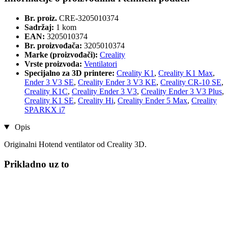
Br. proiz.
CRE-3205010374
Sadržaj:
1 kom
EAN:
3205010374
Br. proizvođača:
3205010374
Marke (proizvođači):
Creality
Vrste proizvoda:
Ventilatori
Specijalno za 3D printere:
Creality K1
,
Creality K1 Max
,
Ender 3 V3 SE
,
Creality Ender 3 V3 KE
,
Creality CR-10 SE
,
Creality K1C
,
Creality Ender 3 V3
,
Creality Ender 3 V3 Plus
,
Creality K1 SE
,
Creality Hi
,
Creality Ender 5 Max
,
Creality
SPARKX i7
Opis
Originalni Hotend ventilator od Creality 3D.
Prikladno uz to