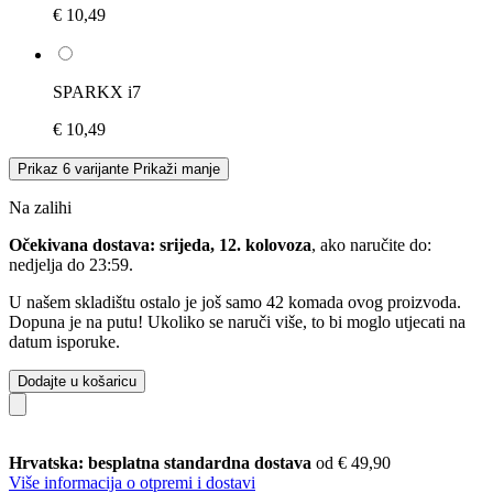
€ 10,49
SPARKX i7
€ 10,49
Prikaz 6 varijante
Prikaži manje
Na zalihi
Očekivana dostava: srijeda, 12. kolovoza
, ako naručite do:
nedjelja do 23:59
.
U našem skladištu ostalo je još samo 42 komada ovog proizvoda.
Dopuna je na putu! Ukoliko se naruči više, to bi moglo utjecati na
datum isporuke.
Dodajte u košaricu
Hrvatska: besplatna standardna dostava
od € 49,90
Više informacija o otpremi i dostavi