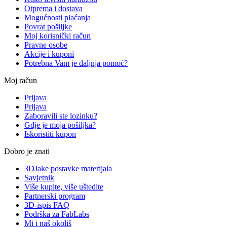
Otprema i dostava
Mogućnosti plaćanja
Povrat pošiljke
Moj korisnički račun
Pravne osobe
Akcije i kuponi
Potrebna Vam je daljnja pomoć?
Moj račun
Prijava
Prijava
Zaboravili ste lozinku?
Gdje je moja pošiljka?
Iskoristiti kupon
Dobro je znati
3DJake postavke materijala
Savjetnik
Više kupite, više uštedite
Partnerski program
3D-ispis FAQ
Podrška za FabLabs
Mi i naš okoliš