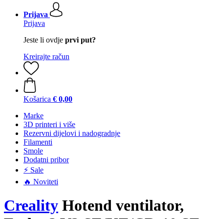
Prijava
Prijava
Jeste li ovdje
prvi put?
Kreirajte račun
Košarica
€ 0,00
Marke
3D printeri i više
Rezervni dijelovi i nadogradnje
Filamenti
Smole
Dodatni pribor
⚡ Sale
🔥 Noviteti
Creality
Hotend ventilator,