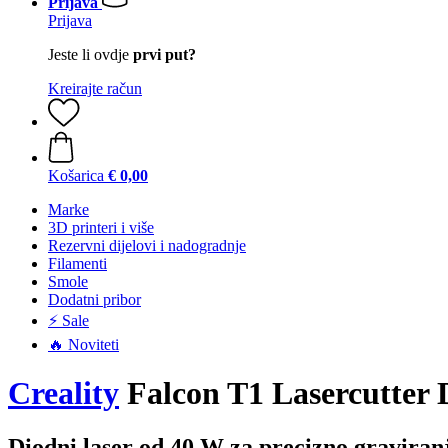
Prijava
Prijava
Jeste li ovdje
prvi put?
Kreirajte račun
Košarica
€ 0,00
Marke
3D printeri i više
Rezervni dijelovi i nadogradnje
Filamenti
Smole
Dodatni pribor
⚡ Sale
🔥 Noviteti
Creality
Falcon T1 Lasercutter
Diodni laser od 40 W za precizno graviran