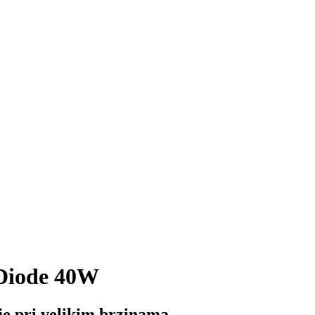
 Diode 40W
je pri velikim brzinama