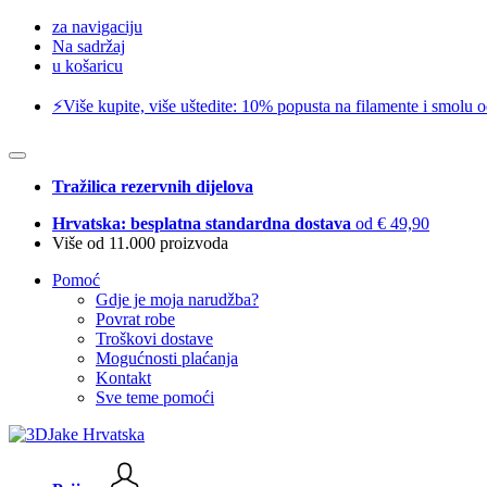
za navigaciju
Na sadržaj
u košaricu
⚡️Više kupite, više uštedite: 10% popusta na filamente i smolu 
Tražilica rezervnih dijelova
Hrvatska: besplatna standardna dostava
od € 49,90
Više od 11.000 proizvoda
Pomoć
Gdje je moja narudžba?
Povrat robe
Troškovi dostave
Mogućnosti plaćanja
Kontakt
Sve teme pomoći