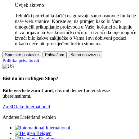
Uvijek aktivno
Tehnički potrebni kolačići osiguravaju samo osnovne funkcije
naše web stranice. Koriste se, na primjer, kako bi Vam
omogućili prikupljanje proizvoda u Vašoj košarici za kupnju
ili za prijavu na Vaš korisnički račun. To znači da nije moguće
izvući bilo kakve zaključke o Vama i svi dobiveni podaci
nikada neće biti proslijeđeni trećim stranama.
Spremite postavke
Prihvaćam
Samo obavezno
Politika privatnosti
Bist du im richtigen Shop?
Bitte wechsle zum Land
, das mit deiner Lieferadresse
übereinstimmt.
Zu 3DJake International
Anderes Lieferland wählen
International
Belgien
Belgique