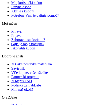
Moj korisnički račun
Pravne osobe
Akcije i kuponi
Potrebna Vam je daljnja pomoć?
Moj račun
Prijava
Prijava
Zaboravili ste lozinku?
Gdje je moja pošiljka?
Iskoristiti kupon
Dobro je znati
3DJake postavke materijala
Savjetnik
Više kupite, više uštedite
Partnerski program
3D-ispis FAQ
Podrška za FabLabs
Mi i naš okoliš
O 3DJake