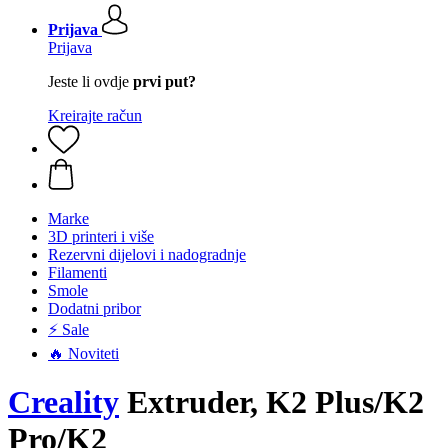
Prijava
Prijava
Jeste li ovdje
prvi put?
Kreirajte račun
Marke
3D printeri i više
Rezervni dijelovi i nadogradnje
Filamenti
Smole
Dodatni pribor
⚡ Sale
🔥 Noviteti
Creality
Extruder, K2 Plus/K2
Pro/K2