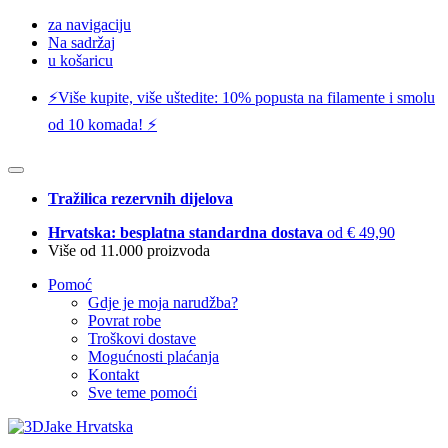
za navigaciju
Na sadržaj
u košaricu
⚡️Više kupite, više uštedite: 10% popusta na filamente i smolu
od 10 komada! ⚡️
Tražilica rezervnih dijelova
Hrvatska: besplatna standardna dostava
od € 49,90
Više od 11.000 proizvoda
Pomoć
Gdje je moja narudžba?
Povrat robe
Troškovi dostave
Mogućnosti plaćanja
Kontakt
Sve teme pomoći