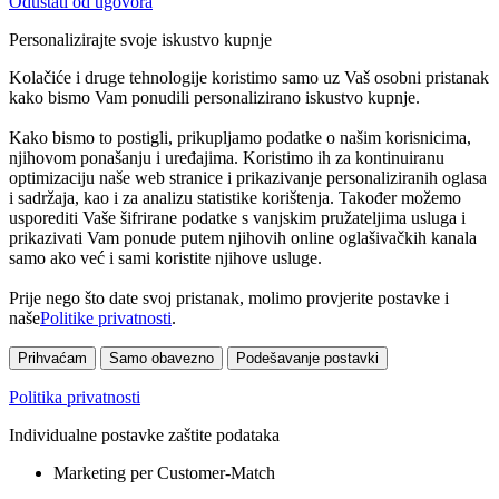
Odustati od ugovora
Personalizirajte svoje iskustvo kupnje
Kolačiće i druge tehnologije koristimo samo uz Vaš osobni pristanak
kako bismo Vam ponudili personalizirano iskustvo kupnje.
Kako bismo to postigli, prikupljamo podatke o našim korisnicima,
njihovom ponašanju i uređajima. Koristimo ih za kontinuiranu
optimizaciju naše web stranice i prikazivanje personaliziranih oglasa
i sadržaja, kao i za analizu statistike korištenja. Također možemo
usporediti Vaše šifrirane podatke s vanjskim pružateljima usluga i
prikazivati Vam ponude putem njihovih online oglašivačkih kanala
samo ako već i sami koristite njihove usluge.
Prije nego što date svoj pristanak, molimo provjerite postavke i
naše
Politike privatnosti
.
Prihvaćam
Samo obavezno
Podešavanje postavki
Politika privatnosti
Individualne postavke zaštite podataka
Marketing per Customer-Match