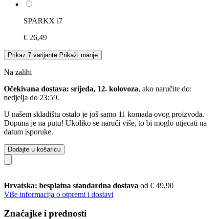
SPARKX i7
€ 26,49
Prikaz 7 varijante
Prikaži manje
Na zalihi
Očekivana dostava: srijeda, 12. kolovoza
, ako naručite do:
nedjelja do 23:59
.
U našem skladištu ostalo je još samo 11 komada ovog proizvoda.
Dopuna je na putu! Ukoliko se naruči više, to bi moglo utjecati na
datum isporuke.
Dodajte u košaricu
Hrvatska: besplatna standardna dostava
od € 49,90
Više informacija o otpremi i dostavi
Značajke i prednosti