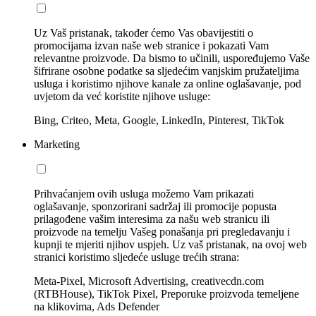
Uz Vaš pristanak, također ćemo Vas obavijestiti o
promocijama izvan naše web stranice i pokazati Vam
relevantne proizvode. Da bismo to učinili, uspoređujemo Vaše
šifrirane osobne podatke sa sljedećim vanjskim pružateljima
usluga i koristimo njihove kanale za online oglašavanje, pod
uvjetom da već koristite njihove usluge:
Bing, Criteo, Meta, Google, LinkedIn, Pinterest, TikTok
Marketing
Prihvaćanjem ovih usluga možemo Vam prikazati
oglašavanje, sponzorirani sadržaj ili promocije popusta
prilagođene vašim interesima za našu web stranicu ili
proizvode na temelju Vašeg ponašanja pri pregledavanju i
kupnji te mjeriti njihov uspjeh. Uz vaš pristanak, na ovoj web
stranici koristimo sljedeće usluge trećih strana:
Meta-Pixel, Microsoft Advertising, creativecdn.com
(RTBHouse), TikTok Pixel, Preporuke proizvoda temeljene
na klikovima, Ads Defender