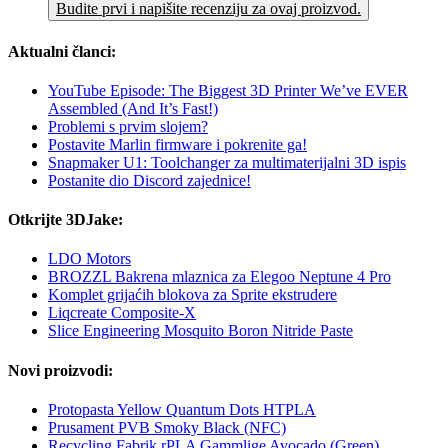
Budite prvi i napišite recenziju za ovaj proizvod.
Aktualni članci:
YouTube Episode: The Biggest 3D Printer We’ve EVER
Assembled (And It’s Fast!)
Problemi s prvim slojem?
Postavite Marlin firmware i pokrenite ga!
Snapmaker U1: Toolchanger za multimaterijalni 3D ispis
Postanite dio Discord zajednice!
Otkrijte 3DJake:
LDO Motors
BROZZL Bakrena mlaznica za Elegoo Neptune 4 Pro
Komplet grijaćih blokova za Sprite ekstrudere
Liqcreate Composite-X
Slice Engineering Mosquito Boron Nitride Paste
Novi proizvodi:
Protopasta Yellow Quantum Dots HTPLA
Prusament PVB Smoky Black (NFC)
Recycling Fabrik rPLA Gammlige Avocado (Green)