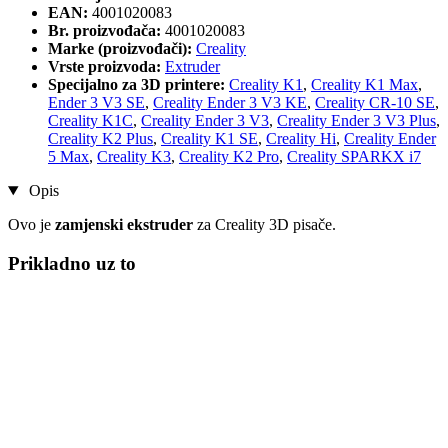
EAN:
4001020083
Br. proizvođača:
4001020083
Marke (proizvođači):
Creality
Vrste proizvoda:
Extruder
Specijalno za 3D printere:
Creality K1
,
Creality K1 Max
,
Ender 3 V3 SE
,
Creality Ender 3 V3 KE
,
Creality CR-10 SE
,
Creality K1C
,
Creality Ender 3 V3
,
Creality Ender 3 V3 Plus
,
Creality K2 Plus
,
Creality K1 SE
,
Creality Hi
,
Creality Ender
5 Max
,
Creality K3
,
Creality K2 Pro
,
Creality SPARKX i7
Opis
Ovo je
zamjenski ekstruder
za Creality 3D pisače.
Prikladno uz to