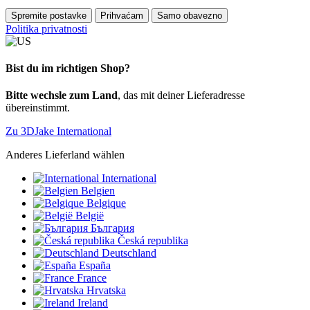
Spremite postavke
Prihvaćam
Samo obavezno
Politika privatnosti
Bist du im richtigen Shop?
Bitte wechsle zum Land
, das mit deiner Lieferadresse
übereinstimmt.
Zu 3DJake International
Anderes Lieferland wählen
International
Belgien
Belgique
België
България
Česká republika
Deutschland
España
France
Hrvatska
Ireland