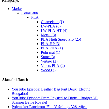
Kategorije:
Marke
ColorFabb
PLA
Chameleon (1)
LW-PLA (6)
LW-PLA-HT (4)
Metall (3)
PLA High Speed Pro (25)
PLA-HP (3)
PLA/PHA (1)
Polu-mat (1)
Stone (3)
Vertigo (2)
Vibers PLA (4)
Wood (2)
Aktualni članci:
YouTube Episode: Leather Bag Part Deux: Electric
Boogaloo!
YouTube Episode: From Physical to Digital: Budget 3D
Scanner Battle Royale!
Polymaker Panchroma™ – Vaše boje. Vaš svijet.