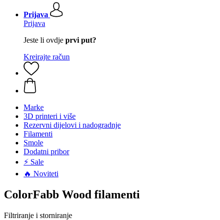
Prijava
Prijava
Jeste li ovdje
prvi put?
Kreirajte račun
Marke
3D printeri i više
Rezervni dijelovi i nadogradnje
Filamenti
Smole
Dodatni pribor
⚡ Sale
🔥 Noviteti
ColorFabb Wood filamenti
Filtriranje i storniranje