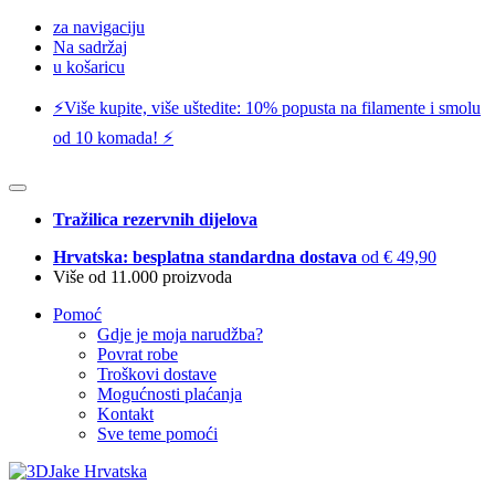
za navigaciju
Na sadržaj
u košaricu
⚡️Više kupite, više uštedite: 10% popusta na filamente i smolu
od 10 komada! ⚡️
Tražilica rezervnih dijelova
Hrvatska: besplatna standardna dostava
od € 49,90
Više od 11.000 proizvoda
Pomoć
Gdje je moja narudžba?
Povrat robe
Troškovi dostave
Mogućnosti plaćanja
Kontakt
Sve teme pomoći