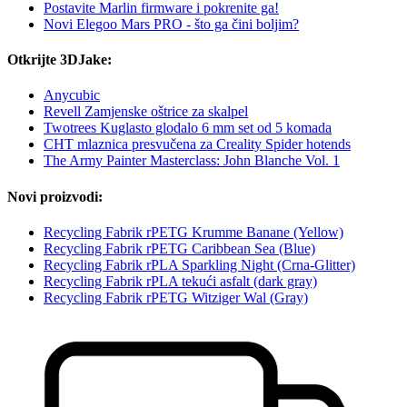
Postavite Marlin firmware i pokrenite ga!
Novi Elegoo Mars PRO - što ga čini boljim?
Otkrijte 3DJake:
Anycubic
Revell Zamjenske oštrice za skalpel
Twotrees Kuglasto glodalo 6 mm set od 5 komada
CHT mlaznica presvučena za Creality Spider hotends
The Army Painter Masterclass: John Blanche Vol. 1
Novi proizvodi:
Recycling Fabrik rPETG Krumme Banane (Yellow)
Recycling Fabrik rPETG Caribbean Sea (Blue)
Recycling Fabrik rPLA Sparkling Night (Crna-Glitter)
Recycling Fabrik rPLA tekući asfalt (dark gray)
Recycling Fabrik rPETG Witziger Wal (Gray)