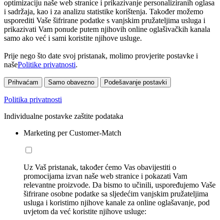
optimizaciju naše web stranice i prikazivanje personaliziranih oglasa
i sadržaja, kao i za analizu statistike korištenja. Također možemo
usporediti Vaše šifrirane podatke s vanjskim pružateljima usluga i
prikazivati Vam ponude putem njihovih online oglašivačkih kanala
samo ako već i sami koristite njihove usluge.
Prije nego što date svoj pristanak, molimo provjerite postavke i
naše
Politike privatnosti
.
Prihvaćam
Samo obavezno
Podešavanje postavki
Politika privatnosti
Individualne postavke zaštite podataka
Marketing per Customer-Match
Uz Vaš pristanak, također ćemo Vas obavijestiti o
promocijama izvan naše web stranice i pokazati Vam
relevantne proizvode. Da bismo to učinili, uspoređujemo Vaše
šifrirane osobne podatke sa sljedećim vanjskim pružateljima
usluga i koristimo njihove kanale za online oglašavanje, pod
uvjetom da već koristite njihove usluge: