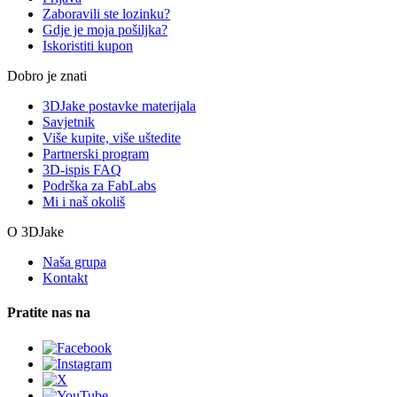
Zaboravili ste lozinku?
Gdje je moja pošiljka?
Iskoristiti kupon
Dobro je znati
3DJake postavke materijala
Savjetnik
Više kupite, više uštedite
Partnerski program
3D-ispis FAQ
Podrška za FabLabs
Mi i naš okoliš
O 3DJake
Naša grupa
Kontakt
Pratite nas na