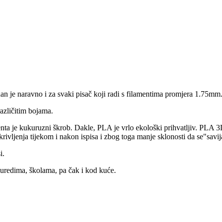
n je naravno i za svaki pisač koji radi s filamentima promjera 1.75mm
azličitim bojama.
ta je kukuruzni škrob. Dakle, PLA je vrlo ekološki prihvatljiv. PLA 3D f
ivljenja tijekom i nakon ispisa i zbog toga manje sklonosti da se"savij
i.
uredima, školama, pa čak i kod kuće.