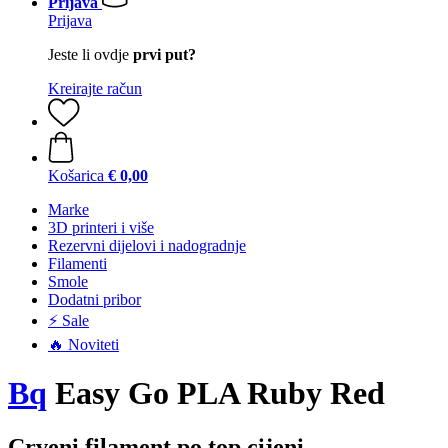
Prijava
Prijava
Jeste li ovdje
prvi put?
Kreirajte račun
Košarica
€ 0,00
Marke
3D printeri i više
Rezervni dijelovi i nadogradnje
Filamenti
Smole
Dodatni pribor
⚡ Sale
🔥 Noviteti
Bq
Easy Go PLA Ruby Red
Crveni filament po top cijeni