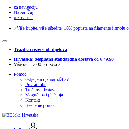
za navigaciju
Na sadržaj
u košaricu
⚡️Više kupite, više uštedite: 10% popusta na filamente i smolu 
Tražilica rezervnih dijelova
Hrvatska: besplatna standardna dostava
od € 49,90
Više od 11.000 proizvoda
Pomoć
Gdje je moja narudžba?
Povrat robe
Troškovi dostave
Mogućnosti plaćanja
Kontakt
Sve teme pomoći