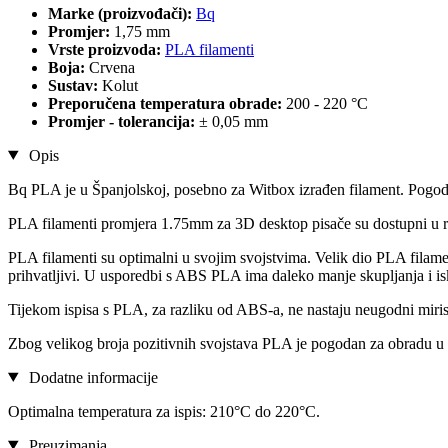
Marke (proizvođači):
Bq
Promjer:
1,75 mm
Vrste proizvoda:
PLA filamenti
Boja:
Crvena
Sustav:
Kolut
Preporučena temperatura obrade:
200 - 220 °C
Promjer - tolerancija:
± 0,05 mm
Opis
Bq PLA je u Španjolskoj, posebno za Witbox izrađen filament. Pogoda
PLA filamenti promjera 1.75mm za 3D desktop pisače su dostupni u r
PLA filamenti su optimalni u svojim svojstvima. Velik dio PLA filamen
prihvatljivi. U usporedbi s ABS PLA ima daleko manje skupljanja i iskr
Tijekom ispisa s PLA, za razliku od ABS-a, ne nastaju neugodni miris
Zbog velikog broja pozitivnih svojstava PLA je pogodan za obradu u 
Dodatne informacije
Optimalna temperatura za ispis: 210°C do 220°C.
Preuzimanja