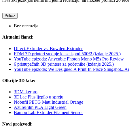
hrvatski jezik još nema niti jednu recenziju, ali možete pronaći 20 rec
Prikaz
Bez recenzija.
Aktualni članci:
Direct-Extruder vs. Bowden-Extruder
FDM 3D printeri srednje klase ispod 500€! (izdanje 2025.)
YouTube epizoda: Anycubic Photon Mono M5s Pro Review
6 pristupačnih 3D printera za početnike (izdanje 2025.)
YouTube epizoda: We Designed A Print-In-Place Slingshot...And
Otkrijte 3DJake:
3DMakerpro
3DLac Plus ljepilo u spreju
Nobufil PETG Matt Industrial Orange
AzureFilm PLA Light Green
Bambu Lab Extruder Filament Sensor
Novi proizvodi: